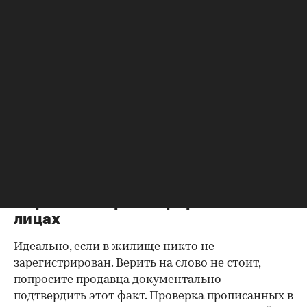
Согласие второй половины на
продажу
Если жилье приобреталось в браке, необходимо
будет получить согласие второго супруга на
продажу, причем даже если он в
правоустанавливающем документе не числится
владельцем или брак уже расторгнут. Следует
уделить пристальное внимание датам
оформления собственности, заключения и
расторжения брака.
Справка о зарегистрированных
лицах
Идеально, если в жилище никто не
зарегистрирован. Верить на слово не стоит,
попросите продавца документально
подтвердить этот факт. Проверка прописанных в