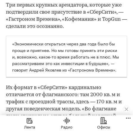
Три первых крупных арендатора, которые уже
подтвердили свое присутствие в «СберСити», —
«Гастроном Времена», «Кофемания» и TopGun —
сделали это осознанно.
«Экономически открыться через два года было бы
проще и приятнее. Но мы готовы принять эти риски
и, возможно, какое-то время работать не в плюс. Мы
рассматриваем это как инвестиции в будущее», —
говорит Андрей Яковлев из «Гастронома Времена».
Их формат в «СберСити» кардинально
отличается от флагманского: там 2000 кв. м и
трафик с проездной трассы, здесь — 170 кв. м и
другая поведенческая модель. «Во флагмане
люди специально едут за большой корзиной.
Тут — докупить хлеб или молоко по пути с
Лента
Радио
Офисы
работы», — объясняет он. По уровню дохода