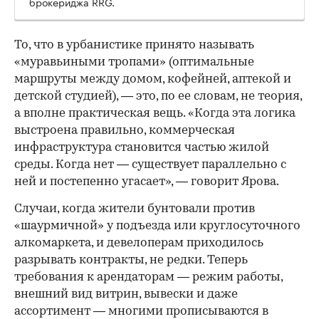
брокериджа RRG.
00:00
/
00:00
То, что в урбанистике принято называть
«муравьиными тропами» (оптимальные
маршруты между домом, кофейней, аптекой и
детской студией), — это, по ее словам, не теория,
а вполне практическая вещь. «Когда эта логика
выстроена правильно, коммерческая
инфраструктура становится частью жилой
среды. Когда нет — существует параллельно с
ней и постепенно угасает», — говорит Ярова.
Случаи, когда жители бунтовали против
«шаурмичной» у подъезда или круглосуточного
алкомаркета, и девелоперам приходилось
разрывать контракты, не редки. Теперь
требования к арендаторам — режим работы,
внешний вид витрин, вывески и даже
ассортимент — многими прописываются в