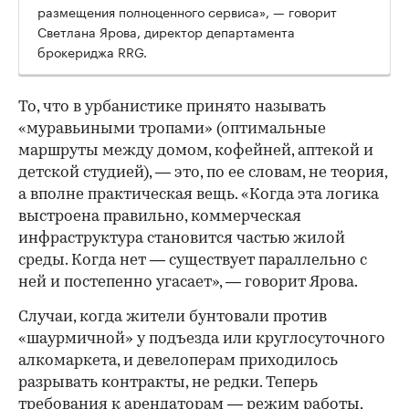
размещения полноценного сервиса», — говорит
Светлана Ярова, директор департамента
брокериджа RRG.
00:00
/
00:00
То, что в урбанистике принято называть
«муравьиными тропами» (оптимальные
маршруты между домом, кофейней, аптекой и
детской студией), — это, по ее словам, не теория,
а вполне практическая вещь. «Когда эта логика
выстроена правильно, коммерческая
инфраструктура становится частью жилой
среды. Когда нет — существует параллельно с
ней и постепенно угасает», — говорит Ярова.
Случаи, когда жители бунтовали против
«шаурмичной» у подъезда или круглосуточного
алкомаркета, и девелоперам приходилось
разрывать контракты, не редки. Теперь
требования к арендаторам — режим работы,