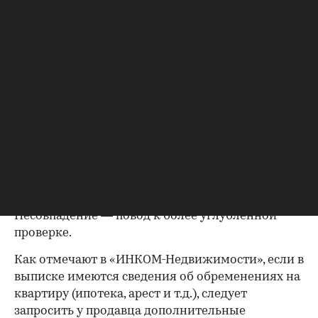
(приватизация), свидетельство о праве на
наследство. В любом случае в них содержатся
данные о собственниках и самом объекте
недвижимости, в которых не должно быть
несоответствий.
Выписка из ЕГРН — реестра
собственников
Выписка ЕГРН при покупке вторички содержит
актуальную информацию о квартире и ее
собственниках, не поленитесь сверить ее с
данными из прочих документов.
Несовпадение — повод к более углубленной
проверке.
Как отмечают в «ИНКОМ-Недвижимости», если в
выписке имеются сведения об обременениях на
квартиру (ипотека, арест и т.д.), следует
запросить у продавца дополнительные