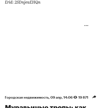
Erid: 2SDnjeuEHQn
Городская недвижимость
⁠,
09 апр, 14:06
19 871
Муравьиные тропы: как