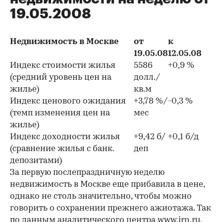
19.05.2008
Недвижимость в Москве
от
к
19.05.08
12.05.08
Индекс стоимости жилья
5586
+0,9 %
(средний уровень цен на
долл./
жилье)
кв.м
Индекс ценового ожидания
+3,78 %/
-0,3 %
(темп изменения цен на
мес
жилье)
Индекс доходности жилья
+9,42 б/
+0,1 б/д
(сравнение жилья с банк.
деп
депозитами)
За первую послепраздничную неделю
недвижимость в Москве еще прибавила в цене,
однако не столь значительно, чтобы можно
говорить о сохранении прежнего ажиотажа. Так
по данным аналитического центра
www.irn.ru
,