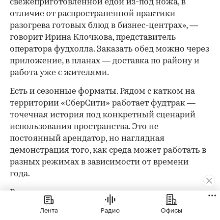
свежеприготовленной едой из-под ножа, в
отличие от распространенной практики
разогрева готовых блюд в бизнес-центрах», —
говорит Ирина Клочкова, представитель
оператора фудхолла. Заказать обед можно через
приложение, в планах — доставка по району и
работа уже с жителями.
Есть и сезонные форматы. Рядом с катком на
территории «СберСити» работает фудтрак —
точечная история под конкретный сценарий
использования пространства. Это не
постоянный арендатор, но наглядная
демонстрация того, как среда может работать в
разных режимах в зависимости от времени
года.
В жилых корпусах запланированы помещения
под аптеки, фитнес и детские центры. Названий
Лента
Радио
Офисы
пока не раскрывают, но вектор очевиден: