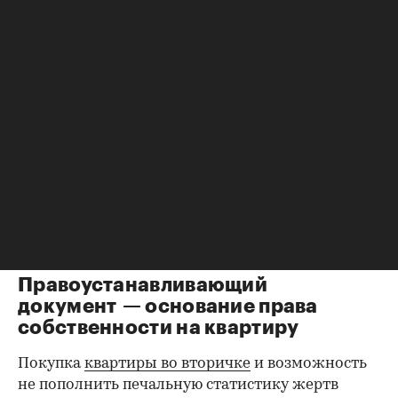
ознакомления с паспортами всех
совершеннолетних собственников. Обратите
внимание на состояние документа и не
просрочен ли он. Бывает, что срок действия
паспорта вот-вот закончится, и в этом случае
имеет смысл заменить его до сделки.
Все данные владельцев должны совпадать с
указанными в правоустанавливающих
документах; не будет лишним убедиться, что на
фото именно собственник жилья. Имеет
значение и информация о нахождении в
браке — об этом ниже.
Правоустанавливающий
документ — основание права
00:00
/
00:00
собственности на квартиру
Покупка
квартиры во вторичке
и возможность
не пополнить печальную статистику жертв