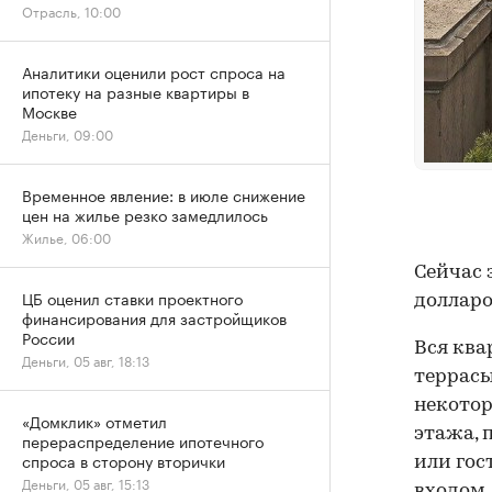
Отрасль, 10:00
Аналитики оценили рост спроса на
ипотеку на разные квартиры в
Москве
Деньги, 09:00
Временное явление: в июле снижение
цен на жилье резко замедлилось
Жилье, 06:00
Сейчас 
ЦБ оценил ставки проектного
долларо
финансирования для застройщиков
России
Вся ква
Деньги, 05 авг, 18:13
террасы
некотор
«Домклик» отметил
этажа, 
перераспределение ипотечного
спроса в сторону вторички
или гос
Деньги, 05 авг, 15:13
входом.