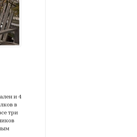
ален и 4
лков в
все три
ников
вным