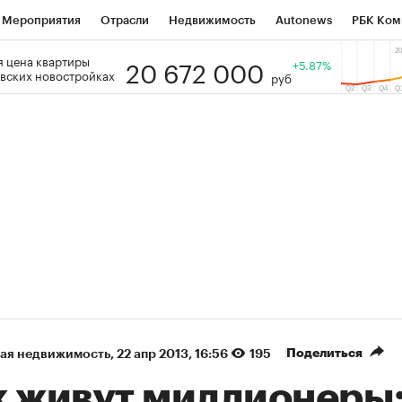
Мероприятия
Отрасли
Недвижимость
Autonews
РБК Ком
20 672 000
 цена квартиры
 РБК
РБК Образование
РБК Курсы
РБК Life
+5.87%
Тренды
Виз
вских новостройках
руб
ь
Крипто
РБК Бизнес-среда
Дискуссионный клуб
Исследо
зета
Спецпроекты СПб
Конференции СПб
Спецпроекты
кономика
Бизнес
Технологии и медиа
Финансы
Рынок на
(+87,51%)
(+30,79%)
450
АФК «Система» ₽12
Купить
Купи
Б к 29.07.27
прогноз БКС к 15.07.27
Поделиться
ая недвижимость
⁠,
22 апр 2013, 16:56
195
к живут миллионеры