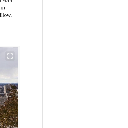
4 млн
лн
llow.