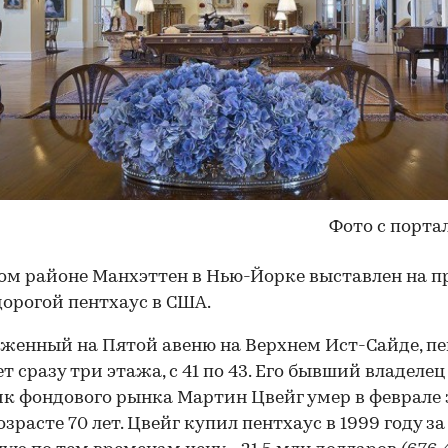
Фото с портал
ом районе Манхэттен в Нью-Йорке выставлен на 
орогой пентхаус в США.
женный на Пятой авеню на Верхнем Ист-Сайде, пе
т сразу три этажа, с 41 по 43. Его бывший владелец
к фондового рынка Мартин Цвейг умер в феврале 
озрасте 70 лет. Цвейг купил пентхаус в 1999 году за