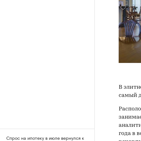
В элитн
самый д
Располо
занимае
аналити
года в в
Спрос на ипотеку в июле вернулся к