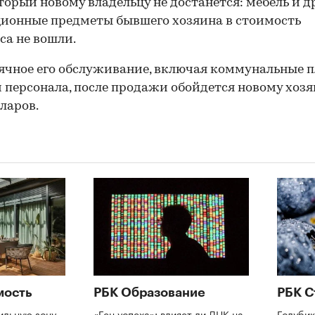
оторый новому владельцу не достанется: мебель и д
ионные предметы бывшего хозяина в стоимость
са не вошли.
чное его обслуживание, включая коммунальные 
и персонала, после продажи обойдется новому хозя
лларов.
мость
РБК Образование
РБК С
ильную зону
«Ген успеха»: влияет ли ДНК на
Голубик