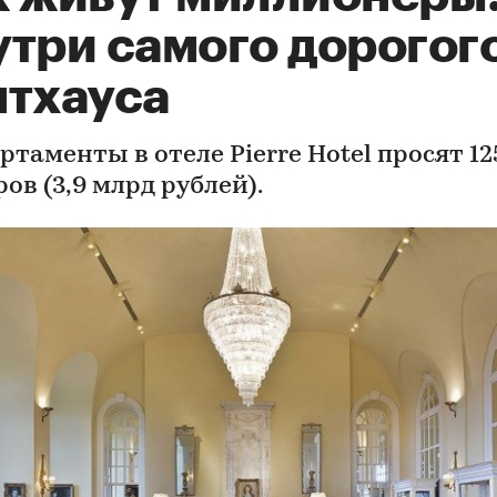
утри самого дорогог
нтхауса
ртаменты в отеле Pierre Hotel просят 1
ов (3,9 млрд рублей).