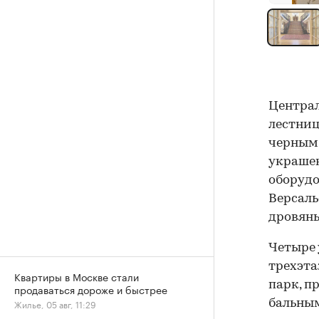
Централ
лестниц
черным 
украшен
оборуд
Версаль
дровяны
Четыре 
трехэта
Квартиры в Москве стали
парк, п
продаваться дороже и быстрее
бальным
Жилье, 05 авг, 11:29