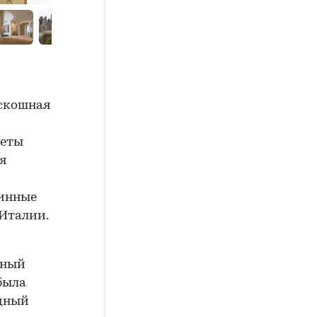
оскошная
леты
я
ринные
 Италии.
ьный
была
рдный