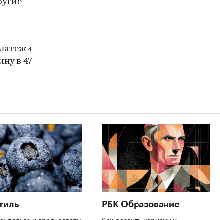
ругие
платежи
ину в 47
тиль
РБК Образование
а: польза и вред, советы
Как развить харизму и