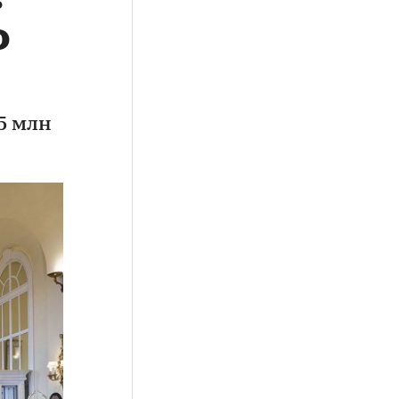
о
25 млн