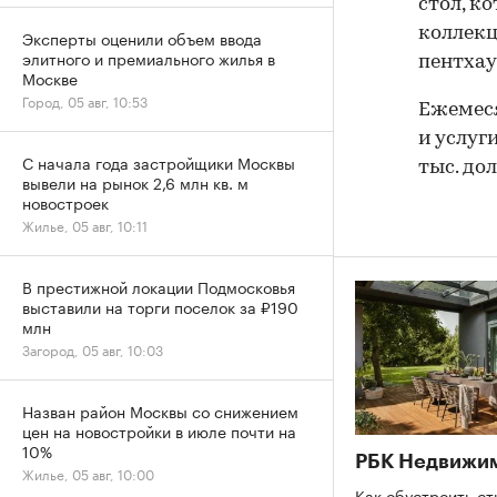
стол, к
коллекц
Эксперты оценили объем ввода
элитного и премиального жилья в
пентхау
Москве
Город, 05 авг, 10:53
Ежемеся
и услуг
С начала года застройщики Москвы
тыс. до
вывели на рынок 2,6 млн кв. м
новостроек
Жилье, 05 авг, 10:11
В престижной локации Подмосковья
выставили на торги поселок за ₽190
млн
Загород, 05 авг, 10:03
Назван район Москвы со снижением
цен на новостройки в июле почти на
10%
РБК Недвижи
Жилье, 05 авг, 10:00
Как обустроить ст