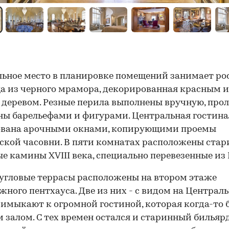
ьное место в планировке помещений занимает р
а из черного мрамора, декорированная красным и
деревом. Резные перила выполнены вручную, про
ы барельефами и фигурами. Центральная гостина
ована арочными окнами, копирующими проемы
ской часовни. В пяти комнатах расположены ста
е камины XVIII века, специально перевезенные из
угловые террасы расположены на втором этаже
жного пентхауса. Две из них - с видом на Централ
римыкают к огромной гостиной, которая когда-то 
 залом. С тех времен остался и старинный билья