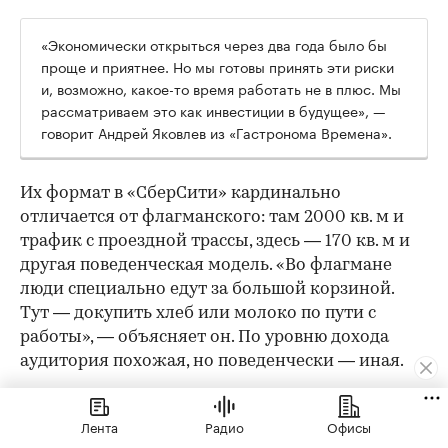
«Экономически открыться через два года было бы
проще и приятнее. Но мы готовы принять эти риски
и, возможно, какое-то время работать не в плюс. Мы
рассматриваем это как инвестиции в будущее», —
говорит Андрей Яковлев из «Гастронома Времена».
Их формат в «СберСити» кардинально
отличается от флагманского: там 2000 кв. м и
трафик с проездной трассы, здесь — 170 кв. м и
другая поведенческая модель. «Во флагмане
люди специально едут за большой корзиной.
Тут — докупить хлеб или молоко по пути с
работы», — объясняет он. По уровню дохода
аудитория похожая, но поведенчески — иная.
Ключевые «фишки» остаются: качество
собственного производства, кулинария, готовая
Лента
Радио
Офисы
еда и полуфабрикаты — но ассортимент будет