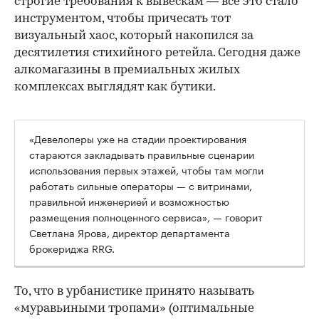
строгие требования к вывескам — всё это стало
инструментом, чтобы причесать тот
визуальный хаос, который накопился за
десятилетия стихийного ретейла. Сегодня даже
алкомагазины в премиальных жилых
комплексах выглядят как бутики.
«Девелоперы уже на стадии проектирования
стараются закладывать правильные сценарии
использования первых этажей, чтобы там могли
работать сильные операторы — с витринами,
правильной инженерией и возможностью
размещения полноценного сервиса», — говорит
Светлана Ярова, директор департамента
брокериджа RRG.
00:00
/
00:00
То, что в урбанистике принято называть
«муравьиными тропами» (оптимальные