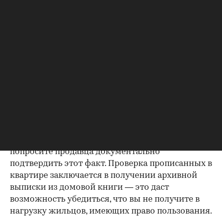
будет получить согласие второго супруга на
продажу, причем даже если он в
правоустанавливающем документе не числится
владельцем или брак уже расторгнут. Следует
уделить пристальное внимание датам
оформления собственности, заключения и
расторжения брака.
Справка о зарегистрированных
лицах
Идеально, если в жилище никто не
зарегистрирован. Верить на слово не стоит,
попросите продавца документально
подтвердить этот факт. Проверка прописанных в
квартире заключается в получении архивной
выписки из домовой книги — это даст
возможность убедиться, что вы не получите в
нагрузку жильцов, имеющих право пользования.