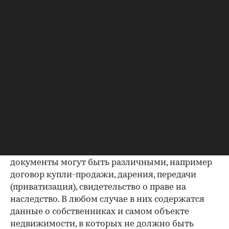
Правоустанавливающий
документ — основание права
00:00
/
00:00
собственности на квартиру
Покупка
квартиры во вторичке
и возможность
не пополнить печальную статистику жертв
нарушений при проведении операций с
жильем — вот, пожалуй, основная цель
среднестатистического участника рынка
недвижимости.
Важно убедиться, что продавец имеет право
проводить сделку; подтверждающие это
документы могут быть различными, например
договор купли-продажи, дарения, передачи
(приватизация), свидетельство о праве на
наследство. В любом случае в них содержатся
данные о собственниках и самом объекте
недвижимости, в которых не должно быть