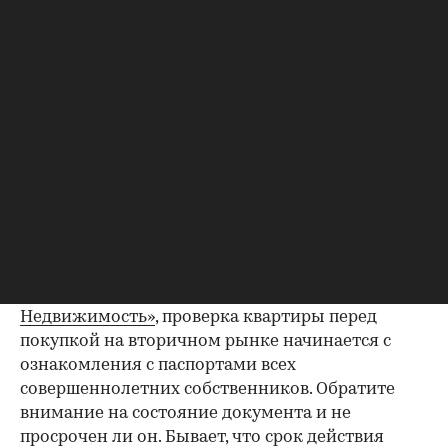
Фото: «ИНКОМ-Недвижимость»
Но для того, чтобы эти ожидания оправдались,
необходима проверка юридической чистоты
квартиры. Для ее проведения существует
определенный чек-лист; давайте остановимся
на его основных пунктах. Итак, какие
документы следует попросить у продавца?
Паспорта владельцев квартиры
Как утверждают эксперты агентства
«ИНКОМ-
Недвижимость»
, проверка квартиры перед
покупкой на вторичном рынке начинается с
ознакомления с паспортами всех
совершеннолетних собственников. Обратите
внимание на состояние документа и не
просрочен ли он. Бывает, что срок действия