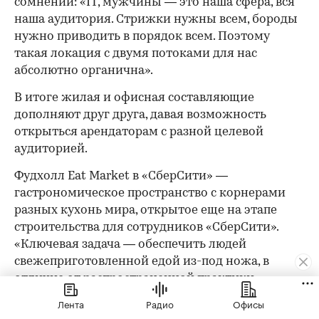
сомнений: «IT, мужчины — это наша сфера, вся
наша аудитория. Стрижки нужны всем, бороды
нужно приводить в порядок всем. Поэтому
такая локация с двумя потоками для нас
абсолютно органична».
В итоге жилая и офисная составляющие
дополняют друг друга, давая возможность
открыться арендаторам с разной целевой
аудиторией.
Фудхолл Eat Market в «СберСити» —
гастрономическое пространство с корнерами
разных кухонь мира, открытое еще на этапе
строительства для сотрудников «СберСити».
«Ключевая задача — обеспечить людей
свежеприготовленной едой из-под ножа, в
отличие от распространенной практики
разогрева готовых блюд в бизнес-центрах», —
Лента
Радио
Офисы
говорит Ирина Клочкова, представитель