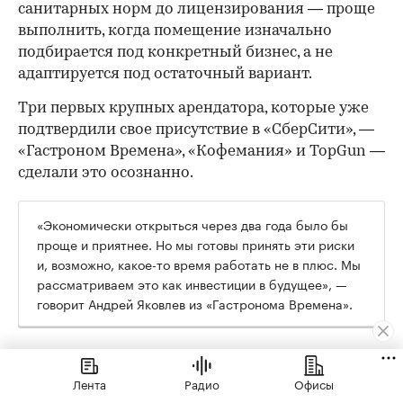
санитарных норм до лицензирования — проще
выполнить, когда помещение изначально
подбирается под конкретный бизнес, а не
адаптируется под остаточный вариант.
Три первых крупных арендатора, которые уже
подтвердили свое присутствие в «СберСити», —
«Гастроном Времена», «Кофемания» и TopGun —
сделали это осознанно.
«Экономически открыться через два года было бы
проще и приятнее. Но мы готовы принять эти риски
и, возможно, какое-то время работать не в плюс. Мы
рассматриваем это как инвестиции в будущее», —
говорит Андрей Яковлев из «Гастронома Времена».
Их формат в «СберСити» кардинально
отличается от флагманского: там 2000 кв. м и
Лента
Радио
Офисы
трафик с проездной трассы, здесь — 170 кв. м и