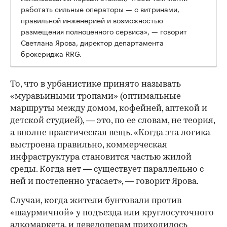
работать сильные операторы — с витринами,
правильной инженерией и возможностью
размещения полноценного сервиса», — говорит
Светлана Ярова, директор департамента
брокериджа RRG.
00:00
/
00:00
То, что в урбанистике принято называть
«муравьиными тропами» (оптимальные
маршруты между домом, кофейней, аптекой и
детской студией), — это, по ее словам, не теория,
а вполне практическая вещь. «Когда эта логика
выстроена правильно, коммерческая
инфраструктура становится частью жилой
среды. Когда нет — существует параллельно с
ней и постепенно угасает», — говорит Ярова.
Случаи, когда жители бунтовали против
«шаурмичной» у подъезда или круглосуточного
алкомаркета, и девелоперам приходилось