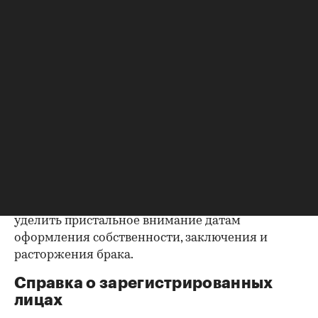
квартиру (ипотека, арест и т.д.), следует
запросить у продавца дополнительные
документы, например о выплате ипотеки, чтобы
убедиться в отсутствии препятствий к сделке.
Согласие второй половины на
продажу
Если жилье приобреталось в браке, необходимо
будет получить согласие второго супруга на
продажу, причем даже если он в
правоустанавливающем документе не числится
владельцем или брак уже расторгнут. Следует
уделить пристальное внимание датам
оформления собственности, заключения и
расторжения брака.
Справка о зарегистрированных
лицах