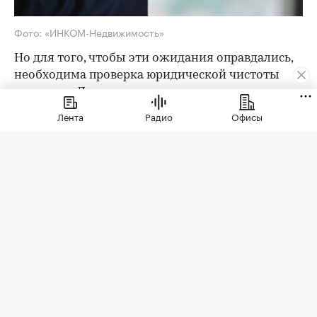
Фото: «ИНКОМ-Недвижимость»
Но для того, чтобы эти ожидания оправдались,
необходима проверка юридической чистоты
квартиры. Для ее проведения существует
определенный чек-лист; давайте остановимся
Лента
Радио
Офисы
на его основных пунктах. Итак, какие
документы следует попросить у продавца?
Паспорта владельцев квартиры
Как утверждают эксперты агентства
«ИНКОМ-
Недвижимость»
, проверка квартиры перед
покупкой на вторичном рынке начинается с
ознакомления с паспортами всех
совершеннолетних собственников. Обратите
внимание на состояние документа и не
просрочен ли он. Бывает, что срок действия