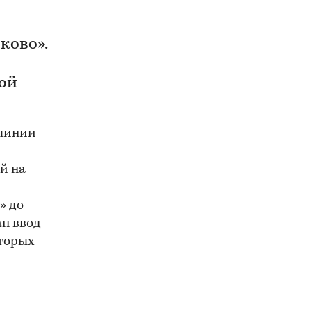
ково».
ой
 линии
ой на
» до
н ввод
оторых