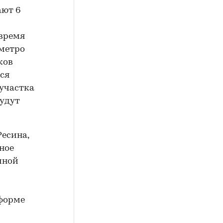
ают 6
 время
 метро
ков
ся
 участка
удут
есина,
ное
иной
 форме