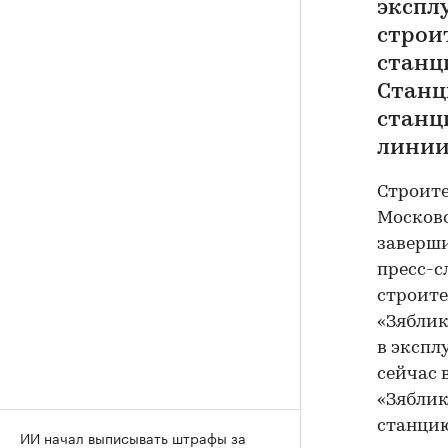
экспл
строи
станц
Станц
станц
линии
Строит
Московс
заверши
пресс-с
строите
«Зяблик
в экспл
сейчас 
«Зяблик
станцию
ИИ начал выписывать штрафы за