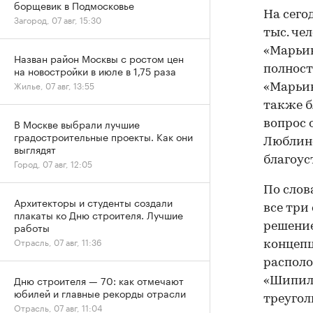
борщевик в Подмосковье
На сего
Загород, 07 авг, 15:30
тыс. че
«Марьин
Назван район Москвы с ростом цен
на новостройки в июле в 1,75 раза
полност
Жилье, 07 авг, 13:55
«Марьин
также б
В Москве выбрали лучшие
вопрос 
градостроительные проекты. Как они
Люблин
выглядят
благоус
Город, 07 авг, 12:05
По слов
Архитекторы и студенты создали
все три
плакаты ко Дню строителя. Лучшие
работы
решение
Отрасль, 07 авг, 11:36
концепц
располо
Дню строителя — 70: как отмечают
«Шипило
юбилей и главные рекорды отрасли
треугол
Отрасль, 07 авг, 11:04