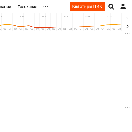
...
пании
Телеканал
ионеры
вания
личной валюты