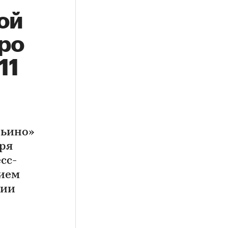
ой
ро
11
рьино»
бря
сс-
нием
ции