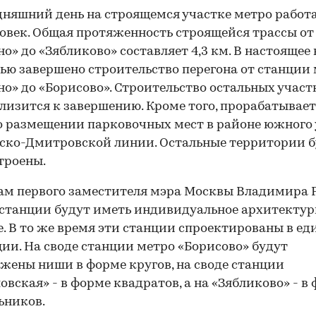
дняшний день на строящемся участке метро работ
ловек. Общая протяженность строящейся трассы от
о» до «Зябликово» составляет 4,3 км. В настоящее
ью завершено строительство перегона от станции
о» до «Борисово». Строительство остальных участ
лизится к завершению. Кроме того, прорабатывает
о размещении парковочных мест в районе южного
ско-Дмитровской линии. Остальные территории б
троены.
ам первого заместителя мэра Москвы Владимира Р
 станции будут иметь индивидуальное архитектур
. В то же время эти станции спроектированы в ед
ии. На своде станции метро «Борисово» будут
жены ниши в форме кругов, на своде станции
вская» - в форме квадратов, а на «Зябликово» - в
ьников.