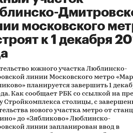
блинско-Дмитровск
нии московского мет
троят к 1 декабря 20
да
тельство южного участка Люблинско-
овской линии Московского метро «Ма
бликово» планируется завершить 1 дека
ода. Как сообщает РБК со ссылкой на пре
у Стройкомплекса столицы, с заверше
тельства нового участка метро от стан
ино» до «Зябликово» Люблинско-
овской линии запланирован ввод в