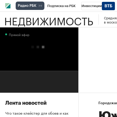
Подписка на РБК
Инвестиции
НЕДВИЖИМОСТЬ
Средняя
РБК Вино
Спорт
Школа управления
в моско
Национальные проекты
Город
Стил
Прямой эфир
Кредитные рейтинги
Франшизы
Га
Проверка контрагентов
Политика
Э
Лента новостей
Городска
Что такое клейстер для обоев и как
Юж