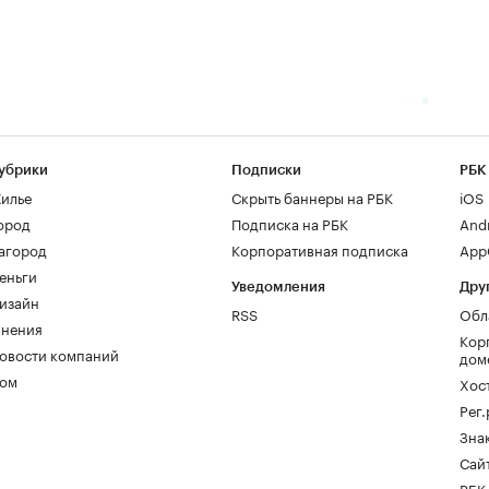
убрики
Подписки
РБК
илье
Скрыть баннеры на РБК
iOS
ород
Подписка на РБК
And
агород
Корпоративная подписка
AppG
еньги
Уведомления
Дру
изайн
RSS
Обл
нения
Кор
овости компаний
дом
ом
Хос
Рег
Зна
Сайт
РБК