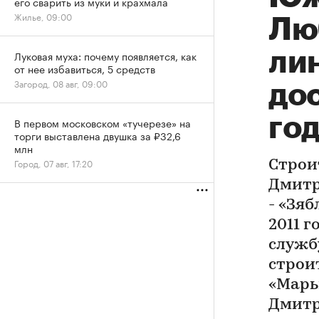
его сварить из муки и крахмала
Жилье, 09:00
Лю
ли
Луковая муха: почему появляется, как
от нее избавиться, 5 средств
Загород, 08 авг, 09:00
дос
го
В первом московском «тучерезе» на
торги выставлена двушка за ₽32,6
млн
Город, 07 авг, 17:20
Строи
Дмитр
- «Зя
2011 г
служб
строи
«Марь
Дмитр