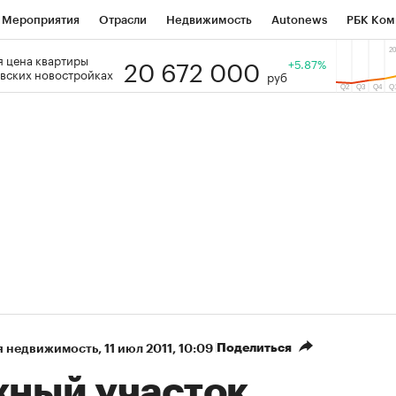
Мероприятия
Отрасли
Недвижимость
Autonews
РБК Ком
20 672 000
 цена квартиры
 РБК
РБК Образование
РБК Курсы
РБК Life
+5.87%
Тренды
Виз
вских новостройках
руб
ь
Крипто
РБК Бизнес-среда
Дискуссионный клуб
Исследо
зета
Спецпроекты СПб
Конференции СПб
Спецпроекты
кономика
Бизнес
Технологии и медиа
Финансы
Рынок на
Поделиться
я недвижимость
⁠,
11 июл 2011, 10:09
ный участок