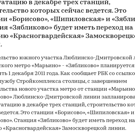
уатацию в декабре трех станций,
тельство которых сейчас ведется. Это
ии «Борисово», «Шипиловская» и «Зябли
ия «Зябликово» будет иметь переход на
ию «Красногвардейская» Замоскворецк
.
ельство южного участка Люблинско-Дмитровской
кого метро «Марьино» - «Зябликово» планируется
ть 1 декабря 2011 года. Как сообщает РБК со ссылк
лужбу Стройкомплекса столицы, с завершением
льства нового участка метро от станции «Марьино
ово» Люблинско-Дмитровской линии запланирова
уатацию в декабре трех станций, строительство к
ведется. Это станции «Борисово», «Шипиловская» и
ово». Станция «Зябликово» будет иметь переход на
 «Красногвардейская» Замоскворецкой линии.