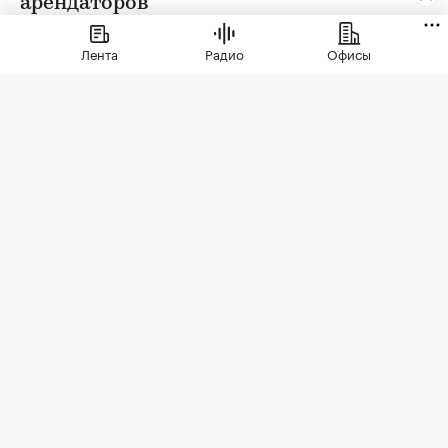
арендаторов
Лента
Радио
Офисы
Фото: СберСити
Советский гастроном был особым миром:
отдельно стоящее здание с центральным
входом, высокими потолками, отделами с
мясом, молоком и бакалеей. В 90-е эта система
распалась. Палатки, ларьки, кафешки, магазины