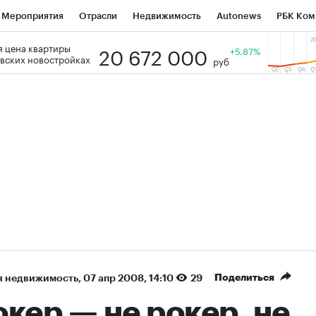
Мероприятия
Отрасли
Недвижимость
Autonews
РБК Ком
20 672 000
 цена квартиры
 РБК
РБК Образование
РБК Курсы
РБК Life
+5.87%
Тренды
Виз
вских новостройках
руб
ь
Крипто
РБК Бизнес-среда
Дискуссионный клуб
Исследо
зета
Спецпроекты СПб
Конференции СПб
Спецпроекты
кономика
Бизнес
Технологии и медиа
Финансы
Рынок на
(+86,01%)
Ozon ₽5 450
АФК «Система» ₽
ь
Купить
прогноз ПСБ к 29.07.27
прогноз БКС к 15.0
Поделиться
я недвижимость
⁠,
07 апр 2008, 14:10
29
кер — не рокер, не