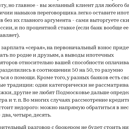
угу, но главное - вы желанный клиент для любого ба
ичии навыков переговорщика легко оставите ипо
в без их главного аргумента - сами выторгуете ск
ссии, и по процентной ставке (если банк вообще ее
авляет).
 зарплата «серая», на первоначальный взнос приде
ать по родне и друзьям, а выводы ипотечных
яторов относительно вашей способности оплачива
разделились в соотношении 50 на 50, то разумно
ься о помощи. Кроме того, у разных банков есть св
ые традиции: одни категорически не рассматрив
жки, другие не любят Подмосковье дальше опреде
ра и т. п. Во многих случаях рассмотрение кредит
стоит недорого: можно напрямую обратиться в не
 два, четыре, десять.
ительный разговор с брокером не будет стоить ни