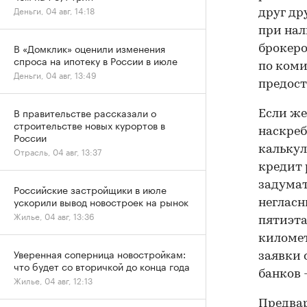
Деньги, 04 авг, 14:18
друг др
при нал
В «Домклик» оценили изменения
брокеро
спроса на ипотеку в России в июле
по коми
Деньги, 04 авг, 13:49
предост
В правительстве рассказали о
Если же
строительстве новых курортов в
наскреб
России
калькул
Отрасль, 04 авг, 13:37
кредит 
задумат
Российские застройщики в июле
ускорили вывод новостроек на рынок
негласн
Жилье, 04 авг, 13:36
пятиэта
километ
Уверенная соперница новостройкам:
заявки 
что будет со вторичкой до конца года
банков -
Жилье, 04 авг, 12:13
Предвар