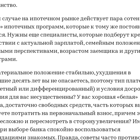
нство.
 случае на ипотечном рынке действует пара сотен
 ипотечных программ, которые к тому же постоя
я. Нужны еще специалисты, которые подберут кре
ствии с актуальной зарплатой, семейным положен
ыми перспективами, возрастом заемщика и друг
трами.
териальное положение стабильно, ухудшения в
ие десять лет вы не опасаетесь, поэтому тип пла
етный или дифференцированный) и условия доср
ия для вас несущественны? У вас хорошая «белая»
а, достаточно свободных средств, часть которых в
ете потратить на первоначальный взнос, причем э
есложно и пересмотреть в сторону увеличения? И
ри выборе банка спокойно воспользоваться
дациями знакомых. Правда, советы часто против