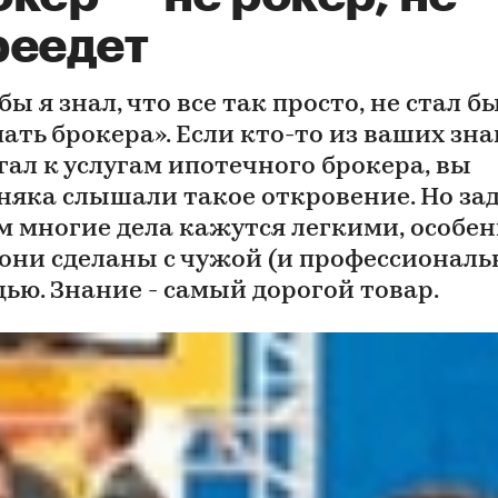
реедет
бы я знал, что все так просто, не стал б
ать брокера». Если кто-то из ваших зн
гал к услугам ипотечного брокера, вы
няка слышали такое откровение. Но зад
м многие дела кажутся легкими, особе
 они сделаны с чужой (и профессиональ
ью. Знание - самый дорогой товар.