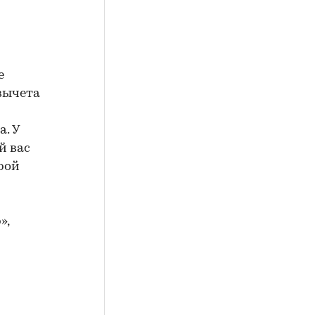
е
вычета
а. У
й вас
рой
»,