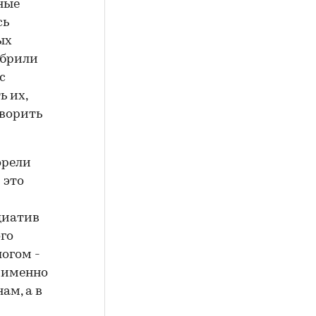
ные
сь
ых
убрили
с
ь их,
оворить
орели
 это
ициатив
ого
логом -
и именно
ам, а в