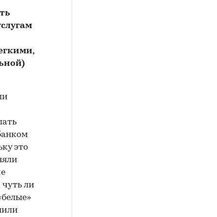
ать
услугам
егкими,
ьной)
ли
лать
банком
ьку это
няли
ие
 чуть ли
«белые»
нили