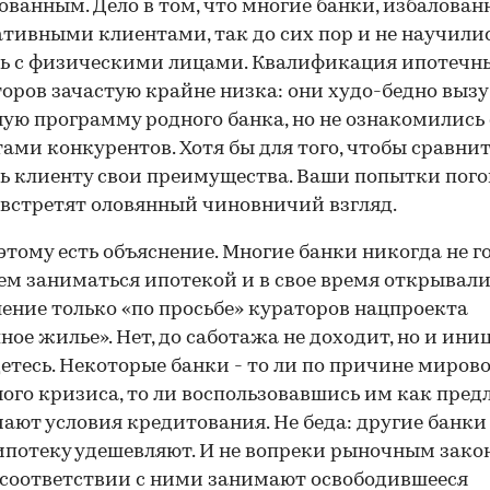
ованным. Дело в том, что многие банки, избалован
тивными клиентами, так до сих пор и не научили
ь с физическими лицами. Квалификация ипотечн
оров зачастую крайне низка: они худо-бедно выз
ую программу родного банка, но не ознакомились 
ами конкурентов. Хотя бы для того, чтобы сравнит
ь клиенту свои преимущества. Ваши попытки пог
 встретят оловянный чиновничий взгляд.
этому есть объяснение. Многие банки никогда не г
00:00
/
00:00
м заниматься ипотекой и в свое время открывали
ение только «по просьбе» кураторов нацпроекта
ное жилье». Нет, до саботажа не доходит, но и ин
етесь. Некоторые банки - то ли по причине миров
ого кризиса, то ли воспользовавшись им как пред
ают условия кредитования. Не беда: другие банк
ипотеку удешевляют. И не вопреки рыночным закон
соответствии с ними занимают освободившееся