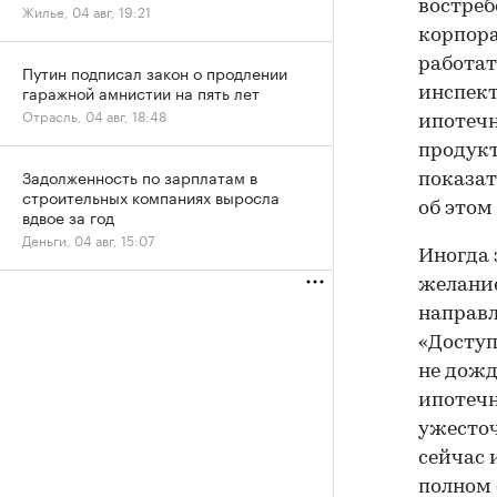
востреб
Жилье, 04 авг, 19:21
корпора
работат
Путин подписал закон о продлении
гаражной амнистии на пять лет
инспект
Отрасль, 04 авг, 18:48
ипотечн
продукт
Задолженность по зарплатам в
показат
строительных компаниях выросла
об этом
вдвое за год
Деньги, 04 авг, 15:07
Иногда 
желание
направл
«Доступ
не дожд
ипотечн
ужесточ
сейчас 
полном 