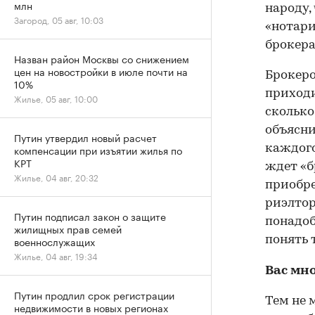
млн
народу,
Загород, 05 авг, 10:03
«нотари
брокер
Назван район Москвы со снижением
цен на новостройки в июле почти на
Брокеро
10%
приходи
Жилье, 05 авг, 10:00
сколько
объясни
Путин утвердил новый расчет
компенсации при изъятии жилья по
каждого
КРТ
ждет «б
Жилье, 04 авг, 20:32
приобре
риэлтор
Путин подписал закон о защите
понадоб
жилищных прав семей
военнослужащих
понять 
Жилье, 04 авг, 19:34
Вас мно
Путин продлил срок регистрации
Тем не 
недвижимости в новых регионах