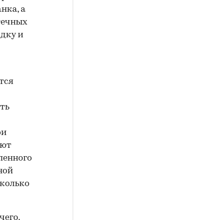
нка, а
течных
идку и
тся
ть
ои
ают
ленного
ной
сколько
чего.