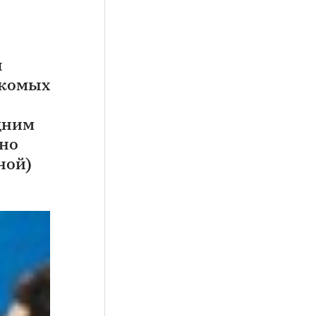
ы
акомых
­ним
нно
ной)