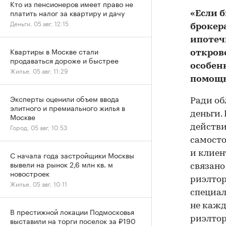
Кто из пенсионеров имеет право не
платить налог за квартиру и дачу
«Если б
Деньги, 05 авг, 12:15
брокера
ипотеч
Квартиры в Москве стали
откров
продаваться дороже и быстрее
особен
Жилье, 05 авг, 11:29
помощь
Эксперты оценили объем ввода
Ради об
элитного и премиального жилья в
деньги.
Москве
Город, 05 авг, 10:53
действи
самосто
и клиен
С начала года застройщики Москвы
вывели на рынок 2,6 млн кв. м
связано
новостроек
риэлтор
Жилье, 05 авг, 10:11
специал
не кажд
В престижной локации Подмосковья
риэлтор
выставили на торги поселок за ₽190