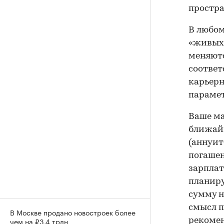
простра
В любом
«живых»
меняютс
соответ
карьерн
параме
Ваше ма
ближайш
(аннуит
погашен
зарплат
планиру
сумму н
смысл п
В Москве продано новостроек более
чем на ₽3,4 трлн
рекомен