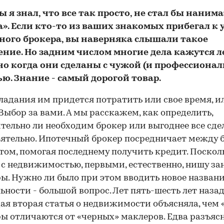
ы я знал, что все так просто, не стал бы наним
». Если кто-то из ваших знакомых прибегал к 
ного брокера, вы наверняка слышали такое
ение. Но зад­ним числом многие дела кажутся л
но когда они сделаны с чужой (и профессионал
ю. Знание - самый дорогой товар.
ладания им придется потратить или свое время, и
 Выбор за вами. А мы расскажем, как определить,
тельно ли необходим брокер или выгоднее все сде
ятельно. Ипотечный брокер посредничает между 
том, помогая последнему получить кредит. Поскол
 с недвижимостью, первыми, естественно, нишу за
ы. Нужно ли было при этом вводить новое назван
ьности - большой вопрос. Лет пять-шесть лет назад
ая вторая статья о недвижимости объясняла, чем 
ы отличаются от «черных» маклеров. Едва разъяс