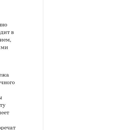
нно
дит в
ием,
ими
тежа
очного
ы
ту
меет
оречат