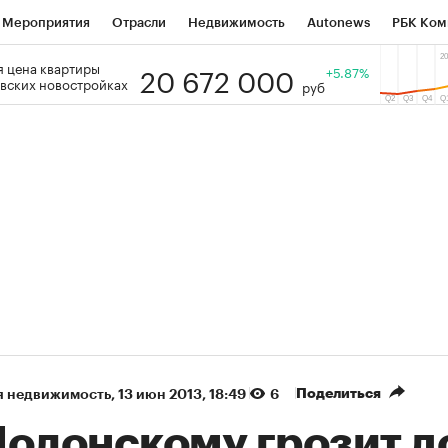
Мероприятия
Отрасли
Недвижимость
Autonews
РБК Ком
20 672 000
 цена квартиры
 РБК
РБК Образование
РБК Курсы
РБК Life
+5.87%
Тренды
Виз
вских новостройках
руб
ь
Крипто
РБК Бизнес-среда
Дискуссионный клуб
Исследо
зета
Спецпроекты СПб
Конференции СПб
Спецпроекты
кономика
Бизнес
Технологии и медиа
Финансы
Рынок на
(+87,48%)
(+30,42%)
5 450
АФК «Система» ₽12
Купить
 ПСБ к 29.07.27
прогноз БКС к 15.07.27
Поделиться
я недвижимость
⁠,
13 июн 2013, 18:49
6
Полонскому грозит д