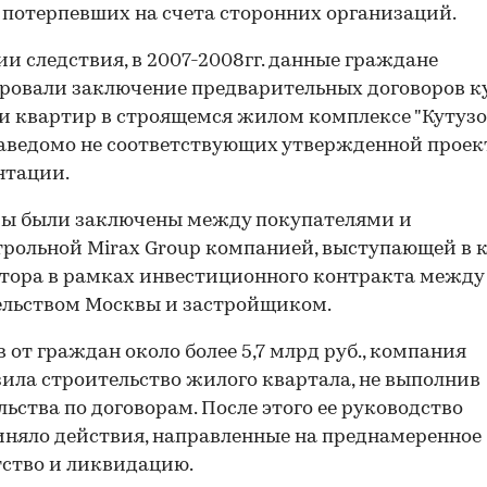
 потерпевших на счета сторонних организаций.
ии следствия, в 2007-2008гг. данные граждане
овали заключение предварительных договоров к
 квартир в строящемся жилом комплексе "Кутуз
заведомо не соответствующих утвержденной прое
нтации.
ры были заключены между покупателями и
рольной Mirax Group компанией, выступающей в к
тора в рамках инвестиционного контракта между
ельством Москвы и застройщиком.
 от граждан около более 5,7 млрд руб., компания
ила строительство жилого квартала, не выполнив
льства по договорам. После этого ее руководство
няло действия, направленные на преднамеренное
ство и ликвидацию.