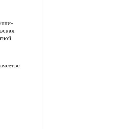
упли-
овская
ктной
ачестве