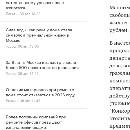
естественному уровню после
ажиотажа
Максима
Деньги, 06 авг, 13:32
свободы
жилого 
Сила воды: как река у дома стала
рублей.
символом премиальной жизни в
Москве
В насто
Город, 06 авг, 13:05
продолж
департа
За 9 лет в Москве в кадастр внесли
дела, в
более 500 новостроек по реновации
Город, 06 авг, 12:25
граждан
комплек
операт
От каких материалов при ремонте
дома стоит отказаться в 2026 году
действу
Дизайн, 06 авг, 11:47
(прежне
"Конкор
Более половины компаний при
столицы
ремонте офисов превышают
предмет
изначальный бюджет