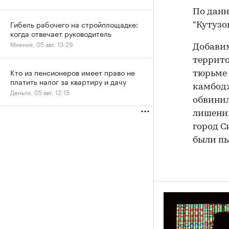
По данн
Гибель рабочего на стройплощадке:
"Кутузо
когда отвечает руководитель
Мнения, 05 авг, 13:29
Добавим
террито
Кто из пенсионеров имеет право не
тюрьме 
платить налог за квартиру и дачу
камбодж
Деньги, 05 авг, 12:15
обвинил
лишении
город С
были пь