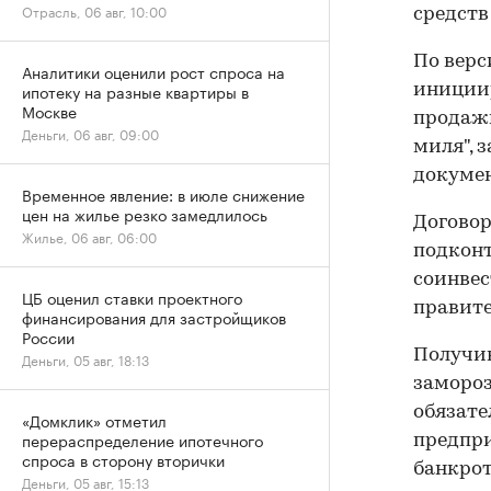
Отрасль, 06 авг, 10:00
средств
По верс
Аналитики оценили рост спроса на
ипотеку на разные квартиры в
инициир
Москве
продажи
Деньги, 06 авг, 09:00
миля", 
докуме
Временное явление: в июле снижение
цен на жилье резко замедлилось
Догово
Жилье, 06 авг, 06:00
подконт
соинвес
ЦБ оценил ставки проектного
правит
финансирования для застройщиков
России
Получив
Деньги, 05 авг, 18:13
замороз
обязате
«Домклик» отметил
перераспределение ипотечного
предпри
спроса в сторону вторички
банкрот
Деньги, 05 авг, 15:13