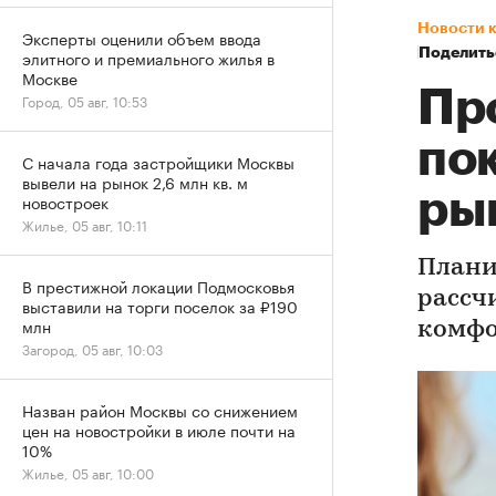
Новости 
Эксперты оценили объем ввода
Поделить
элитного и премиального жилья в
Москве
Пр
Город, 05 авг, 10:53
по
С начала года застройщики Москвы
вывели на рынок 2,6 млн кв. м
ры
новостроек
Жилье, 05 авг, 10:11
Плани
В престижной локации Подмосковья
рассч
выставили на торги поселок за ₽190
млн
комфо
Загород, 05 авг, 10:03
Назван район Москвы со снижением
цен на новостройки в июле почти на
10%
Жилье, 05 авг, 10:00