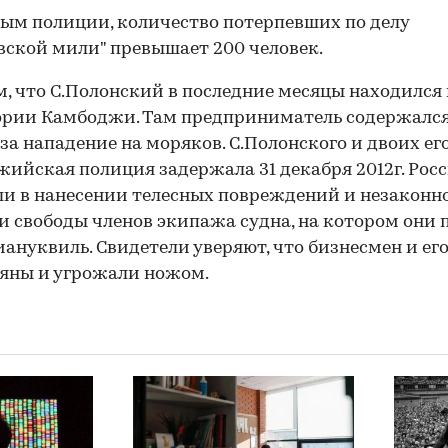
ым полиции, количество потерпевших по делу
вской мили" превышает 200 человек.
, что С.Полонский в последние месяцы находился 
рии Камбоджи. Там предприниматель содержался
за нападение на моряков. С.Полонского и двоих ег
ийская полиция задержала 31 декабря 2012г. Рос
и в нанесении телесных повреждений и незаконн
 свободы членов экипажа судна, на котором они 
иануквиль. Свидетели уверяют, что бизнесмен и ег
яны и угрожали ножом.