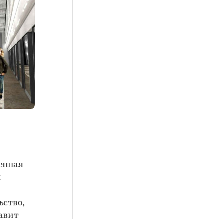
енная
м
ьство,
тавит