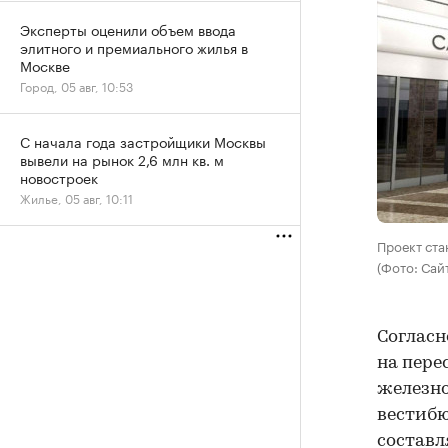
Эксперты оценили объем ввода
элитного и премиального жилья в
Москве
Город, 05 авг, 10:53
С начала года застройщики Москвы
вывели на рынок 2,6 млн кв. м
новостроек
Жилье, 05 авг, 10:11
Проект ста
(Фото: Сай
Согласн
на пере
железно
вестибю
составл