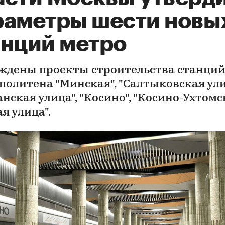
раметры шести новы
анций метро
ждены проекты строительства станци
политена "Минская", "Салтыковская ули
нская улица", "Косино", "Косино-Ухтомс
я улица".