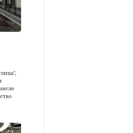
лица",
и
 числе
ьство