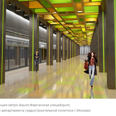
нции метро &quot;Ферганская улица&quot;
т департамента градостроительной политики г.Москвы)