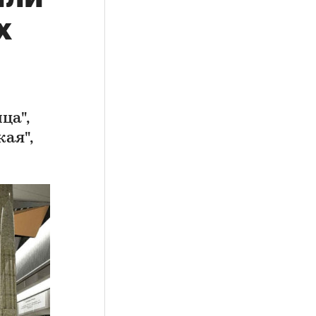
х
й
ца",
кая",