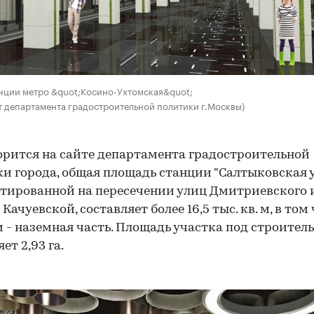
нции метро &quot;Косино-Ухтомская&quot;
т департамента градостроительной политики г.Москвы)
орится на сайте департамента градостроительной
и города, общая площадь станции "Салтыковская у
тированной на пересечении улиц Дмитриевского 
ачуевской, составляет более 16,5 тыс. кв. м, в том
 м - наземная часть. Площадь участка под строител
ет 2,93 га.