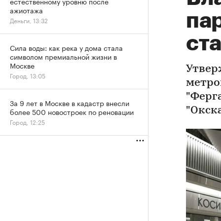
естественному уровню после
ажиотажа
па
Деньги, 13:32
ст
Сила воды: как река у дома стала
символом премиальной жизни в
Москве
Утвер
Город, 13:05
метро
"Ферга
За 9 лет в Москве в кадастр внесли
"Окска
более 500 новостроек по реновации
Город, 12:25