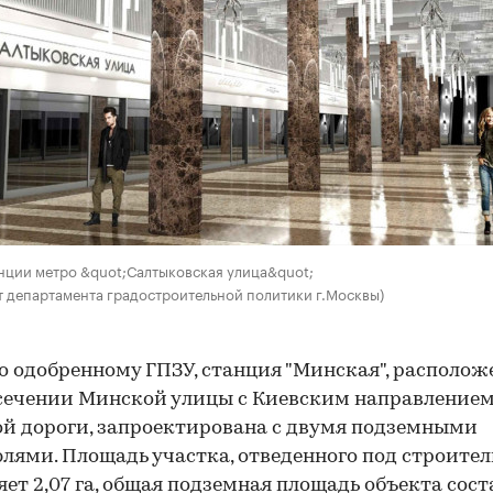
00:00
/
00:00
нции метро &quot;Салтыковская улица&quot;
т департамента градостроительной политики г.Москвы)
о одобренному ГПЗУ, станция "Минская", располож
сечении Минской улицы с Киевским направление
й дороги, запроектирована с двумя подземными
лями. Площадь участка, отведенного под строител
яет 2,07 га, общая подземная площадь объекта сос