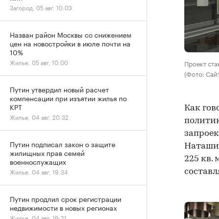
Загород, 05 авг, 10:03
Назван район Москвы со снижением
цен на новостройки в июле почти на
10%
Жилье, 05 авг, 10:00
Проект ста
(Фото: Сай
Путин утвердил новый расчет
компенсации при изъятии жилья по
КРТ
Как гов
Жилье, 04 авг, 20:32
политик
запроек
Путин подписал закон о защите
Наташи К
жилищных прав семей
225 кв.
военнослужащих
Жилье, 04 авг, 19:34
составля
Путин продлил срок регистрации
недвижимости в новых регионах
Жилье, 04 авг, 19:21