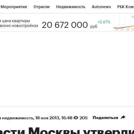
Мероприятия
Отрасли
Недвижимость
Autonews
РБК Ком
20 672 000
 цена квартиры
 РБК
РБК Образование
РБК Курсы
РБК Life
+5.87%
Тренды
Виз
вских новостройках
руб
ь
Крипто
РБК Бизнес-среда
Дискуссионный клуб
Исследо
зета
Спецпроекты СПб
Конференции СПб
Спецпроекты
кономика
Бизнес
Технологии и медиа
Финансы
Рынок на
(+87,61%)
(+31,13%
on ₽5 450
АФК «Система» ₽12
Купить
огноз ПСБ к 29.07.27
прогноз БКС к 15.07.27
Поделиться
я недвижимость
⁠,
18 ноя 2013, 16:48
205
асти Москвы утверд