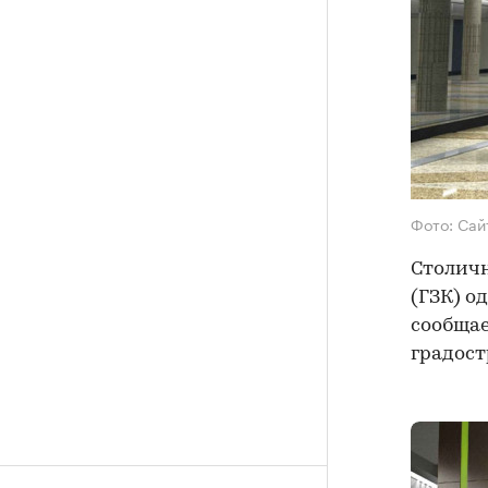
Фото: Сай
Столичн
(ГЗК) о
сообщае
градост