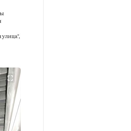
ты
я
 улица",