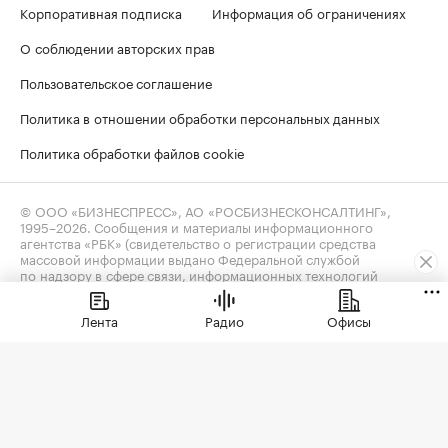
Корпоративная подписка
Информация об ограничениях
О соблюдении авторских прав
Пользовательское соглашение
Политика в отношении обработки персональных данных
Политика обработки файлов cookie
© ООО «БИЗНЕСПРЕСС», АО «РОСБИЗНЕСКОНСАЛТИНГ»,
1995–2026
. Сообщения и материалы информационного
агентства «РБК» (свидетельство о регистрации средства
массовой информации выдано Федеральной службой
по надзору в сфере связи, информационных технологий
и массовых коммуникаций (Роскомнадзор) 09.12.2015
за номером ИА №ФС77-63848) и сетевого издания «РБК»
Лента
Радио
Офисы
(свидетельство о регистрации средства массовой информации
выдано Федеральной службой по надзору в сфере связи,
информационных технологий и массовых коммуникаций
(Роскомнадзор) 03.12.2021 за номером ЭЛ №ФС77-82385)
сопровождаются пометкой «РБК».
realty@rbc.ru
18+
Владельцем сайта является информационное агентство «РБК».