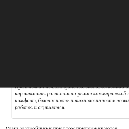
Вартан Погосян,
директор по маркетингу
Tekta Group
В России интеллектуальные системы получили 
именно за счет индивидуальных проектов. Для м
удорожание проекта за счет внедрения интелл
является критическим препятствием, которое 
только при условии роста уровня жизни.
При этом интеллектуальные системы зданий 
перспективы развития на рынке коммерческой 
комфорт, безопасность и технологичность по
работы и окупаются.
Сами застройщики при этом придерживаются