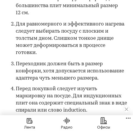
большинства плит минимальный размер
12 см.
Для равномерного и эффективного нагрева
следует выбирать посуду с плоским и
толстым дном. Слишком тонкое днище
может деформироваться в процессе
готовки.
Переходник должен быть в размер
конфорки, хотя допускается использование
адаптера чуть меньшего размера.
Перед покупкой следует изучить
маркировку на посуде. Для индукционных
плит она содержит специальный знак в виде
спирали или слово induction.
Особого ухода такая посуда не требует, ее
Лента
Радио
Офисы
можно мыть так же, как и любую другую.