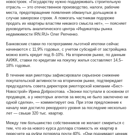
новостроек. «Государству нужно поддерживать строительную
отрасль — это отечественное производство, налоги, рабочие
места, предотвращение появления обманутых дольщиков в
случае заморозки строек. А помогать частникам подороже
продать их квартиры властям никакого смысла нет», — поясняет
руководитель аналитического центра «Индикаторы рынка
недвижимости IRN.RU» Олег Репченко.
Банковские ставки по госпрограмме льготной ипотеки сейчас
начинаются с 11,9% годовых, с учетом субсидий от застройщика
можно взять кредит под 8–10%. На вторичном рынке, по данным
АИЖК, ставки по кредитам на покупку жилья составляют 14,5–
18% годовых.
В течение мая риелторы зафиксировали серьезное снижение
покупательской активности на вторичном рынке, подтверждает
председатель совета директоров риелторской компании «Бест-
Новострой» Ирина Доброхотова. «Звонки поступали в основном от
продавцов, а у некоторых агентов за месяц не было заключено ни
одной сделки», — комментирует она. При этом предложение к
началу мая достигло рекордного уровня за последние несколько
лет — свыше 320 тыс. квартир.
Между тем большинство собственников не желают смириться с
тем, что из-за нового курса доллара стоимость их квартир в
пересчете на рубли потеряла почти 40%. «Они поднимают ценник