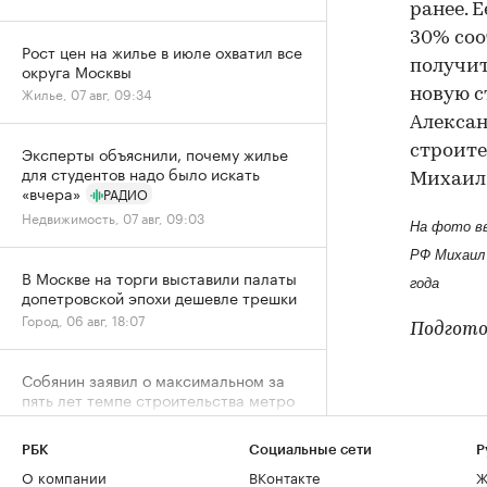
ранее. 
30% соо
Рост цен на жилье в июле охватил все
получит
округа Москвы
Жилье, 07 авг, 09:34
новую 
Алексан
строите
Эксперты объяснили, почему жилье
для студентов надо было искать
Михаил 
«вчера»
РАДИО
Недвижимость, 07 авг, 09:03
На фото в
РФ Михаил 
В Москве на торги выставили палаты
года
допетровской эпохи дешевле трешки
Город, 06 авг, 18:07
Подгото
Собянин заявил о максимальном за
пять лет темпе строительства метро
Город, 06 авг, 15:52
РБК
Социальные сети
Р
О компании
ВКонтакте
Ж
Спрос на новостройки Москвы и