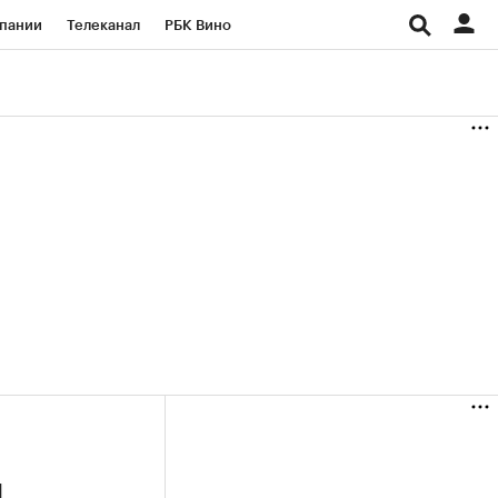
пании
Телеканал
РБК Вино
ациональные проекты
Город
аншизы
Газета
ка
Бизнес
й