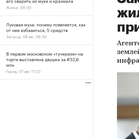
его сварить из муки и крахмала
Жилье, 09:00
жи
пр
Луковая муха: почему появляется, как
от нее избавиться, 5 средств
Загород, 08 авг, 09:00
Агент
земле
В первом московском «тучерезе» на
торги выставлена двушка за ₽32,6
инфра
млн
Город, 07 авг, 17:20