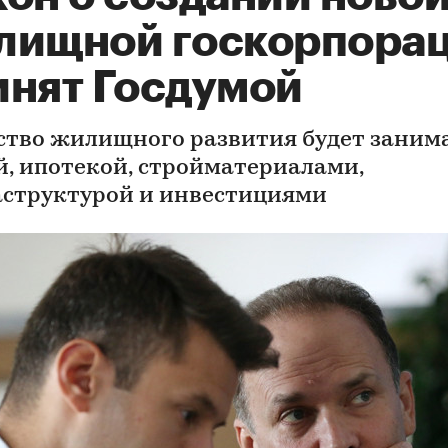
лищной госкорпора
инят Госдумой
ство жилищного развития будет заним
й, ипотекой, стройматериалами,
структурой и инвестициями