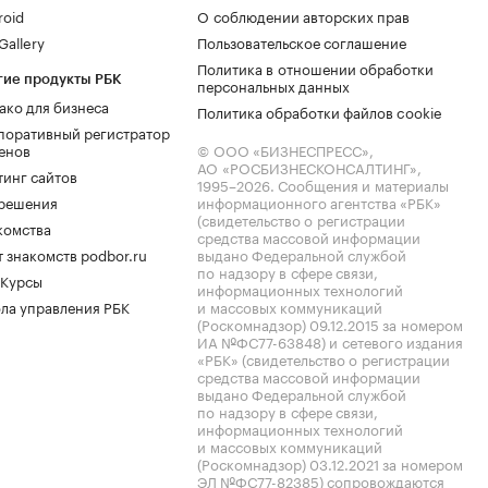
roid
О соблюдении авторских прав
allery
Пользовательское соглашение
Политика в отношении обработки
гие продукты РБК
персональных данных
ако для бизнеса
Политика обработки файлов cookie
поративный регистратор
енов
© ООО «БИЗНЕСПРЕСС»,
АО «РОСБИЗНЕСКОНСАЛТИНГ»,
тинг сайтов
1995–2026
. Сообщения и материалы
.решения
информационного агентства «РБК»
(свидетельство о регистрации
комства
средства массовой информации
 знакомств podbor.ru
выдано Федеральной службой
по надзору в сфере связи,
 Курсы
информационных технологий
ла управления РБК
и массовых коммуникаций
(Роскомнадзор) 09.12.2015 за номером
ИА №ФС77-63848) и сетевого издания
«РБК» (свидетельство о регистрации
средства массовой информации
выдано Федеральной службой
по надзору в сфере связи,
информационных технологий
и массовых коммуникаций
(Роскомнадзор) 03.12.2021 за номером
ЭЛ №ФС77-82385) сопровождаются