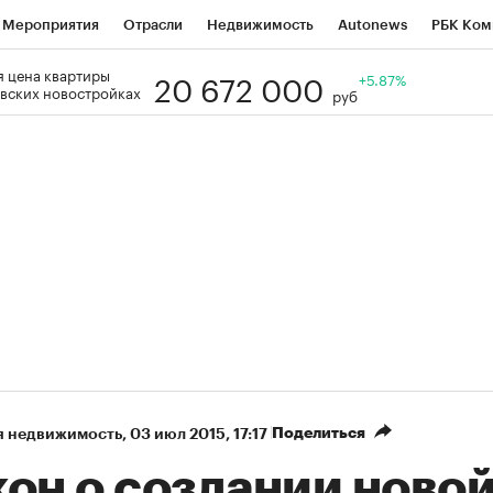
Мероприятия
Отрасли
Недвижимость
Autonews
РБК Ком
20 672 000
 цена квартиры
Образование
РБК Курсы
РБК Life
Тренды
+5.87%
Визионеры
Н
вских новостройках
руб
Дискуссионный клуб
Исследования
Кредитные рейтинги
Фр
Спецпроекты
Проверка контрагентов
Политика
Экономи
к наличной валюты
Поделиться
я недвижимость
⁠,
03 июл 2015, 17:17
кон о создании ново