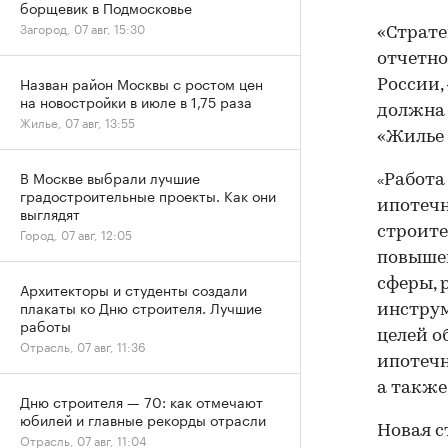
борщевик в Подмосковье
Загород, 07 авг, 15:30
«Страте
отчетно
Назван район Москвы с ростом цен
России,
на новостройки в июле в 1,75 раза
должна
Жилье, 07 авг, 13:55
«Жилье 
В Москве выбрали лучшие
Работа
«
градостроительные проекты. Как они
ипотеч
выглядят
строите
Город, 07 авг, 12:05
повыше
сферы, 
Архитекторы и студенты создали
плакаты ко Дню строителя. Лучшие
инстру
работы
целей о
Отрасль, 07 авг, 11:36
ипотечн
а также
Дню строителя — 70: как отмечают
юбилей и главные рекорды отрасли
Новая с
Отрасль, 07 авг, 11:04