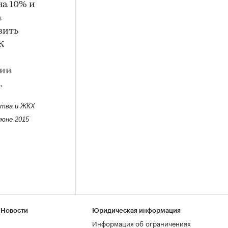
на 10% и
а
вить
К
сии
.
ства и ЖКХ
июне 2015
 Новости
Юридическая информация
Информация об ограничениях