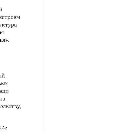
и
инстроем
руктура
мы
ья».
ой
вых
еди
ка
ельству,
ось