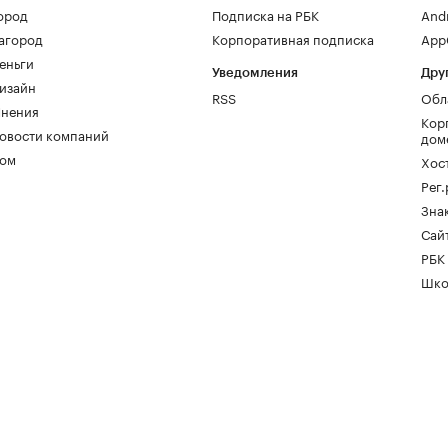
ород
Подписка на РБК
And
агород
Корпоративная подписка
AppG
еньги
Уведомления
Дру
изайн
RSS
Обл
нения
Кор
овости компаний
дом
ом
Хос
Рег
Зна
Сайт
РБК
Шко