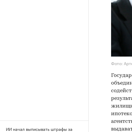
Фото: Арт
Государ
объедин
содейст
результ
жилищно
ипотеко
агентст
ИИ начал выписывать штрафы за
выдават