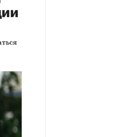
ции
аться