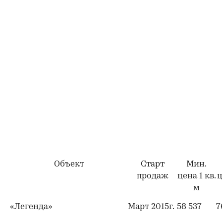
Объект
Старт
Мин.
продаж
цена 1 кв.
ц
м
«Легенда»
Март 2015г.
58 537
7