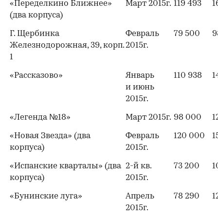
«Переделкино Ближнее»
Март 2015г.
119 493
1
(два корпуса)
Г. Щербинка
Февраль
79 500
9
Железнодорожная, 39, корп.
2015г.
1
«Рассказово»
Январь
110 938
1
и июнь
2015г.
«Легенда №18»
Март 2015г.
98 000
1
«Новая Звезда» (два
Февраль
120 000
1
корпуса)
2015г.
«Испанские кварталы» (два
2-й кв.
73 200
1
корпуса)
2015г.
«Бунинские луга»
Апрель
78 290
1
2015г.