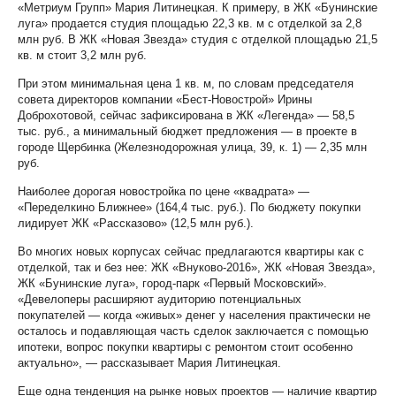
«Метриум Групп» Мария Литинецкая. К примеру, в ЖК «Бунинские
луга» продается студия площадью 22,3 кв. м с отделкой за 2,8
млн руб. В ЖК «Новая Звезда» студия с отделкой площадью 21,5
кв. м стоит 3,2 млн руб.
При этом минимальная цена 1 кв. м, по словам председателя
совета директоров компании «Бест-Новострой» Ирины
Доброхотовой, сейчас зафиксирована в ЖК «Легенда» — 58,5
тыс. руб., а минимальный бюджет предложения — в проекте в
городе Щербинка (Железнодорожная улица, 39, к. 1) — 2,35 млн
руб.
Наиболее дорогая новостройка по цене «квадрата» —
«Переделкино Ближнее» (164,4 тыс. руб.). По бюджету покупки
лидирует ЖК «Рассказово» (12,5 млн руб.).
Во многих новых корпусах сейчас предлагаются квартиры как с
отделкой, так и без нее: ЖК «Внуково-2016», ЖК «Новая Звезда»,
ЖК «Бунинские луга», город-парк «Первый Московский».
«Девелоперы расширяют аудиторию потенциальных
покупателей — когда «живых» денег у населения практически не
осталось и подавляющая часть сделок заключается с помощью
ипотеки, вопрос покупки квартиры с ремонтом стоит особенно
актуально», — рассказывает Мария Литинецкая.
Еще одна тенденция на рынке новых проектов — наличие квартир