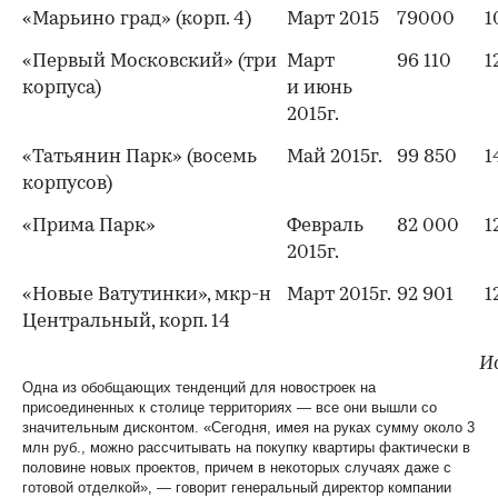
«Марьино град» (корп. 4)
Март 2015
79000
1
«Первый Московский» (три
Март
96 110
1
корпуса)
и июнь
2015г.
«Татьянин Парк» (восемь
Май 2015г.
99 850
1
корпусов)
«Прима Парк»
Февраль
82 000
1
2015г.
«Новые Ватутинки», мкр-н
Март 2015г.
92 901
1
Центральный, корп. 14
И
Одна из обобщающих тенденций для новостроек на
присоединенных к столице территориях — все они вышли со
значительным дисконтом. «Сегодня, имея на руках сумму около 3
млн руб., можно рассчитывать на покупку квартиры фактически в
половине новых проектов, причем в некоторых случаях даже с
готовой отделкой», — говорит генеральный директор компании