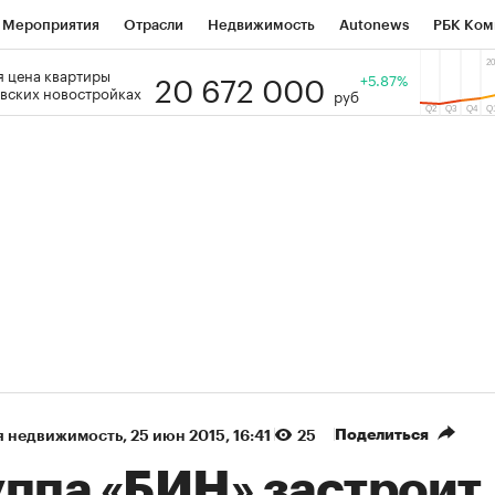
Мероприятия
Отрасли
Недвижимость
Autonews
РБК Ком
20 672 000
 цена квартиры
 РБК
РБК Образование
РБК Курсы
РБК Life
+5.87%
Тренды
Виз
вских новостройках
руб
ь
Крипто
РБК Бизнес-среда
Дискуссионный клуб
Исследо
зета
Спецпроекты СПб
Конференции СПб
Спецпроекты
кономика
Бизнес
Технологии и медиа
Финансы
Рынок на
(+87,06%)
(+31,87%)
5 450
АФК «Система» ₽12
Купить
К
 ПСБ к 29.07.27
прогноз БКС к 15.07.27
Поделиться
я недвижимость
⁠,
25 июн 2015, 16:41
25
уппа «БИН» застроит