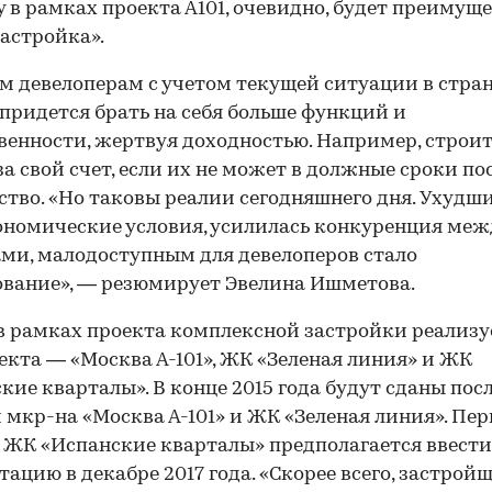
 в рамках проекта А101, очевидно, будет преимущ
астройка».
м девелоперам с учетом текущей ситуации в стране
 придется брать на себя больше функций и
венности, жертвуя доходностью. Например, строи
за свой счет, если их не может в должные сроки п
ство. «Но таковы реалии сегодняшнего дня. Ухудш
номические условия, усилилась конкуренция меж
ми, малодоступным для девелоперов стало
вание», — резюмирует Эвелина Ишметова.
в рамках проекта комплексной застройки реализу
екта — «Москва А-101», ЖК «Зеленая линия» и ЖК
кие кварталы». В конце 2015 года будут сданы пос
 мкр-на «Москва А-101» и ЖК «Зеленая линия». Пе
 ЖК «Испанские кварталы» предполагается ввести
тацию в декабре 2017 года. «Скорее всего, застрой