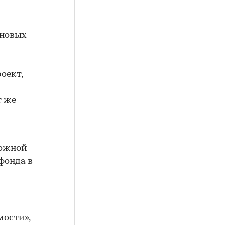
ановых-
оект,
т же
можной
фонда в
ости»,