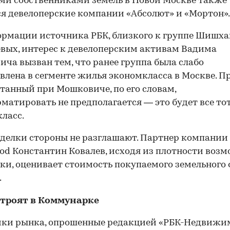
и собственниками земель в Новой Москве также
я девелоперские компании «Абсолют» и «Мортон».
рмации источника РБК, близкого к группе Шишх
вых, интерес к девелоперским активам Вадима
ча вызван тем, что ранее группа была слабо
влена в сегменте жилья экономкласса в Москве. Пр
танный при Мошковиче, по его словам,
матировать не предполагается — это будет все то
ласс.
делки стороны не разглашают. Партнер компании
od Константин Ковалев, исходя из плотности воз
ки, оценивает стоимость покупаемого земельного 
.
строят в Коммунарке
ики рынка, опрошенные редакцией «РБК-Недвижим