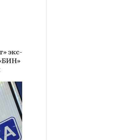
» экс-
 «БИН»
ы