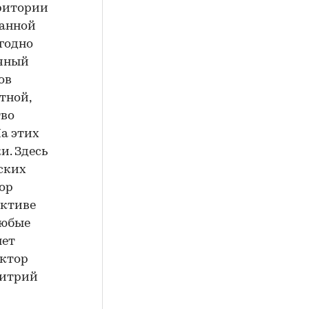
рритории
ванной
годно
ичный
ов
тной,
тво
а этих
и. Здесь
ских
ор
ективе
любые
яет
ектор
митрий