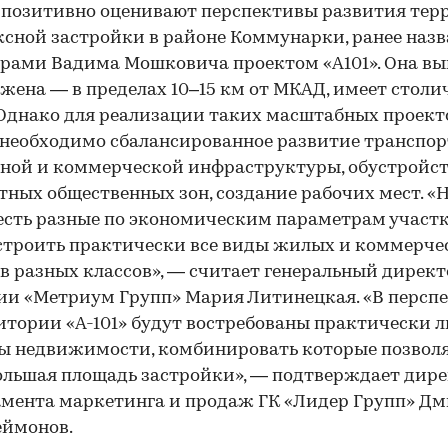
 позитивно оценивают перспективы развития те
сной застройки в районе Коммунарки, ранее наз
рами Вадима Мошковича проектом «А101». Она вы
жена — в пределах 10–15 км от МКАД, имеет стол
 Однако для реализации таких масштабных проект
необходимо сбалансированное развитие транспор
ной и коммерческой инфраструктуры, обустройс
ных общественных зон, создание рабочих мест. «Н
есть разные по экономическим параметрам участк
00:00
/
00:00
троить практически все виды жилых и коммерче
в разных классов», — считает генеральный директ
и «Метриум Групп» Мария Литинецкая. «В персп
итории «А-101» будут востребованы практически 
ы недвижимости, комбинировать которые позвол
ольшая площадь застройки», — подтверждает дир
мента маркетинга и продаж ГК «Лидер Групп» Д
еймонов.