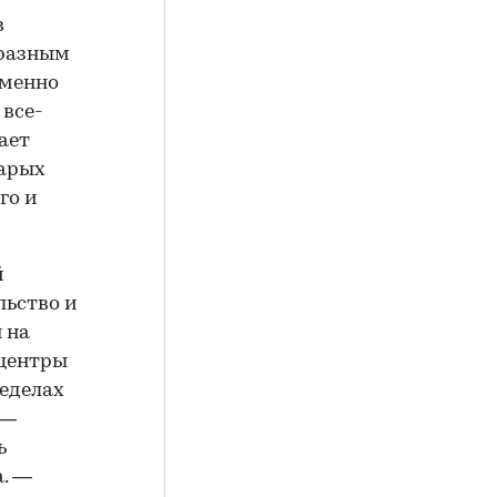
в
бразным
еменно
 все-
ает
арых
го и
й
льство и
 на
 центры
ределах
 —
ь
. —