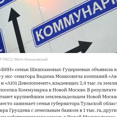
Р-ТАСС/ Митя Алешковский
«БИН» семьи Шишхановых-Гуцериевых объявила в
 у экс-сенатора Вадима Мошковича компаний «Ав
 и «А101 Девелопмент», владеющих 2,4 тыс. га земли
поселка Коммунарка в Новой Москве. В результате
танет крупнейшим землевладельцем Новой Москв
место занимает семья губернатора Тульской облас
ра Груздева с земельным банком в 1 тыс. га, друг