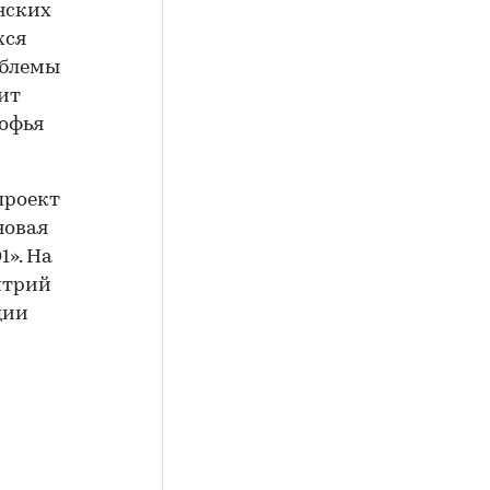
нских
хся
облемы
ит
офья
проект
новая
1». На
итрий
ции