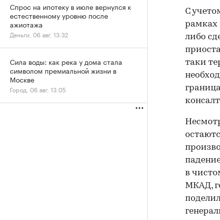
Спрос на ипотеку в июле вернулся к
С учето
естественному уровню после
ажиотажа
рамках
Деньги, 06 авг, 13:32
либо сд
приоста
Сила воды: как река у дома стала
таки те
символом премиальной жизни в
необхо
Москве
граница
Город, 06 авг, 13:05
консалт
Несмотр
остаютс
произво
падение
в чисто
МКАД, г
поделил
генерал