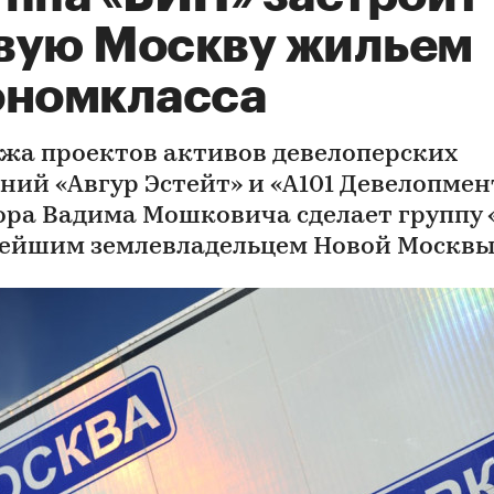
вую Москву жильем
ономкласса
жа проектов активов девелоперских
ний «Авгур Эстейт» и «А101 Девелопмент
ора Вадима Мошковича сделает группу
ейшим землевладельцем Новой Москв