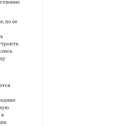
ественно
, по ее
ть
остроить
ились
ду
ется
ледние
рвую
 в
щик