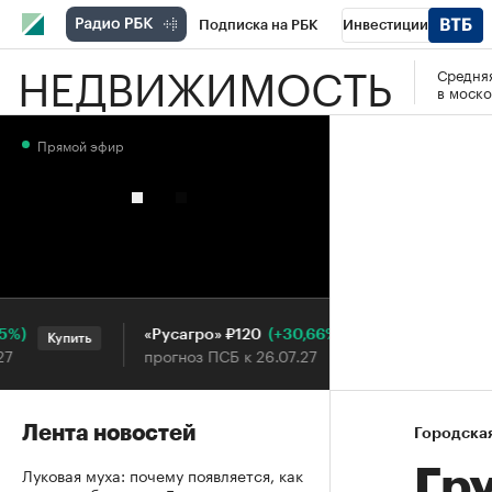
Подписка на РБК
Инвестиции
НЕДВИЖИМОСТЬ
Средняя
РБК Вино
Спорт
Школа управления
в моско
Национальные проекты
Город
Стил
Прямой эфир
Кредитные рейтинги
Франшизы
Га
Проверка контрагентов
Политика
Э
(+30,66%)
«Русагро» ₽120
Ozon ₽
Купить
Купить
прогноз ПСБ к 26.07.27
прогноз
Лента новостей
Городска
Луковая муха: почему появляется, как
Гр