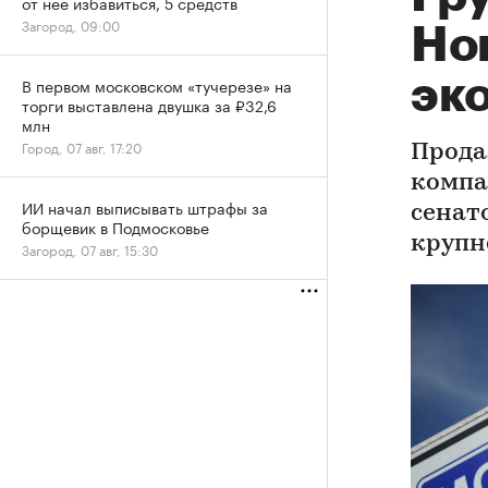
от нее избавиться, 5 средств
Загород, 09:00
Но
эк
В первом московском «тучерезе» на
торги выставлена двушка за ₽32,6
млн
Город, 07 авг, 17:20
Прода
компа
ИИ начал выписывать штрафы за
сенат
борщевик в Подмосковье
крупн
Загород, 07 авг, 15:30