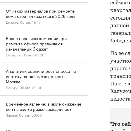
сейчас 
От каких материалов при ремонте
квартал
дома стоит отказаться в 2026 году
сегодня
Дизайн, 06 авг, 11:47
данной 
генера
Более половины компаний при
Лебедев
ремонте офисов превышают
изначальный бюджет
По ее с
Отрасль, 06 авг, 10:00
участко
дорога 
Аналитики оценили рост спроса на
ипотеку на разные квартиры в
трансп
Москве
Пантеле
Деньги, 06 авг, 09:00
Калужск
недоста
Временное явление: в июле снижение
цен на жилье резко замедлилось
Жилье, 06 авг, 06:00
Что сей