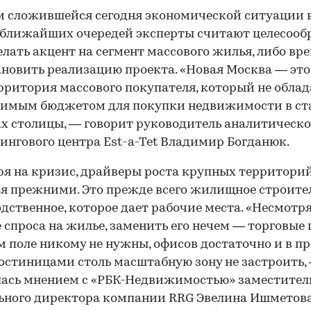
м сложившейся сегодня экономической ситуации 
 ближайших очередей эксперты считают целесоо
елать акцент на сегмент массового жилья, либо вр
новить реализацию проекта. «Новая Москва — это
рритория массового покупателя, который не облад
димым бюджетом для покупки недвижимости в ст
х столицы, — говорит руководитель аналитическо
ингового центра Est-a-Tet Владимир Богданюк.
я на кризис, драйверы роста крупных территори
я прежними. Это прежде всего жилищное строите
дственное, которое дает рабочие места. «Несмотря
 спроса на жилье, заменить его нечем — торговые
м поле никому не нужны, офисов достаточно и в п
остиницами столь масштабную зону не застроить,
ась мнением с «РБК-Недвижимостью» заместител
ьного директора компании RRG Эвелина Ишметова