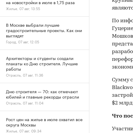
крупным
на новостройки в июле в 1,75 раза
являютс
Жилье, 07 авг, 13:55
По инфо
В Москве выбрали лучшие
Гуцерие
градостроительные проекты. Как они
выглядят
Мошкови
Город, 07 авг, 12:05
предста
разрабо
Архитекторы и студенты создали
перефор
плакаты ко Дню строителя. Лучшие
экономк
работы
Отрасль, 07 авг, 11:36
Сумму с
Blackwo
Дню строителя — 70: как отмечают
застрой
юбилей и главные рекорды отрасли
Отрасль, 07 авг, 11:04
$2 млрд
Что по
Рост цен на жилье в июле охватил все
округа Москвы
Участн
Жилье, 07 авг, 09:34