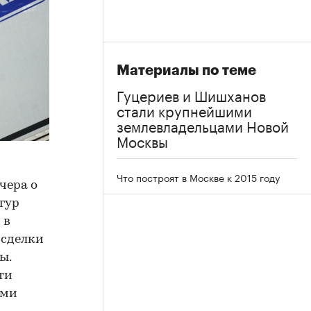
Материалы по теме
Гуцериев и Шишханов
стали крупнейшими
землевладельцами Новой
Москвы
Что построят в Москве к 2015 году
чера о
гур
 в
 сделки
ы.
ти
ими