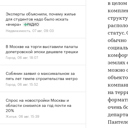
в целом
комплек
Эксперты объяснили, почему жилье
для студентов надо было искать
структу
«вчера»
РАДИО
располо
Недвижимость, 07 авг, 09:03
статус.
обычно 
В Москве на торги выставили палаты
социаль
допетровской эпохи дешевле трешки
комфорт
Город, 06 авг, 18:07
землях 
можно с
Собянин заявил о максимальном за
пять лет темпе строительства метро
объекто
Город, 06 авг, 15:52
компани
на терр
Спрос на новостройки Москвы и
формат
области снизился за год почти на
очень б
20%
департа
Жилье, 06 авг, 15:39
Пантел