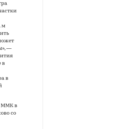
тра
частки
. м
вить
 может
ы», —
вития
 в
ра в
й
и ММК в
ково со