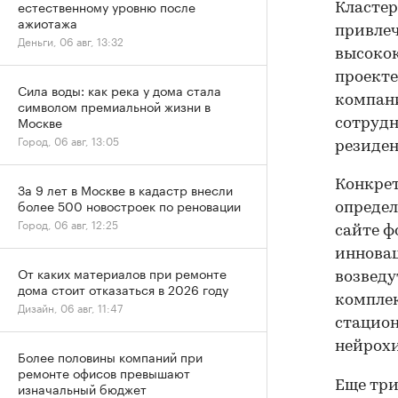
естественному уровню после
Кластер
ажиотажа
привлеч
Деньги, 06 авг, 13:32
высокок
проекте
Сила воды: как река у дома стала
компани
символом премиальной жизни в
Москве
сотрудн
Город, 06 авг, 13:05
резиден
Конкре
За 9 лет в Москве в кадастр внесли
более 500 новостроек по реновации
определ
Город, 06 авг, 12:25
сайте ф
инновац
От каких материалов при ремонте
возвед
дома стоит отказаться в 2026 году
комплек
Дизайн, 06 авг, 11:47
стацион
нейрохи
Более половины компаний при
ремонте офисов превышают
Еще три
изначальный бюджет