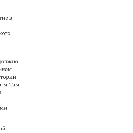
тие в
е
кого
должно
льном
итории
. м. Там
й
ами
ой