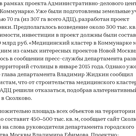
в рамках проекта Административно-делового цен
 Коммунарке. Уже были подготовлены земельные у
ю 70 га (из 307 га всего АДЦ), разработан проект
вки. Предполагалось возведение около 300 тыс. кв
мости, инвестиции в проект должны были соста
0 млрд руб. «Медицинский кластер в Коммунарке
дним из самых интересных проектов Новой Москв
ось в сообщении пресс-службы департамента раз
ерриторий столицы в январе 2015 года. Однако уже
е глава департамента Владимир Жидкин сообщил
стам, что от строительства медицинского класте
00:00
/
00:00
 АДЦ решили отказаться, подобрав альтернативны
 в Сколково.
ожительно площадь всех объектов на территори
о составит 450–500 тыс. кв. м, сообщает сайт Скол
 на слова руководителя департамента городского
тва Москвы Владимира Ефимова. Проектно-