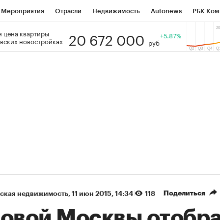
Мероприятия
Отрасли
Недвижимость
Autonews
РБК Ком
20 672 000
 цена квартиры
 РБК
РБК Образование
РБК Курсы
РБК Life
+5.87%
Тренды
Виз
вских новостройках
руб
ь
Крипто
РБК Бизнес-среда
Дискуссионный клуб
Исследо
зета
Спецпроекты СПб
Конференции СПб
Спецпроекты
кономика
Бизнес
Технологии и медиа
Финансы
Рынок на
(+87,48%)
(+30,42%)
₽5 450
АФК «Система» ₽12
Купить
з ПСБ к 29.07.27
прогноз БКС к 15.07.27
Поделиться
ская недвижимость
⁠,
11 июн 2015, 14:34
118
Новой Москвы отобр