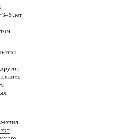
о
 3–6 лет
этом
льство
 другие
азались
го
был
 сменил
оект
йского