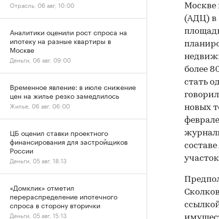
Отрасль, 06 авг, 10:00
Москве 
(АДЦ) в
Аналитики оценили рост спроса на
площадь
ипотеку на разные квартиры в
планиро
Москве
недвижи
Деньги, 06 авг, 09:00
более 8
стать о
Временное явление: в июле снижение
цен на жилье резко замедлилось
говорил
Жилье, 06 авг, 06:00
новых т
феврал
ЦБ оценил ставки проектного
журнали
финансирования для застройщиков
составе
России
участок
Деньги, 05 авг, 18:13
Предпол
«Домклик» отметил
Сколков
перераспределение ипотечного
спроса в сторону вторички
ссылкой
Деньги, 05 авг, 15:13
имущес