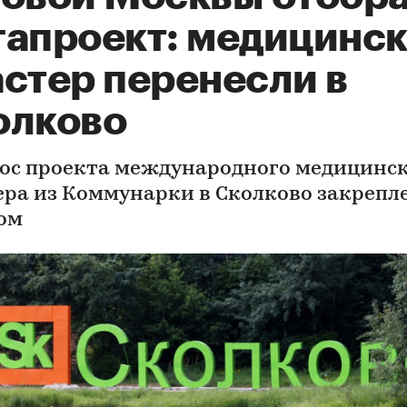
гапроект: медицинс
астер перенесли в
олково
ос проекта международного медицинс
ера из Коммунарки в Сколково закрепл
ом