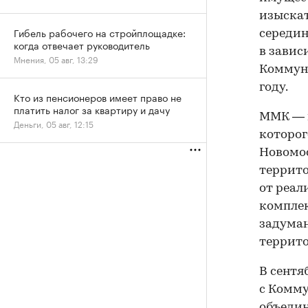
изыскат
Гибель рабочего на стройплощадке:
середин
когда отвечает руководитель
в завис
Мнения, 05 авг, 13:29
Коммуна
году.
Кто из пенсионеров имеет право не
платить налог за квартиру и дачу
ММК — н
Деньги, 05 авг, 12:15
которог
Новомос
террито
от реал
комплек
задуман
террит
В сентя
с Комм
объедин