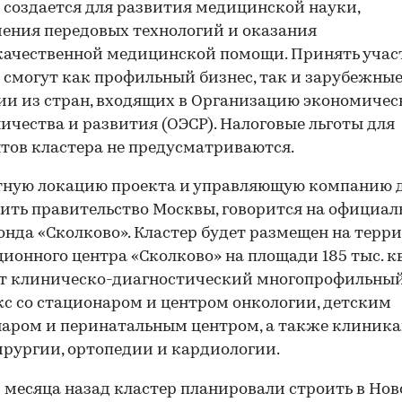
 создается для развития медицинской науки,
ения передовых технологий и оказания
ачественной медицинской помощи. Принять учас
 смогут как профильный бизнес, так и зарубежны
и из стран, входящих в Организацию экономичес
ичества и развития (ОЭСР). Налоговые льготы для
тов кластера не предусматриваются.
тную локацию проекта и управляющую компанию 
ить правительство Москвы, говорится на официа
онда «Сколково». Кластер будет размещен на терр
ионного центра «Сколково» на площади 185 тыс. кв
ут клиническо-диагностический многопрофильны
с со стационаром и центром онкологии, детским
аром и перинатальным центром, а также клиник
рургии, ортопедии и кардиологии.
 месяца назад кластер планировали строить в Нов