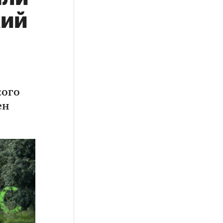
кий
кого
ен