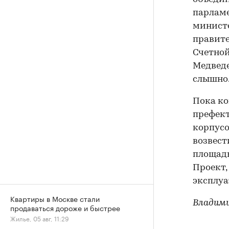
парламе
министе
правите
Счетной
Медведе
слышно
Пока ко
префект
корпусо
возвест
площадь
Проект,
эксплуа
Квартиры в Москве стали
Владим
продаваться дороже и быстрее
Жилье, 05 авг, 11:29