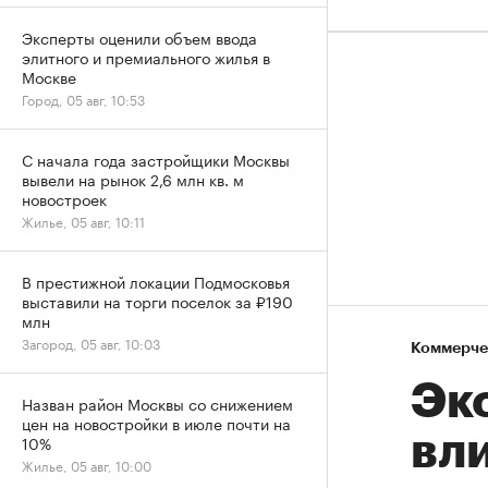
Эксперты оценили объем ввода
элитного и премиального жилья в
Москве
Город, 05 авг, 10:53
С начала года застройщики Москвы
вывели на рынок 2,6 млн кв. м
новостроек
Жилье, 05 авг, 10:11
В престижной локации Подмосковья
выставили на торги поселок за ₽190
млн
Загород, 05 авг, 10:03
Коммерче
Эк
Назван район Москвы со снижением
цен на новостройки в июле почти на
вл
10%
Жилье, 05 авг, 10:00