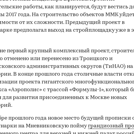
ельские работы, как планируется, будут вестись д
ы 2017 года. На строительство объектов ММК уйдет
имости от их сложности. Предыдущий проект в
рке предполагал выход на стройплощадку уже в 
е первый крупный комплексный проект, строите
о отменено или перенесено из Троицкого и
ковского административных округов (ТиНАО) на
рии. В конце прошлого года столичные власти отк
изации проекта гигантского многофункционально
са «Аэрополис» с трассой «Формулы-1», который 
 для развития присоединенных к Москве новых
орий.
бре прошлого года новое место будущей прописки
унарки на Мневниковскую пойму
грандиозный пр
енного центра для верхней и нижней палат росси