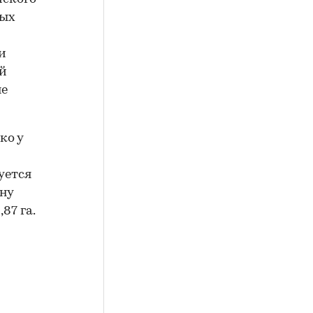
ных
и
ий
не
ко у
уется
ну
87 га.