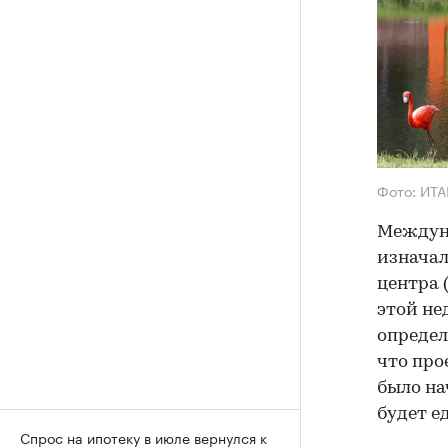
Фото: ИТА
Междун
изначал
центра 
этой не
определ
что про
было на
будет е
Спрос на ипотеку в июле вернулся к