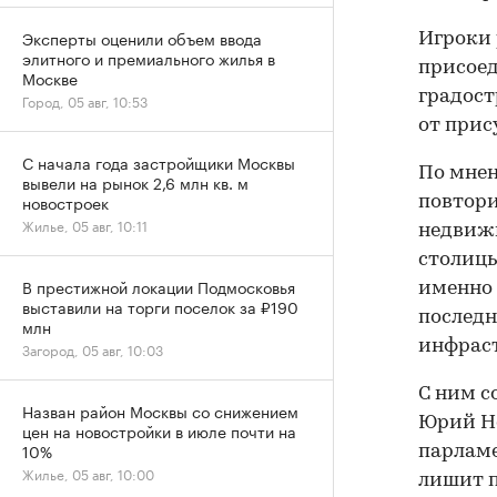
Эксперты оценили объем ввода
Игроки 
элитного и премиального жилья в
присоед
Москве
градост
Город, 05 авг, 10:53
от прис
С начала года застройщики Москвы
По мнен
вывели на рынок 2,6 млн кв. м
новостроек
повтори
Жилье, 05 авг, 10:11
недвижи
столицы
В престижной локации Подмосковья
именно 
выставили на торги поселок за ₽190
последн
млн
инфраст
Загород, 05 авг, 10:03
С ним с
Назван район Москвы со снижением
Юрий Не
цен на новостройки в июле почти на
10%
парламе
Жилье, 05 авг, 10:00
лишит п