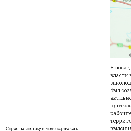
В после
власти 
законод
был соз
активно
притяже
рабочие
террито
Спрос на ипотеку в июле вернулся к
выяснил