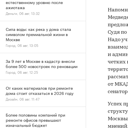
естественному уровню после
ажиотажа
Напомни
Деньги, 06 авг, 13:32
Медведе
предлож
Сила воды: как река у дома стала
Судя по
символом премиальной жизни в
Москве
Надо уч
Город, 06 авг, 13:05
взаимод
и админ
За 9 лет в Москве в кадастр внесли
четких 
более 500 новостроек по реновации
террито
Город, 06 авг, 12:25
рассмат
от МКАД
От каких материалов при ремонте
сенато
дома стоит отказаться в 2026 году
Дизайн, 06 авг, 11:47
Успех п
структу
Более половины компаний при
Москвы 
ремонте офисов превышают
изначальный бюджет
мнений,