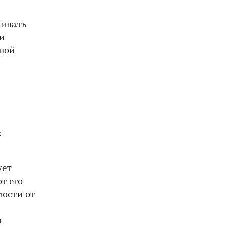
вивать
 и
тной
х
ует
т его
мости от
а