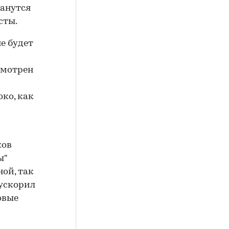
танутся
сты.
е будет
смотрен
око, как
ков
ы"
ой, так
 ускорил
овые