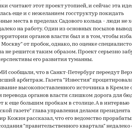
ки считают этот проект утопией, и сейчас эта иде
лась еще и с нежеланием госструктур покидать
ные места в пределах Садового кольца - люди не 
далеко на работу. Один из основных посылов вывод
ерритории органов власти был и в том, чтобы изб
 Москву" от пробок, однако, по оценке специалистов
а не решится таким образом. Проект серьезно заб
перспективы его развития туманны.
МИ сообщали, что в Санкт-Петербург переедут Ве
ысший арбитраж. Газета "Известия" процитировал
вание высокопоставленного источника в Кремле о
я перевода органов власти слишком дорога для бю
т к еще большим пробкам в столице. А в интервью
ской газете" глава управления делами президента
р Кожин рассказал, что его ведомство прорабаты
создания "правительственного квартала" недалеко 