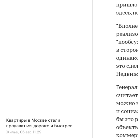
пришло 
здесь, 
"Вполне
реализо
"пообсу
в сторо
одинако
это сде
Недвиж
Генерал
считает
можно н
и социа
Квартиры в Москве стали
бы это 
продаваться дороже и быстрее
объекты
Жилье, 05 авг, 11:29
коммерч