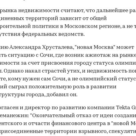
рынка недвижимости считают, что дальнейшее р
иненных территорий зависит от общей
роительной политики в Московском регионе, а не 
утствия федеральных ведомств.
ию Александра Хрусталева, "новая Москва" может
ть ситуацию с Сочи, где возник ажиотаж на рынк
мости за счет присвоения городу статуса олимп
. Однако накал страстей утих, и недвижимость п
те, кому нужен сам Сочи, а не олимпийский статус
ий сыграл положительную роль в развитии
руктуры города, добавил он.
огласен и директор по развитию компании Tekta G
манежин: "Окончательный отказ от идеи создан
нтского и отчасти финансового центра в "новой М
рисоединенные территории взрывного, спекулят