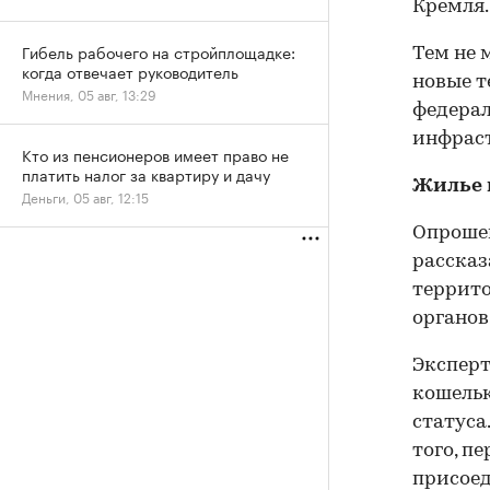
Кремля.
Гибель рабочего на стройплощадке:
Тем не 
когда отвечает руководитель
новые т
Мнения, 05 авг, 13:29
федерал
инфрас
Кто из пенсионеров имеет право не
платить налог за квартиру и дачу
Жилье 
Деньги, 05 авг, 12:15
Опроше
рассказ
террито
органов
Эксперт
кошельк
статуса
того, п
присоед