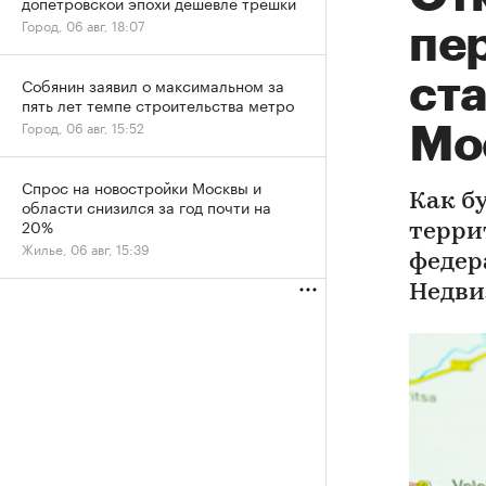
допетровской эпохи дешевле трешки
Город, 06 авг, 18:07
пе
ста
Собянин заявил о максимальном за
пять лет темпе строительства метро
Город, 06 авг, 15:52
Мо
Спрос на новостройки Москвы и
Как б
области снизился за год почти на
20%
терри
Жилье, 06 авг, 15:39
федер
Недви