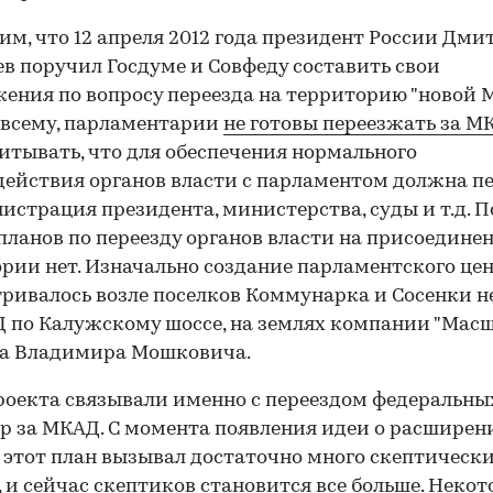
м, что 12 апреля 2012 года президент России Дми
в поручил Госдуме и Совфеду составить свои
ения по вопросу переезда на территорию "новой М
 всему, парламентарии
не готовы переезжать за М
итывать, что для обеспечения нормального
ействия органов власти с парламентом должна п
истрация президента, министерства, суды и т.д. П
планов по переезду органов власти на присоедине
рии нет. Изначально создание парламентского це
ривалось возле поселков Коммунарка и Сосенки н
 по Калужскому шоссе, на землях компании "Масш
ра Владимира Мошковича.
роекта связывали именно с переездом федеральны
р за МКАД. С момента появления идеи о расширен
этот план вызывал достаточно много скептическ
 и сейчас скептиков становится все больше. Неко