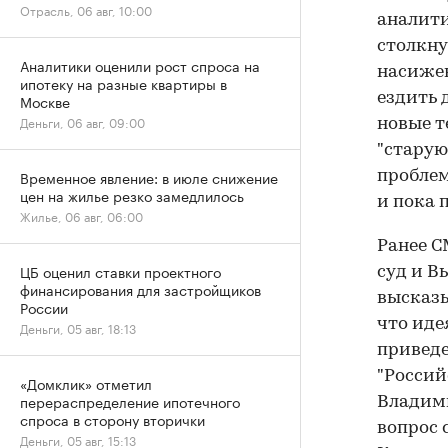
Отрасль, 06 авг, 10:00
аналити
столкну
Аналитики оценили рост спроса на
насижен
ипотеку на разные квартиры в
ездить 
Москве
Деньги, 06 авг, 09:00
новые т
"старую
Временное явление: в июле снижение
проблем
цен на жилье резко замедлилось
и пока 
Жилье, 06 авг, 06:00
Ранее С
ЦБ оценил ставки проектного
суд и В
финансирования для застройщиков
высказы
России
что иде
Деньги, 05 авг, 18:13
приведе
"Россий
«Домклик» отметил
перераспределение ипотечного
Владими
спроса в сторону вторички
вопрос 
Деньги, 05 авг, 15:13