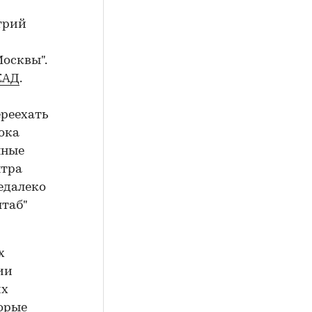
трий
осквы".
КАД
.
ереехать
ока
нные
нтра
едалеко
таб"
х
ии
их
торые