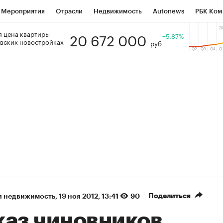
Мероприятия
Отрасли
Недвижимость
Autonews
РБК Ком
20 672 000
 цена квартиры
 РБК
РБК Образование
РБК Курсы
РБК Life
+5.87%
Тренды
Виз
вских новостройках
руб
ь
Крипто
РБК Бизнес-среда
Дискуссионный клуб
Исследо
зета
Спецпроекты СПб
Конференции СПб
Спецпроекты
кономика
Бизнес
Технологии и медиа
Финансы
Рынок на
(+87,41%)
(+30,19%)
5 450
АФК «Система» ₽12
Купить
К
 ПСБ к 29.07.27
прогноз БКС к 15.07.27
Поделиться
я недвижимость
⁠,
19 ноя 2012, 13:41
90
каз чиновников