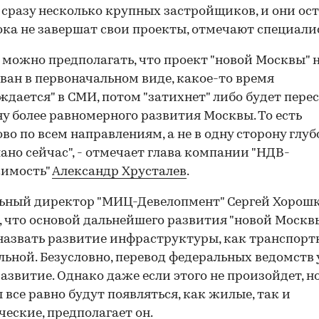
сразу несколько крупных застройщиков, и они ос
пока не завершат свои проекты, отмечают специали
 можно предполагать, что проект "новой Москвы" н
ван в первоначальном виде, какое-то время
ждается" в СМИ, потом "затихнет" либо будет пере
ну более равномерного развития Москвы. То есть
во по всем направлениям, а не в одну сторону глуб
лано сейчас", - отмечает глава компании "НДВ-
имость"
Александр Хрусталев
.
ьный директор "МИЦ-Девелопмент" Сергей Хорош
, что основой дальнейшего развития "новой Москв
азвать развитие инфраструктуры, как транспортн
льной. Безусловно, перевод федеральных ведомств
развитие. Однако даже если этого не произойдет, н
 все равно будут появляться, как жилые, так и
еские, предполагает он.