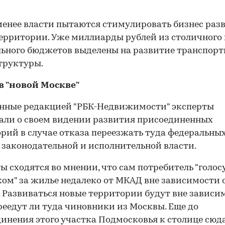
менее власти пытаются стимулировать бизнес раз
ерритории. Уже миллиарды рублей из столичного
00:00
/
00:00
ьного бюджетов выделены на развитие транспор
труктуры.
в "новой Москве"
нные редакцией "РБК-Недвижимости" эксперты
али о своем видении развития присоединенных
рий в случае отказа переезжать туда федеральны
 законодательной и исполнительной власти.
ы сходятся во мнении, что сам потребитель "голос
ом" за жилье недалеко от МКАД вне зависимости о
. Развиваться новые территории будут вне зависи
ереедут ли туда чиновники из Москвы. Еще до
инения этого участка Подмосковья к столице сюд