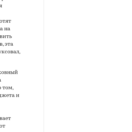
я
хотят
а на
авить
, эта
уксовал,
рховный
а
 том,
джета и
вает
от