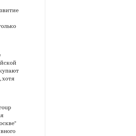
азвитие
только
е
ийской
окупают
, хотя
roup
ия
оскве"
ивного