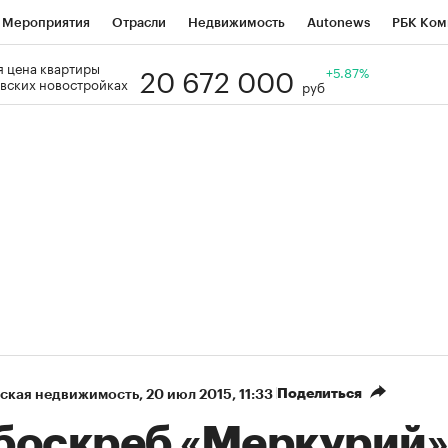
Мероприятия
Отрасли
Недвижимость
Autonews
РБК Ком
20 672 000
 цена квартиры
Образование
РБК Курсы
РБК Life
Тренды
+5.87%
Визионеры
Н
вских новостройках
руб
Дискуссионный клуб
Исследования
Кредитные рейтинги
Фр
Спецпроекты
Проверка контрагентов
Политика
Экономи
к наличной валюты
Поделиться
ская недвижимость
⁠,
20 июл 2015, 11:33
боскреб «Меркурий»