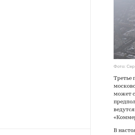
Фото: Сер
Третье 
московс
может с
предпол
ведутся
«Коммер
В насто