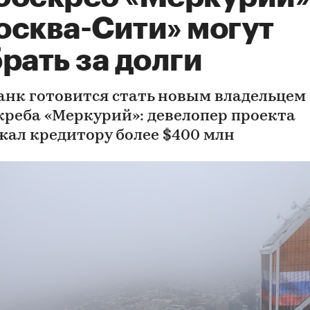
осква-Сити» могут
рать за долги
анк готовится стать новым владельцем
креба «Меркурий»: девелопер проекта
жал кредитору более $400 млн