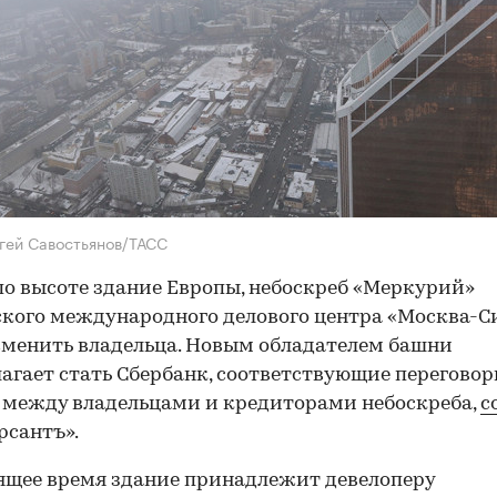
гей Савостьянов/ТАСС
по высоте здание Европы, небоскреб «Меркурий»
кого международного делового центра «Москва-Си
менить владельца. Новым обладателем башни
агает стать Сбербанк, соответствующие перегово
 между владельцами и кредиторами небоскреба,
с
сантъ».
ящее время здание принадлежит девелоперу