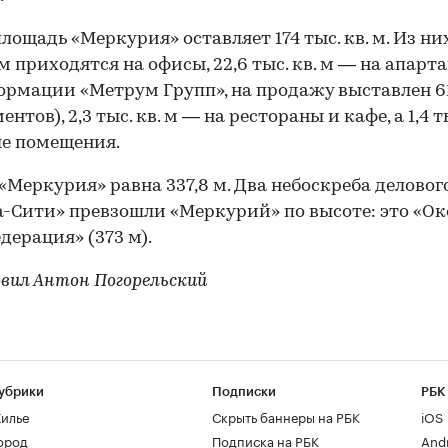
лощадь «Меркурия» оставляет 174 тыс. кв. м. Из них
. м приходятся на офисы, 22,6 тыс. кв. м — на апар
ормации «Метрум Групп», на продажу выставлен 
нтов), 2,3 тыс. кв. м — на рестораны и кафе, а 1,4 т
е помещения.
«Меркурия» равна 337,8 м. Два небоскреба деловог
-Сити» превзошли «Меркурий» по высоте: это «Ок
едерация» (373 м).
вил Антон Погорельский
убрики
Подписки
РБК
илье
Скрыть баннеры на РБК
iOS
ород
Подписка на РБК
And