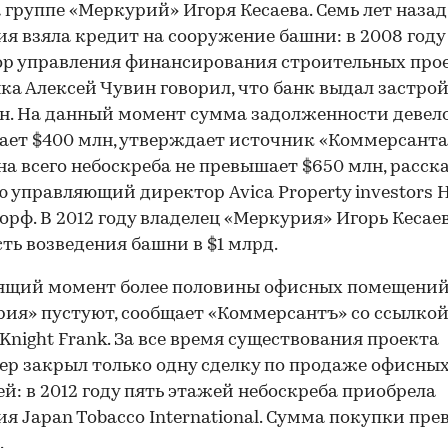
 группе «Меркурий» Игоря Кесаева. Семь лет назад
я взяла кредит на сооружение башни: в 2008 году
р управления финансирования строительных про
ка Алексей Чувин говорил, что банк выдал застро
н. На данный момент сумма задолженности девел
ет $400 млн, утверждает источник «Коммерсанта
на всего небоскреба не превышает $650 млн, расск
 управляющий директор Avica Property investors 
рф. В 2012 году владелец «Меркурия» Игорь Кесае
ть возведения башни в $1 млрд.
оящий момент более половины офисных помещени
ия» пустуют, сообщает «Коммерсантъ» со ссылкой
Knight Frank. За все время существования проекта
ер закрыл только одну сделку по продаже офисны
й: в 2012 году пять этажей небоскреба приобрела
я Japan Tobacco International. Сумма покупки пр
.