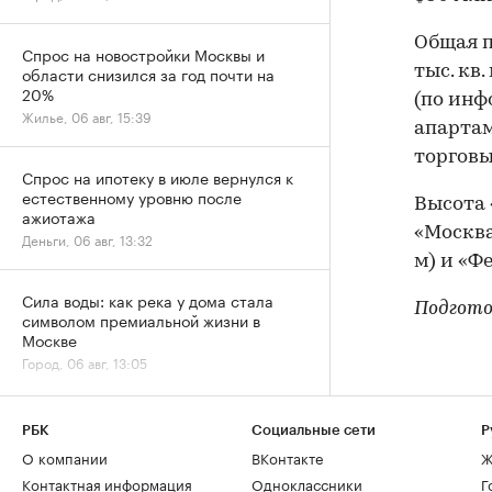
Общая п
Спрос на новостройки Москвы и
тыс. кв
области снизился за год почти на
20%
(по инф
Жилье, 06 авг, 15:39
апартаме
торговы
Спрос на ипотеку в июле вернулся к
естественному уровню после
Высота 
ажиотажа
«Москва
Деньги, 06 авг, 13:32
м) и «Ф
Сила воды: как река у дома стала
Подгото
символом премиальной жизни в
Москве
Город, 06 авг, 13:05
За 9 лет в Москве в кадастр внесли
РБК
Социальные сети
Р
более 500 новостроек по реновации
О компании
ВКонтакте
Ж
Город, 06 авг, 12:25
Контактная информация
Одноклассники
Г