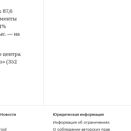
 87,6
таменты
61%
ыс. — на
о центра
о» (352
 Новости
Юридическая информация
Информация об ограничениях
roid
О соблюдении авторских прав