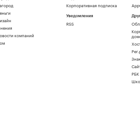
агород
Корпоративная подписка
AppG
еньги
Уведомления
Дру
изайн
RSS
Обл
нения
Кор
овости компаний
дом
ом
Хос
Рег
Зна
Сайт
РБК
Шко