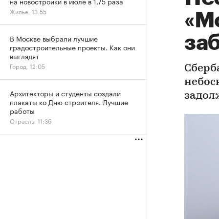
на новостройки в июле в 1,75 раза
Жилье, 13:55
«М
заб
В Москве выбрали лучшие
градостроительные проекты. Как они
выглядят
Город, 12:05
Сберб
небос
Архитекторы и студенты создали
задол
плакаты ко Дню строителя. Лучшие
работы
Отрасль, 11:36