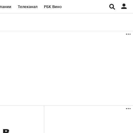
пании
Телеканал
РБК Вино
ациональные проекты
Город
аншизы
Газета
ка
Бизнес
 в