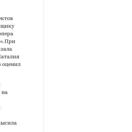
ектов
йщику
опера
». При
азала
Наталия
в оценил
й
 на
х
евысила