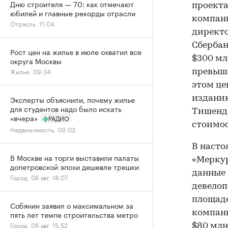
Дню строителя — 70: как отмечают
проекта
юбилей и главные рекорды отрасли
компани
Отрасль, 11:04
директо
Сбербан
Рост цен на жилье в июле охватил все
$300 мл
округа Москвы
Жилье, 09:34
превыша
этом це
изданию
Эксперты объяснили, почему жилье
для студентов надо было искать
Тишендо
«вчера»
РАДИО
стоимос
Недвижимость, 09:03
В наст
В Москве на торги выставили палаты
«Меркур
допетровской эпохи дешевле трешки
данные 
Город, 06 авг, 18:07
девелоп
площаде
Собянин заявил о максимальном за
компани
пять лет темпе строительства метро
Город, 06 авг, 15:52
$80 млн