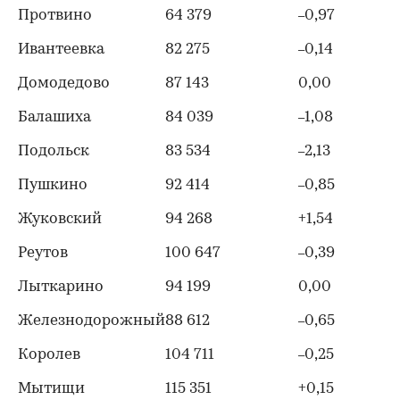
Протвино
64 379
0,97
–
Ивантеевка
82 275
0,14
–
Домодедово
87 143
0,00
Балашиха
84 039
1,08
–
Подольск
83 534
2,13
–
Пушкино
92 414
0,85
–
Жуковский
94 268
+1,54
Реутов
100 647
0,39
–
Лыткарино
94 199
0,00
Железнодорожный
88 612
0,65
–
Королев
104 711
0,25
–
Мытищи
115 351
+0,15