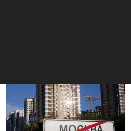
дальнем Подмосковье
Несмотря на небольшой рост цен на
вторичном рынке жилья в Московской
области, зафиксированный в августе,
риелторы не ждут дальнейшего
оживления в сегменте. В основном
прогнозы пессимистичные