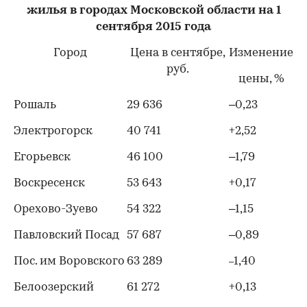
жилья в городах Московской области на 1
сентября 2015 года
Город
Цена в сентябре,
Изменение
руб.
цены, %
Рошаль
29 636
–0,23
Электрогорск
40 741
+2,52
Егорьевск
46 100
–1,79
Воскресенск
53 643
+0,17
Орехово-Зуево
54 322
–1,15
Павловский Посад
57 687
–0,89
Пос. им Воровского
63 289
1,40
–
Белоозерский
61 272
+0,13