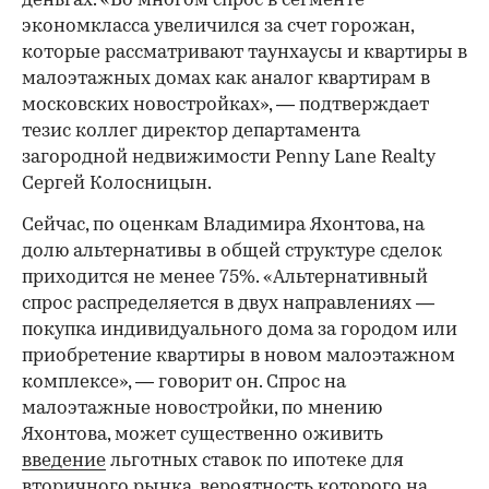
деньгах. «Во многом спрос в сегменте
экономкласса увеличился за счет горожан,
которые рассматривают таунхаусы и квартиры в
малоэтажных домах как аналог квартирам в
московских новостройках», — подтверждает
тезис коллег директор департамента
загородной недвижимости Penny Lane Realty
Сергей Колосницын.
Сейчас, по оценкам Владимира Яхонтова, на
долю альтернативы в общей структуре сделок
приходится не менее 75%. «Альтернативный
спрос распределяется в двух направлениях —
покупка индивидуального дома за городом или
приобретение квартиры в новом малоэтажном
комплексе», — говорит он. Спрос на
малоэтажные новостройки, по мнению
Яхонтова, может существенно оживить
введение
льготных ставок по ипотеке для
вторичного рынка, вероятность которого на