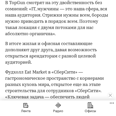
В TopGun смотрят на эту двойственность без
сомнений: «IT, мужчины — это наша сфера, вся
наша аудитория. Стрижки нужны всем, бороды
нужно приводить в порядок всем. Поэтому
такая локация с двумя потоками для нас
абсолютно органична».
В итоге жилая и офисная составляющие
дополняют друг друга, давая возможность
открыться арендаторам с разной целевой
аудиторией.
Фудхолл Eat Market в «СберСити» —
гастрономическое пространство с корнерами
разных кухонь мира, открытое еще на этапе
строительства для сотрудников «СберСити».
«Ключевая задача — обеспечить людей
свежеприготовленной едой из-под ножа, в
отличие от распространенной практики
Лента
Радио
Офисы
разогрева готовых блюд в бизнес-центрах», —