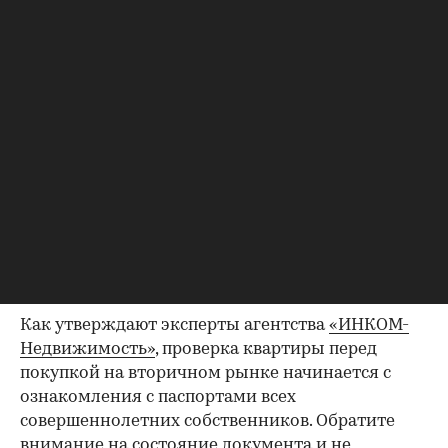
Фото: «ИНКОМ-Недвижимость»
Но для того, чтобы эти ожидания оправдались,
необходима проверка юридической чистоты
квартиры. Для ее проведения существует
определенный чек-лист; давайте остановимся
на его основных пунктах. Итак, какие
документы следует попросить у продавца?
Паспорта владельцев квартиры
Как утверждают эксперты агентства
«ИНКОМ-
Недвижимость»
, проверка квартиры перед
покупкой на вторичном рынке начинается с
ознакомления с паспортами всех
совершеннолетних собственников. Обратите
внимание на состояние документа и не