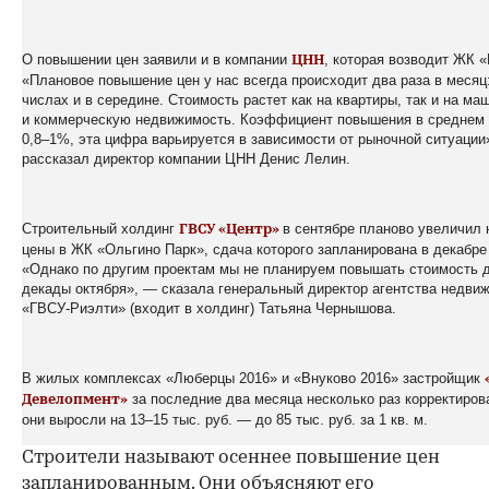
О повышении цен заявили и в компании
, которая возводит ЖК 
ЦНН
«Плановое повышение цен у нас всегда происходит два раза в месяц
числах и в середине. Стоимость растет как на квартиры, так и на ма
и коммерческую недвижимость. Коэффициент повышения в среднем 
0,8–1%, эта цифра варьируется в зависимости от рыночной ситуации
рассказал директор компании ЦНН Денис Лелин.
Строительный холдинг
в сентябре планово увеличил
ГВСУ «Центр»
цены в ЖК «Ольгино Парк», сдача которого запланирована в декабре 
«Однако по другим проектам мы не планируем повышать стоимость 
декады октября», — сказала генеральный директор агентства недви
«ГВСУ-Риэлти» (входит в холдинг) Татьяна Чернышова.
В жилых комплексах «Люберцы 2016» и «Внуково 2016» застройщик
за последние два месяца несколько раз корректиров
Девелопмент»
они выросли на 13–15 тыс. руб. — до 85 тыс. руб. за 1 кв. м.
Строители называют осеннее повышение цен
запланированным. Они объясняют его