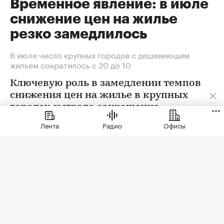
Временное явление: в июле
снижение цен на жилье
резко замедлилось
В июле число крупных городов с дешевеющим
жильем сократилось с 20 до 10
Ключевую роль в замедлении темпов
снижения цен на жилье в крупных
городах сыграло сокращение
предложения. В условиях
Лента
Радио
Офисы
сохраняющейся неопределенности
собственники отложили сделки. Еще
одна причина тренда — оживление
спроса