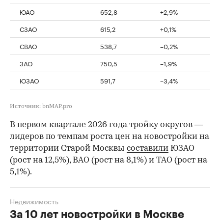
ЮАО
652,8
+2,9%
СЗАО
615,2
+0,1%
СВАО
538,7
–0,2%
ЗАО
750,5
–1,9%
ЮЗАО
591,7
–3,4%
Источник: bnMAP.pro
В первом квартале 2026 года тройку округов —
лидеров по темпам роста цен на новостройки на
территории Старой Москвы
составили
ЮЗАО
(рост на 12,5%), ВАО (рост на 8,1%) и ТАО (рост на
5,1%).
Недвижимость
За 10 лет новостройки в Москве