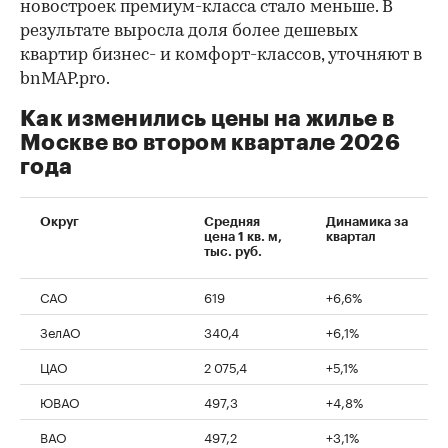
новостроек премиум-класса стало меньше. В
результате выросла доля более дешевых
квартир бизнес- и комфорт-классов, уточняют в
bnMAP.pro.
Как изменились цены на жилье в
Москве во втором квартале 2026
года
Округ
Средняя
Динамика за
цена 1 кв. м,
квартал
тыс. руб.
САО
619
+6,6%
ЗелАО
340,4
+6,1%
ЦАО
2 075,4
+5,1%
ЮВАО
497,3
+4,8%
ВАО
497,2
+3,1%