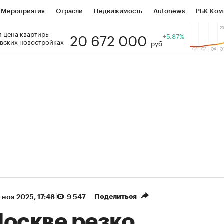
Мероприятия
Отрасли
Недвижимость
Autonews
РБК Ком
20 672 000
 цена квартиры
 РБК
РБК Образование
РБК Курсы
РБК Life
+5.87%
Тренды
Виз
вских новостройках
руб
ь
Крипто
РБК Бизнес-среда
Дискуссионный клуб
Исследо
зета
Спецпроекты СПб
Конференции СПб
Спецпроекты
кономика
Бизнес
Технологии и медиа
Финансы
Рынок на
(+90,53%)
(+35%)
on ₽5 450
АФК «Система» ₽12
Купить
огноз ПСБ к 29.07.27
прогноз БКС к 15.07.27
Поделиться
 ноя 2025, 17:48
9 547
Москве резко