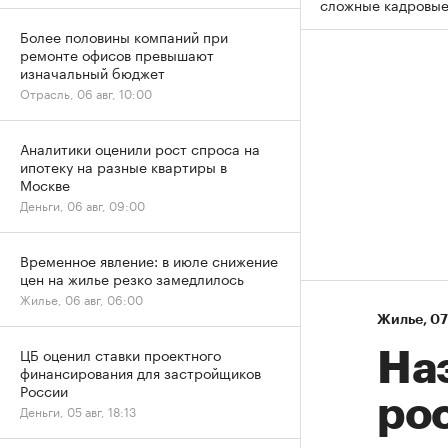
сложные кадровы
Более половины компаний при
ремонте офисов превышают
изначальный бюджет
Отрасль, 06 авг, 10:00
Аналитики оценили рост спроса на
ипотеку на разные квартиры в
Москве
Деньги, 06 авг, 09:00
Временное явление: в июле снижение
цен на жилье резко замедлилось
Жилье, 06 авг, 06:00
Жилье
⁠,
07
ЦБ оценил ставки проектного
На
финансирования для застройщиков
России
рос
Деньги, 05 авг, 18:13