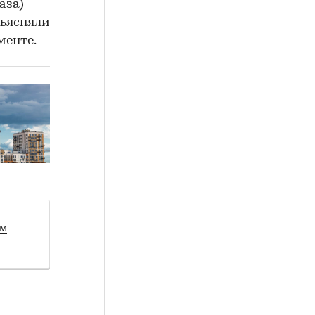
раза)
ъясняли
менте.
ом