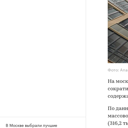
Фото: Ana
На моск
сократи
содержа
По данн
массово
(316,2 т
В Москве выбрали лучшие