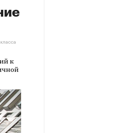
ние
-класса
ий к
ичной