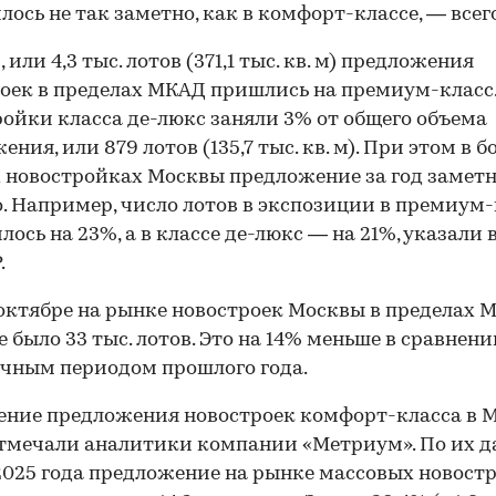
лось не так заметно, как в комфорт-классе, — всег
 или 4,3 тыс. лотов (371,1 тыс. кв. м) предложения
оек в пределах МКАД пришлись на премиум-класс
ойки класса де-люкс заняли 3% от общего объема
ния, или 879 лотов (135,7 тыс. кв. м). При этом в б
 новостройках Москвы предложение за год замет
. Например, число лотов в экспозиции в премиум-
лось на 23%, а в классе де-люкс — на 21%, указали 
00:00
/
00:00
.
 октябре на рынке новостроек Москвы в пределах 
 было 33 тыс. лотов. Это на 14% меньше в сравнени
чным периодом прошлого года.
ние предложения новостроек комфорт-класса в 
тмечали аналитики компании «Метриум». По их д
2025 года предложение на рынке массовых новост