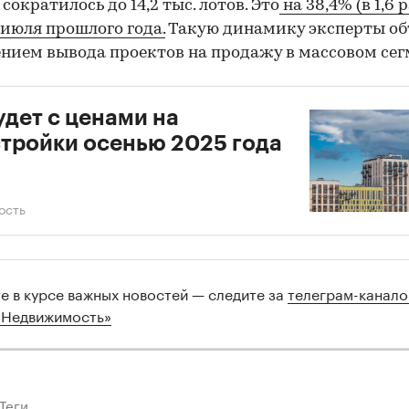
сократилось до 14,2 тыс. лотов. Это
на 38,4% (в 1,6 
июля прошлого года.
Такую динамику эксперты об
нием вывода проектов на продажу в массовом сег
удет с ценами на
тройки осенью 2025 года
ость
те в курсе важных новостей — следите за
телеграм-канал
 Недвижимость»
Теги