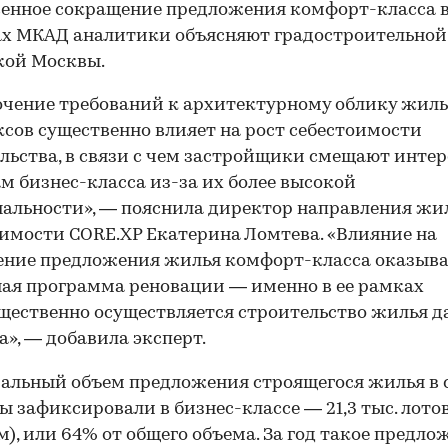
енное сокращение предложения комфорт-класса 
ах МКАД аналитики объясняют градостроительной
кой Москвы.
чение требований к архитектурному облику жил
сов существенно влияет на рост себестоимости
льства, в связи с чем застройщики смещают интер
м бизнес-класса из-за их более высокой
льности», — пояснила директор направления жи
мости CORE.XP Екатерина Ломтева. «Влияние на
ние предложения жилья комфорт-класса оказыва
ая программа реновации — именно в ее рамках
ественно осуществляется строительство жилья д
а», — добавила эксперт.
льный объем предложения строящегося жилья в 
ы зафиксировали в бизнес-классе — 21,3 тыс. лотов 
 м), или 64% от общего объема. За год такое предло