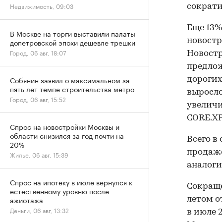
Недвижимость, 09:03
сократи
Еще 13%,
В Москве на торги выставили палаты
новостр
допетровской эпохи дешевле трешки
Город, 06 авг, 18:07
Новостр
предложе
Собянин заявил о максимальном за
дорогих
пять лет темпе строительства метро
выросло
Город, 06 авг, 15:52
увеличи
CORE.XP
Спрос на новостройки Москвы и
области снизился за год почти на
Всего в
20%
продаже
Жилье, 06 авг, 15:39
аналоги
Спрос на ипотеку в июле вернулся к
Сокраще
естественному уровню после
ажиотажа
летом о
Деньги, 06 авг, 13:32
в июле 