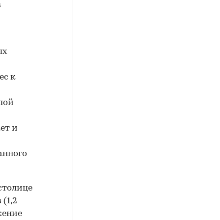
в
ых
ес к
лой
ет и
анного
столице
(1,2
жение