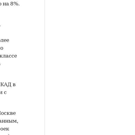
о на 8%.
.
олее
но
классе
в
МКАД в
и с
Москве
анным,
роек