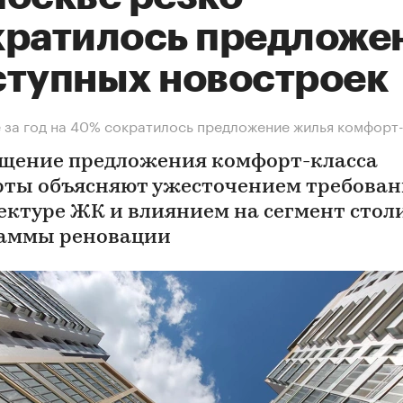
кратилось предложе
ступных новостроек
 за год на 40% сократилось предложение жилья комфорт
щение предложения комфорт-класса
рты объясняют ужесточением требован
ектуре ЖК и влиянием на сегмент стол
аммы реновации