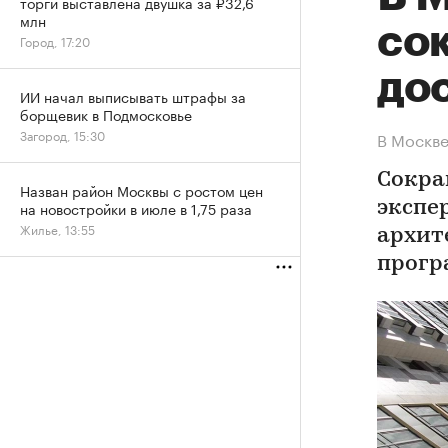
торги выставлена двушка за ₽32,6
млн
со
Город, 17:20
до
ИИ начал выписывать штрафы за
борщевик в Подмосковье
Загород, 15:30
В Москве
Сокра
Назван район Москвы с ростом цен
на новостройки в июле в 1,75 раза
экспе
Жилье, 13:55
архит
прогр