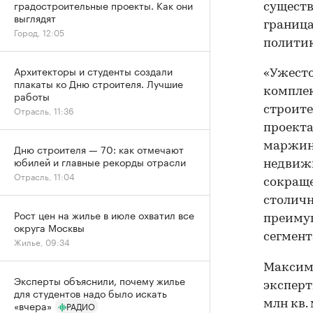
градостроительные проекты. Как они
существ
выглядят
границ
Город, 12:05
полити
Архитекторы и студенты создали
«Ужесто
плакаты ко Дню строителя. Лучшие
комплек
работы
строите
Отрасль, 11:36
проекта
маржина
Дню строителя — 70: как отмечают
юбилей и главные рекорды отрасли
недвижи
Отрасль, 11:04
сокраще
столичн
Рост цен на жилье в июле охватил все
преимущ
округа Москвы
сегмент
Жилье, 09:34
Максима
Эксперты объяснили, почему жилье
эксперт
для студентов надо было искать
млн кв.
«вчера»
РАДИО