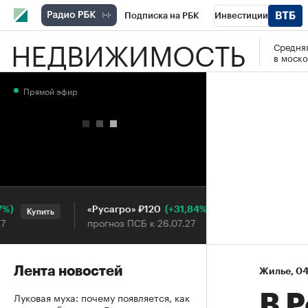
Подписка на РБК
Инвестиции
НЕДВИЖИМОСТЬ
Средняя
РБК Вино
Спорт
Школа управления
в моско
Национальные проекты
Город
Стил
Прямой эфир
Кредитные рейтинги
Франшизы
Га
Проверка контрагентов
Политика
Э
(+31,84%)
«Русагро» ₽120
Ozon ₽5
Купить
Купить
прогноз ПСБ к 26.07.27
прогноз 
Лента новостей
Жилье
⁠,
04
Луковая муха: почему появляется, как
В 