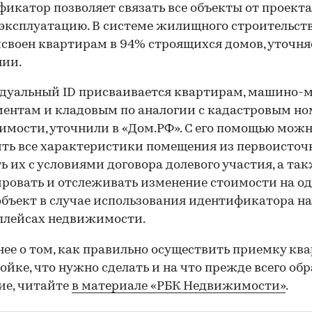
икатор позволяет связать все объекты от проекта
 эксплуатацию. В системе жилищного строительств
своен квартирам в 94% строящихся домов, уточня
нии.
уальный ID присваивается квартирам, машино-м
ентам и кладовым по аналогии с кадастровым н
мости, уточнили в «Дом.РФ». С его помощью мож
ть все характеристики помещения из первоисточ
ь их с условиями договора долевого участия, а та
ровать и отслеживать изменение стоимости на од
объект в случае использования идентификатора на
плейсах недвижимости.
ее о том, как правильно осуществить приемку кв
ойке, что нужно сделать и на что прежде всего об
ие, читайте
в материале «РБК Недвижимости»
.