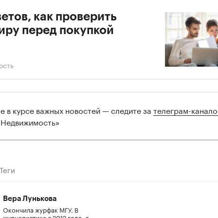
ветов, как проверить
иру перед покупкой
ость
00:00
/
00:00
те в курсе важных новостей — следите за
телеграм-канал
 Недвижимость»
Теги
Вера Лунькова
Окончила журфак МГУ. В
журналистике с 2012 года, с