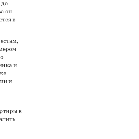
 до
а он
ется в
естам,
омером
но
ника и
кже
ин и
артиры в
ратить