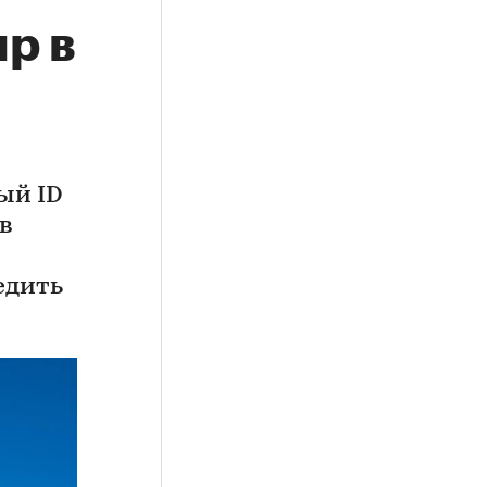
р в
ый ID
в
едить