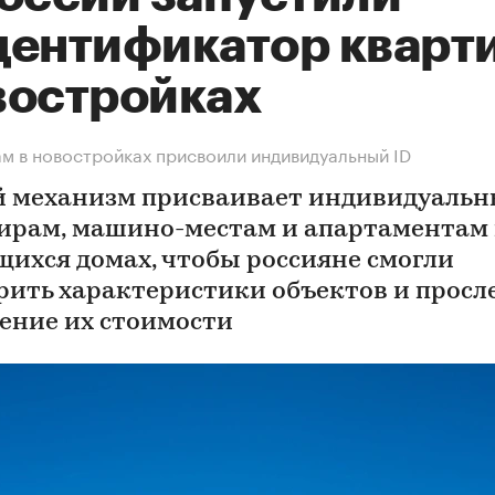
дентификатор кварти
востройках
м в новостройках присвоили индивидуальный ID
 механизм присваивает индивидуальн
ирам, машино-местам и апартаментам 
щихся домах, чтобы россияне смогли
рить характеристики объектов и просл
ение их стоимости