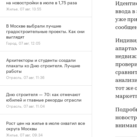
на новостройки в июле в 1,75 раза
Идентиф
Жилье, 07 авг, 13:55
ввода в
уже при
В Москве выбрали лучшие
сообще
градостроительные проекты. Как они
выглядят
Индивид
Город, 07 авг, 12:05
апартам
недвижи
Архитекторы и студенты создали
провери
плакаты ко Дню строителя. Лучшие
работы
сравнит
Отрасль, 07 авг, 11:36
анализи
тот же 
Дню строителя — 70: как отмечают
маркет
юбилей и главные рекорды отрасли
Отрасль, 07 авг, 11:04
Подробн
новостр
Рост цен на жилье в июле охватил все
вниман
округа Москвы
Жилье, 07 авг, 09:34