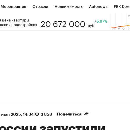
Мероприятия
Отрасли
Недвижимость
Autonews
РБК Ком
20 672 000
 цена квартиры
 РБК
РБК Образование
РБК Курсы
РБК Life
+5.87%
Тренды
Виз
вских новостройках
руб
ь
Крипто
РБК Бизнес-среда
Дискуссионный клуб
Исследо
зета
Спецпроекты СПб
Конференции СПб
Спецпроекты
кономика
Бизнес
Технологии и медиа
Финансы
Рынок на
(+89,07%)
(+33,73%)
 450
АФК «Система» ₽12
Купить
К
ПСБ к 29.07.27
прогноз БКС к 15.07.27
Поделиться
 июн 2025, 14:34
3 858
России запустили