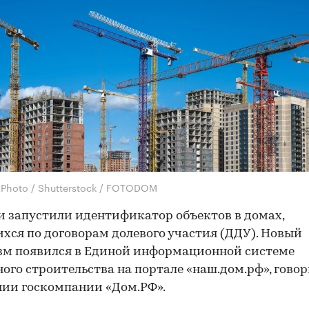
.Photo / Shutterstock / FOTODOM
и запустили идентификатор объектов в домах,
хся по договорам долевого участия (ДДУ). Новый
зм появился в Единой информационной системе
го строительства на портале «наш.дом.рф», говор
ии госкомпании «Дом.РФ».