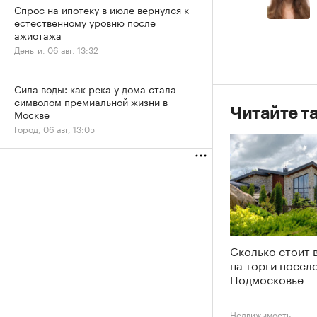
Спрос на ипотеку в июле вернулся к
естественному уровню после
ажиотажа
Деньги, 06 авг, 13:32
Сила воды: как река у дома стала
символом премиальной жизни в
Читайте т
Москве
Город, 06 авг, 13:05
Сколько стоит 
на торги посело
Подмосковье
Недвижимость