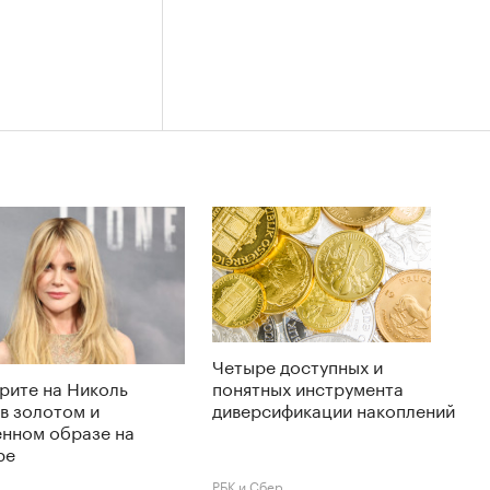
Четыре доступных и
рите на Николь
понятных инструмента
в золотом и
диверсификации накоплений
енном образе на
ре
РБК и Сбер