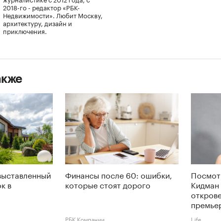
2018-го - редактор «РБК-
Недвижимости». Любит Москву,
архитектуру, дизайн и
приключения.
акже
выставленный
Финансы после 60: ошибки,
Посмот
к в
которые стоят дорого
Кидман 
откров
премье
РБК Компании
Life