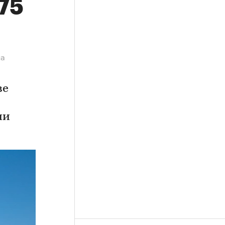
,75
на
ве
ии