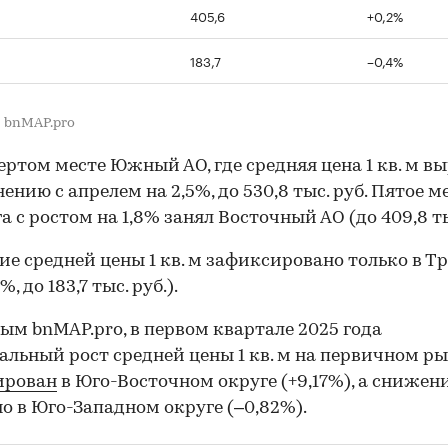
405,6
+0,2%
183,7
–0,4%
 bnMAP.pro
ертом месте Южный АО, где средняя цена 1 кв. м в
нению с апрелем на 2,5%, до 530,8 тыс. руб. Пятое м
а с ростом на 1,8% занял Восточный АО (до 409,8 тыс
е средней цены 1 кв. м зафиксировано только в 
%, до 183,7 тыс. руб.).
ым bnMAP.pro, в первом квартале 2025 года
льный рост средней цены 1 кв. м на первичном р
ирован
в Юго-Восточном округе (+9,17%), а снижен
о в Юго-Западном округе (–0,82%).