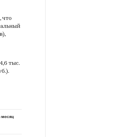
 что
мальный
),
4,6 тыс.
б.).
а месяц