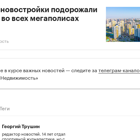
 новостройки подорожали
 во всех мегаполисах
ость
те в курсе важных новостей — следите за
телеграм-канал
 Недвижимость»
Теги
Георгий Трушин
редактор новостей. 14 лет отдал
спортивной журналистике, но с