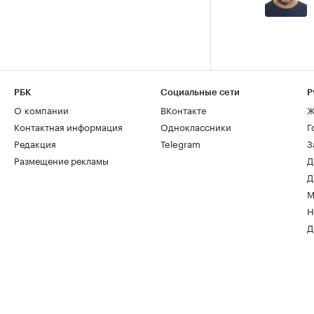
РБК
Социальные сети
Р
О компании
ВКонтакте
Ж
Контактная информация
Одноклассники
Г
Редакция
Telegram
З
Размещение рекламы
Д
Д
М
Н
Д