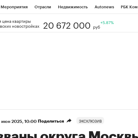
Мероприятия
Отрасли
Недвижимость
Autonews
РБК Ком
20 672 000
 цена квартиры
Образование
РБК Курсы
РБК Life
Тренды
+5.87%
Визионеры
Н
вских новостройках
руб
Дискуссионный клуб
Исследования
Кредитные рейтинги
Фр
Спецпроекты
Проверка контрагентов
Политика
Экономи
к наличной валюты
ЭКСКЛЮЗИВ
Поделиться
 июн 2025, 10:00
званы округа Москв