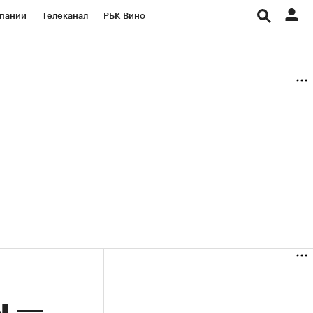
пании
Телеканал
РБК Вино
ациональные проекты
Город
аншизы
Газета
ка
Бизнес
ы —