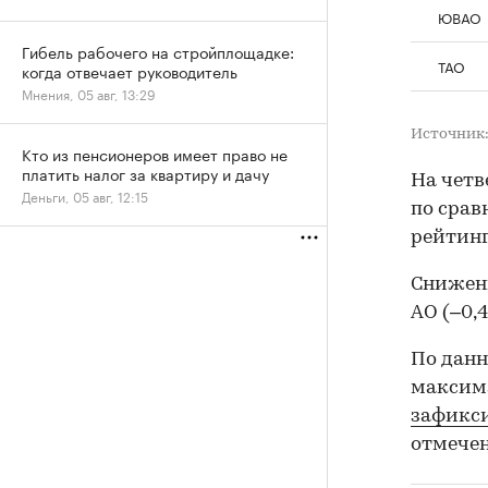
ЮВАО
Гибель рабочего на стройплощадке:
ТАО
когда отвечает руководитель
Мнения, 05 авг, 13:29
Источник:
Кто из пенсионеров имеет право не
платить налог за квартиру и дачу
На четв
Деньги, 05 авг, 12:15
по срав
рейтинг
Снижени
АО (–0,4
По данн
максима
зафикс
отмечен