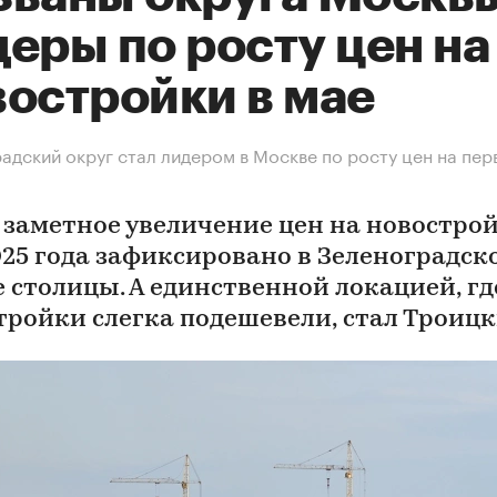
еры по росту цен на
востройки в мае
адский округ стал лидером в Москве по росту цен на пе
 заметное увеличение цен на новострой
025 года зафиксировано в Зеленоградск
е столицы. А единственной локацией, гд
тройки слегка подешевели, стал Троиц