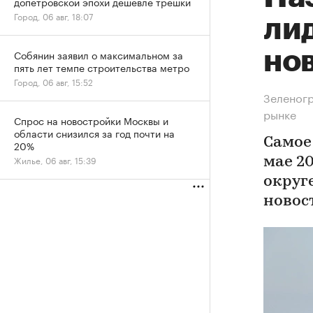
допетровской эпохи дешевле трешки
Город, 06 авг, 18:07
лид
но
Собянин заявил о максимальном за
пять лет темпе строительства метро
Город, 06 авг, 15:52
Зеленогр
рынке
Спрос на новостройки Москвы и
области снизился за год почти на
Самое
20%
Жилье, 06 авг, 15:39
мае 2
округ
новос