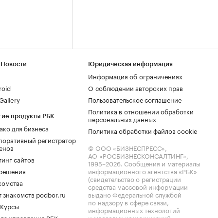
 Новости
Юридическая информация
Информация об ограничениях
roid
О соблюдении авторских прав
allery
Пользовательское соглашение
Политика в отношении обработки
гие продукты РБК
персональных данных
ако для бизнеса
Политика обработки файлов cookie
поративный регистратор
енов
© ООО «БИЗНЕСПРЕСС»,
АО «РОСБИЗНЕСКОНСАЛТИНГ»,
тинг сайтов
1995–2026
. Сообщения и материалы
.решения
информационного агентства «РБК»
(свидетельство о регистрации
комства
средства массовой информации
 знакомств podbor.ru
выдано Федеральной службой
по надзору в сфере связи,
 Курсы
информационных технологий
ла управления РБК
и массовых коммуникаций