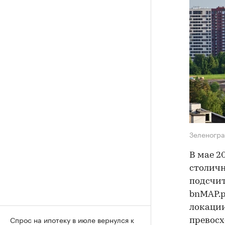
Зеленогр
В мае 2
столичн
подсчи
bnMAP.p
локации
Спрос на ипотеку в июле вернулся к
превосх