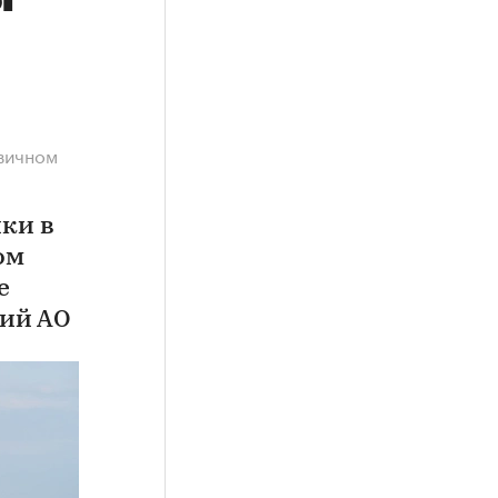
рвичном
ки в
ом
е
кий АО