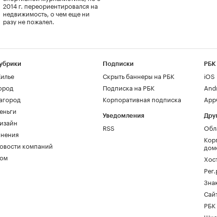
2014 г. переориентировался на
недвижимость, о чем еще ни
разу не пожалел.
убрики
Подписки
РБК
илье
Скрыть баннеры на РБК
iOS
ород
Подписка на РБК
And
агород
Корпоративная подписка
AppG
еньги
Уведомления
Дру
изайн
RSS
Обл
нения
Кор
овости компаний
дом
ом
Хос
Рег
Зна
Сайт
РБК
Шко