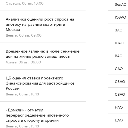
Отрасль, 06 авг, 10:00
ЗелАО
ЮЗАО
Аналитики оценили рост спроса на
ипотеку на разные квартиры в
Москве
ЗАО
Деньги, 06 авг, 09:00
ЮАО
Временное явление: в июле снижение
ВАО
цен на жилье резко замедлилось
Жилье, 06 авг, 06:00
САО
ЦБ оценил ставки проектного
СЗАО
финансирования для застройщиков
России
СВАО
Деньги, 05 авг, 18:13
НАО
«Домклик» отметил
перераспределение ипотечного
ЦАО
спроса в сторону вторички
Деньги, 05 авг, 15:13