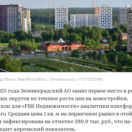
ад
(Фото: BestPhotoPlus / Shutterstock / FOTODOM)
025 года Зеленоградский АО занял первое место в 
ых округов по темпам роста цен на новостройки,
тали для «РБК Недвижимости» аналитики платфо
ro. Средняя цена 1 кв. м на первичном рынке в это
 зафиксирована на отметке 286,9 тыс. руб., что на
одит апрельский показатель.