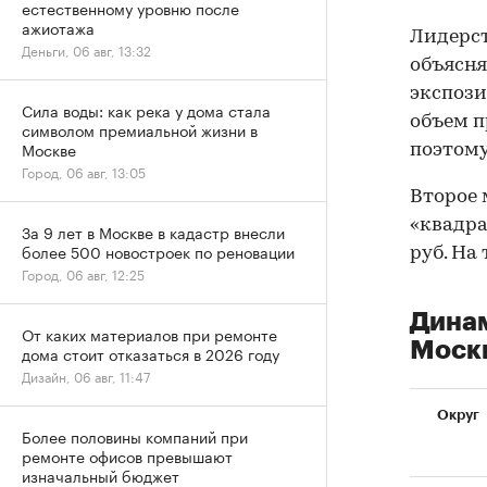
естественному уровню после
ажиотажа
Лидерст
Деньги, 06 авг, 13:32
объясня
экспози
Сила воды: как река у дома стала
объем п
символом премиальной жизни в
Москве
поэтому
Город, 06 авг, 13:05
Второе 
«квадра
За 9 лет в Москве в кадастр внесли
более 500 новостроек по реновации
руб. На 
Город, 06 авг, 12:25
Динам
От каких материалов при ремонте
Москв
дома стоит отказаться в 2026 году
Дизайн, 06 авг, 11:47
Округ
Более половины компаний при
ремонте офисов превышают
изначальный бюджет