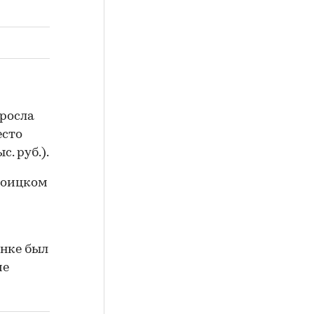
ыросла
есто
. руб.).
Троицком
ынке был
ие