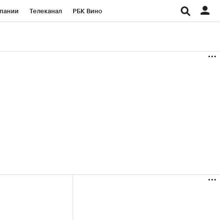
пании
Телеканал
РБК Вино
ациональные проекты
Город
аншизы
Газета
ка
Бизнес