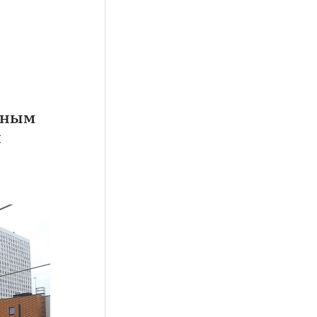
чным
й