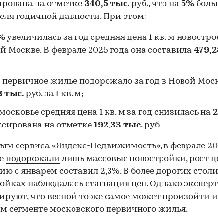
ирована на отметке
340,5 тыс.
руб., что на
5%
боль
еля годичной давности. При этом:
%
увеличилась за год средняя цена 1 кв. м новостро
й Москве. В феврале 2025 года она составила
479,2
%
первичное жилье подорожало за год в Новой Моск
8 тыс.
руб. за 1 кв. м;
московье средняя цена 1 кв. м за год снизилась на
сирована на отметке
192,33 тыс.
руб.
ым сервиса «Яндекс-Недвижимость», в феврале 20
ве
подорожали
лишь массовые новостройки, рост ц
ию с январем составил 2,3%. В более дорогих стол
ойках наблюдалась стагнация цен. Однако экспер
ируют, что весной то же самое может произойти и
м сегменте московского первичного жилья.