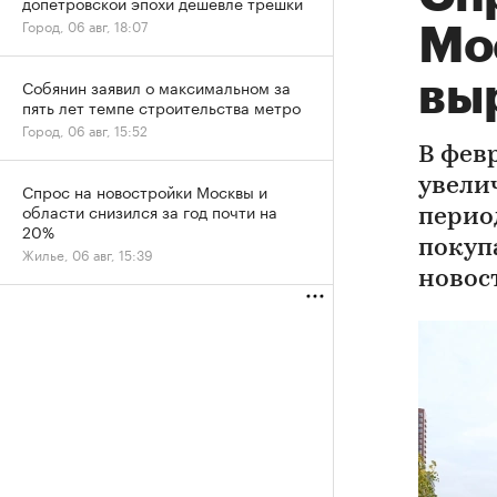
допетровской эпохи дешевле трешки
Город, 06 авг, 18:07
Мо
выр
Собянин заявил о максимальном за
пять лет темпе строительства метро
Город, 06 авг, 15:52
В фев
увели
Спрос на новостройки Москвы и
области снизился за год почти на
перио
20%
покуп
Жилье, 06 авг, 15:39
новос