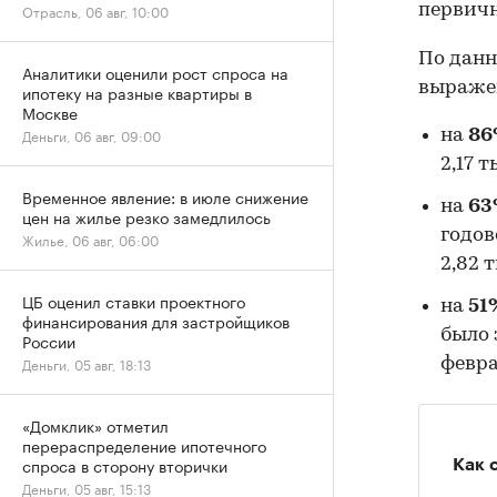
первичн
Отрасль, 06 авг, 10:00
По данн
Аналитики оценили рост спроса на
выраже
ипотеку на разные квартиры в
Москве
Деньги, 06 авг, 09:00
на
86
2,17 
Временное явление: в июле снижение
на
63
цен на жилье резко замедлилось
годов
Жилье, 06 авг, 06:00
2,82 
ЦБ оценил ставки проектного
на
51
финансирования для застройщиков
было 
России
Деньги, 05 авг, 18:13
февра
«Домклик» отметил
перераспределение ипотечного
спроса в сторону вторички
Как 
Деньги, 05 авг, 15:13