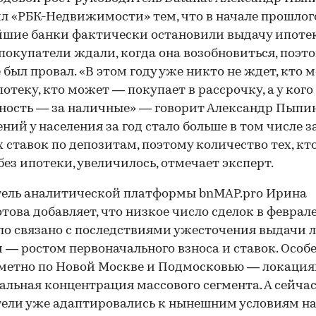
л «РБК-Недвижимости» тем, что в начале прошлог
шие банки фактически остановили выдачу ипоте
покупатели ждали, когда она возобновиться, поэто
 был провал. «В этом году уже никто не ждет, кто
потеку, кто может — покупает в рассрочку, а у кого
ость — за наличные» — говорит Александр Пыпин
ний у населения за год стало больше в том числе з
 ставок по депозитам, поэтому количество тех, кт
без ипотеки, увеличилось, отмечает эксперт.
ель аналитической платформы bnMAP.pro Ирина
това добавляет, что низкое число сделок в феврал
ло связано с последствиями ужесточения выдачи 
 — ростом первоначального взноса и ставок. Особе
метно по Новой Москве и Подмосковью — локациям
льная концентрация массового сегмента. А сейча
ели уже адаптировались к нынешним условиям н