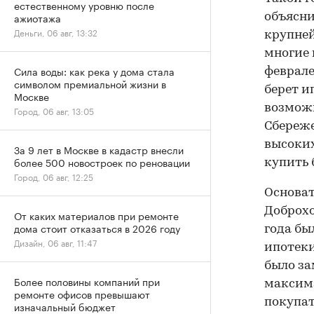
естественному уровню после
ажиотажа
объясни
Деньги, 06 авг, 13:32
крупней
многие 
Сила воды: как река у дома стала
феврале
символом премиальной жизни в
берет и
Москве
возможн
Город, 06 авг, 13:05
Сбереже
высоких
За 9 лет в Москве в кадастр внесли
более 500 новостроек по реновации
купить 
Город, 06 авг, 12:25
Основат
Доброхо
От каких материалов при ремонте
дома стоит отказаться в 2026 году
года бы
Дизайн, 06 авг, 11:47
ипотеки
было за
Более половины компаний при
максима
ремонте офисов превышают
покупат
изначальный бюджет