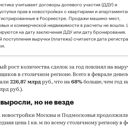
истика учитывает договоры долевого участия (ДДУ) и
уступки прав в новостройках с квартирами и апартамента
гистрированные в Росреестре. Продажи машино-мест,
овых и коммерческой недвижимости в расчеты не вошли.
ируются на дату заключения ДДУ или дату бронирования.
й поступления выручки (платежа) считается дата регистр
ки.
ый рост количества сделок за год повлиял на выру
щиков в столичном регионе. Всего в феврале деве
тали
226,87 млрд
руб., что на
68%
больше, чем год н
млрд руб.).
выросли, но не везде
 новостройки Москвы и Подмосковья продолжили
редняя цена 1 кв. м по всему столичному региону в 