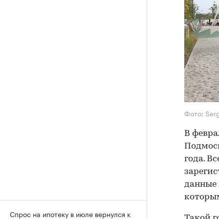
Фото: Ser
В февра
Подмоск
года. В
зарегис
данные 
которым
Спрос на ипотеку в июле вернулся к
Такой г