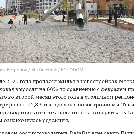
gey Bezgodov / Shutterstock / FOTODOM
ле 2025 года продажи жилья в новостройках Моск
овья выросли на 60% по сравнению с февралем п
сего во второй месяц этого года в столичном регион
трировано 12,86 тыс. сделок с новостройками. Так
приводятся в отчете аналитического сервиса DataFl
 ознакомилась редакция.
одовой рост руководитель Dataflat Александр Пып