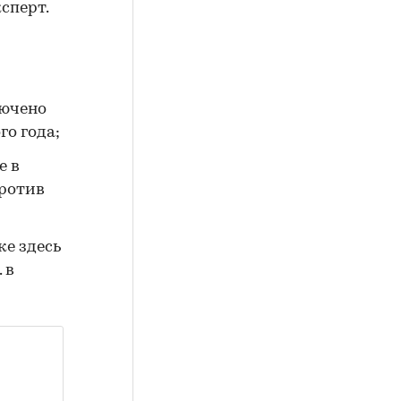
сперт.
лючено
го года;
е в
против
ке здесь
 в