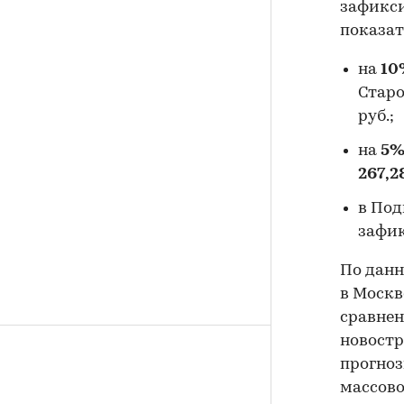
зафикс
показат
на
10
Старо
руб.;
на
5
267,2
в Под
зафик
По данн
в Моск
сравнен
новостр
прогноз
массово