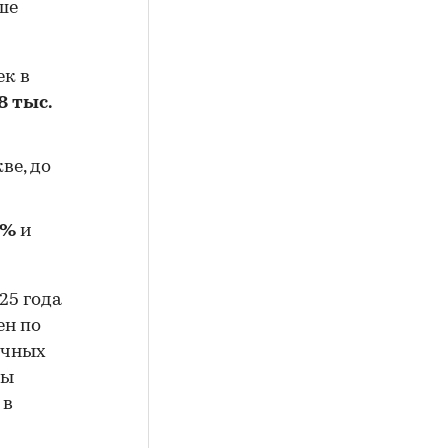
ше
ек в
8 тыс.
ве, до
2%
и
25 года
ен по
ичных
ты
 в