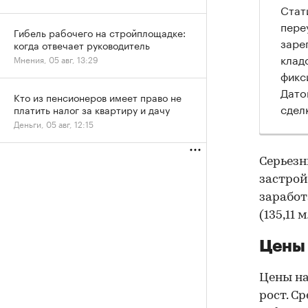
Стат
пере
Гибель рабочего на стройплощадке:
заре
когда отвечает руководитель
клад
Мнения, 05 авг, 13:29
фикс
Дато
Кто из пенсионеров имеет право не
сдел
платить налог за квартиру и дачу
Деньги, 05 авг, 12:15
Серьезн
застрой
зарабо
(135,11 
Цены 
Цены на
рост. С