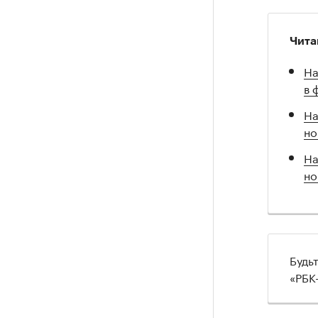
Чита
На
в 
На
но
На
но
Будь
«РБК