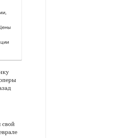
ми,
 Цены
ации
чку
лоперы
азад
 свой
феврале