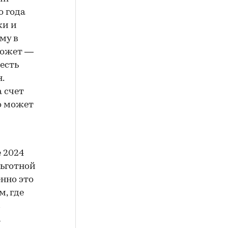
о года
ки и
му в
 может —
 есть
.
а счет
о может
е 2024
льготной
нно это
, где
с
а