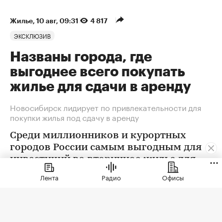
Жилье
⁠,
10 авг, 09:31
4 817
ЭКСКЛЮЗИВ
Названы города, где
выгоднее всего покупать
жилье для сдачи в аренду
Новосибирск лидирует по привлекательности для
покупки жилья под сдачу в аренду
Среди миллионников и курортных
городов России самым выгодным для
инвестиций во вторичное жилье для
последующей сдачи в долгосрочную
Лента
Радио
Офисы
аренду стал Новосибирск, а в
новостройки — Ростов-на Дону