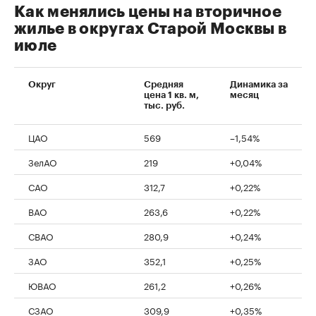
Как менялись цены на вторичное
жилье в округах Старой Москвы в
июле
Округ
Средняя
Динамика за
цена 1 кв. м,
месяц
тыс. руб.
ЦАО
569
–1,54%
ЗелАО
219
+0,04%
САО
312,7
+0,22%
ВАО
263,6
+0,22%
СВАО
280,9
+0,24%
ЗАО
352,1
+0,25%
ЮВАО
261,2
+0,26%
СЗАО
309,9
+0,35%