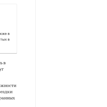
кже в
тых в
ь в
уг
можности
оездки
бранных