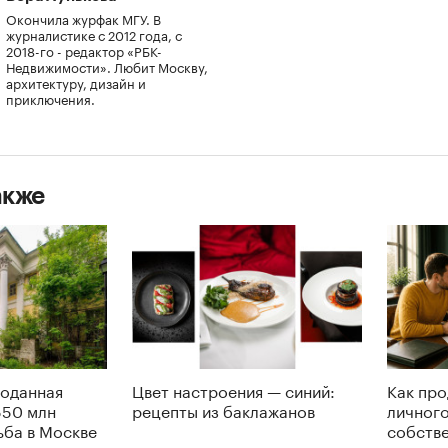
Окончила журфак МГУ. В
журналистике с 2012 года, с
2018-го - редактор «РБК-
Недвижимости». Любит Москву,
архитектуру, дизайн и
приключения.
акже
роданная
Цвет настроения — синий:
Как про
550 млн
рецепты из баклажанов
личного
ьба в Москве
собств