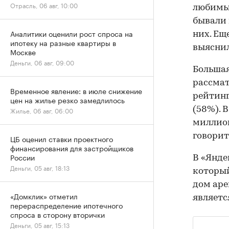
Отрасль, 06 авг, 10:00
любимый
бывали 
Аналитики оценили рост спроса на
них. Ещ
ипотеку на разные квартиры в
выясни
Москве
Деньги, 06 авг, 09:00
Большая
рассмат
Временное явление: в июле снижение
рейтинг
цен на жилье резко замедлилось
(58%). 
Жилье, 06 авг, 06:00
миллион
говорит
ЦБ оценил ставки проектного
финансирования для застройщиков
России
В «Янде
Деньги, 05 авг, 18:13
который
дом аре
«Домклик» отметил
являетс
перераспределение ипотечного
спроса в сторону вторички
Деньги, 05 авг, 15:13