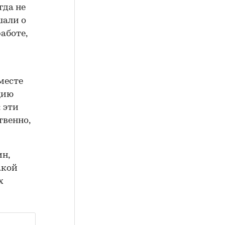
гда не
шали о
аботе,
месте
цию
 эти
твенно,
н,
акой
х