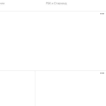
нии
РБК и Старквуд