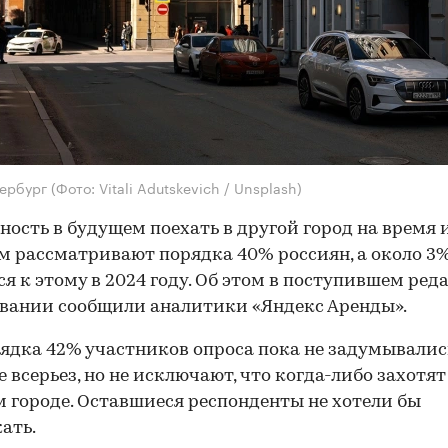
тербург
(Фото: Vitali Adutskevich / Unsplash)
ость в будущем поехать в другой город на время 
м рассматривают порядка 40% россиян, а около 3
ся к этому в 2024 году. Об этом в поступившем ре
вании сообщили аналитики «Яндекс Аренды».
ядка 42% участников опроса пока не задумывалис
е всерьез, но не исключают, что когда-либо захотя
м городе. Оставшиеся респонденты не хотели бы
ать.