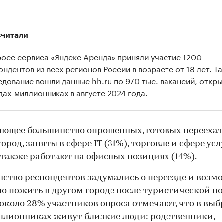
считали
росе сервиса «Яндекс Аренда» приняли участие 1200
ндентов из всех регионов России в возрасте от 18 лет. Та
едование вошли данные hh.ru по 970 тыс. вакансий, откры
дах-миллионниках в августе 2024 года.
ющее большинство опрошенных, готовых переехат
ород, заняты в сфере IT (31%), торговле и сфере усл
а также работают на офисных позициях (14%).
ство респондентов задумались о переезде и воз
о пожить в другом городе после туристической п
а около 28% участников опроса отмечают, что в вы
лионниках живут близкие люди: родственники,