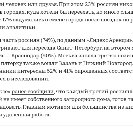
 человек или друзья. При этом 23% россиян нико
в городах, куда хотели бы переехать, но много слы
е 17% задумались о смене города после поездок по р
ли аналитики.
00:00
/
00:00
 часть россиян (74%), по данным «Яндекс Аренды»,
ривают для переезда Санкт-Петербург, на втором 
а — Краснодар (60%). Москва заняла третью пози
В пятерку также вошли Казань и Нижний Новгород:
ники интересны 52% и 41% опрошенных соответс
ся в исследовании.
ксе»
ранее сообщили
, что каждый третий россияни
 не имеет собственного загородного дома, готов т
ндовать. Главным мотивом для большинства из ни
я удаленная работа.