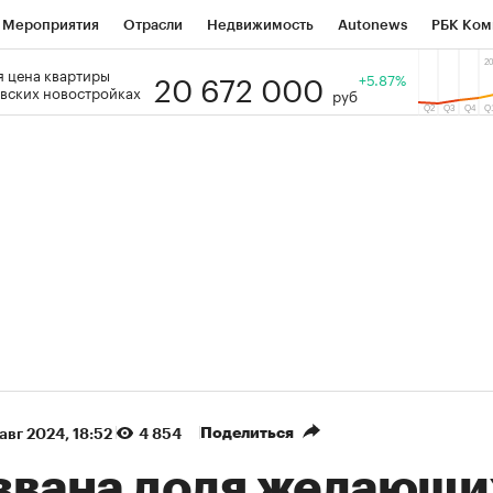
Мероприятия
Отрасли
Недвижимость
Autonews
РБК Ком
20 672 000
 цена квартиры
 РБК
РБК Образование
РБК Курсы
РБК Life
+5.87%
Тренды
Виз
вских новостройках
руб
ь
Крипто
РБК Бизнес-среда
Дискуссионный клуб
Исследо
зета
Спецпроекты СПб
Конференции СПб
Спецпроекты
кономика
Бизнес
Технологии и медиа
Финансы
Рынок на
(+30,89%)
«Русагро» ₽120
Ozon ₽5
Купить
Купить
прогноз ПСБ к 26.07.27
прогноз 
Поделиться
 авг 2024, 18:52
4 854
звана доля желающи