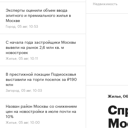
Недвижимость
Эксперты оценили объем ввода
элитного и премиального жилья в
Москве
Город, 05 авг, 10:53
С начала года застройщики Москвы
вывели на рынок 2,6 млн кв. м
новостроек
Жилье, 05 авг, 10:11
В престижной локации Подмосковья
выставили на торги поселок за ₽190
млн
Загород, 05 авг, 10:03
Жилье
⁠,
06
Назван район Москвы со снижением
Сп
цен на новостройки в июле почти на
10%
Мо
Жилье, 05 авг, 10:00