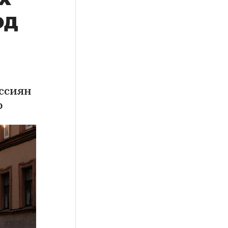
од
ссиян
р