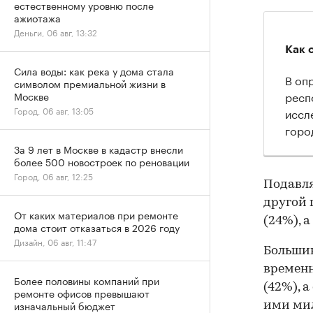
естественному уровню после
ажиотажа
Деньги, 06 авг, 13:32
Как 
Сила воды: как река у дома стала
В оп
символом премиальной жизни в
респо
Москве
Город, 06 авг, 13:05
иссл
горо
За 9 лет в Москве в кадастр внесли
более 500 новостроек по реновации
Город, 06 авг, 12:25
Подавля
другой г
От каких материалов при ремонте
(24%), 
дома стоит отказаться в 2026 году
Дизайн, 06 авг, 11:47
Большин
временн
Более половины компаний при
(42%), 
ремонте офисов превышают
изначальный бюджет
ими мил