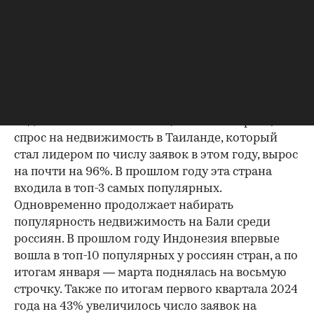
по отдельным направлениям наблюдается
значительный рост.
Ориентир на Азию
Например, в этом году продолжил
увеличиваться интерес россиян к рынкам
недвижимости Азии. По оценкам экспертов,
спрос на недвижимость в Таиланде, который
стал лидером по числу заявок в этом году, вырос
на почти на 96%. В прошлом году эта страна
входила в топ-3 самых популярных.
Одновременно продолжает набирать
популярность недвижимость на Бали среди
00:00
/
00:00
россиян. В прошлом году Индонезия впервые
вошла в топ-10 популярных у россиян стран, а по
итогам января — марта поднялась на восьмую
строчку. Также по итогам первого квартала 2024
года на 43% увеличилось число заявок на