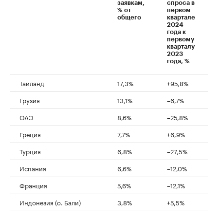
заявкам,
спроса в
% от
первом
общего
квартале
2024
года к
первому
кварталу
2023
года, %
Таиланд
17,3%
+95,8%
Грузия
13,1%
–6,7%
ОАЭ
8,6%
–25,8%
Греция
7,7%
+6,9%
Турция
6,8%
–27,5%
Испания
6,6%
–12,0%
Франция
5,6%
–12,1%
Индонезия (о. Бали)
3,8%
+5,5%