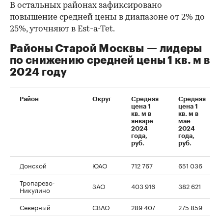
В остальных районах зафиксировано
повышение средней цены в диапазоне от 2% до
25%, уточняют в Est-a-Tet.
Районы Старой Москвы — лидеры
по снижению средней цены 1 кв. м в
2024 году
Район
Округ
Средняя
Средняя
цена 1
цена 1
кв. м в
кв. м в
январе
мае
2024
2024
года,
года,
руб.
руб.
Донской
ЮАО
712 767
651 036
Тропарево-
ЗАО
403 916
382 621
Никулино
Северный
СВАО
289 407
275 859