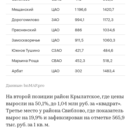
Мещанский
ЦАО
1 196,6
1420,7
Дорогомилово
ЗАО
994,1
1172,3
Пресненский
ЦАО
886
1034,6
Замоскворечье
ЦАО
911,5
1060,3
Южное Тушино
СЗАО
421,7
484,6
Марьина Роща
СВАО
452,3
518,2
Арбат
ЦАО
302
1483,4
Данные: bnMAP.pro
На второй позиции район Крылатское, где цены
выросли на 50,1%, до 1,04 млн руб. за «квадрат».
Третье место у района Свиблово, где показатель
вырос на 19,9% и зафиксирован на отметке 565,9
тыс. руб. за 1 кв. м.