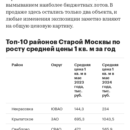
вымыванием наиболее бюджетных лотов. В
продаже здесь остались только два объекта, и
любые изменения экспозиции заметно влияют
на общую ценовую картину.
Топ-10 районов Старой Москвы по
росту средней цены 1 кв. м за год
Район
Округ
Средняя
Средняя
цена 1
цена 1
кв. м в
кв. м в
мае
мае
2023
2024
года,
года,
тыс.
тыс.
руб.
руб.
Некрасовка
ЮВАО
144,3
234
Крылатское
ЗАО
695,3
1043,5
Свиблово
СВАО
472
565,9