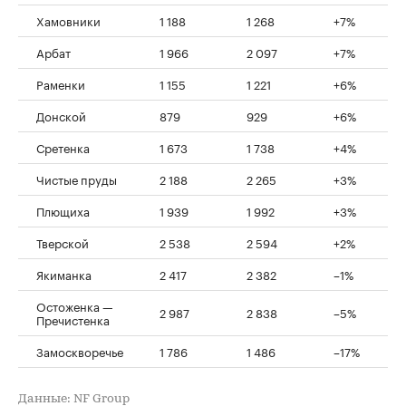
Хамовники
1 188
1 268
+7%
Арбат
1 966
2 097
+7%
Раменки
1 155
1 221
+6%
Донской
879
929
+6%
Сретенка
1 673
1 738
+4%
Чистые пруды
2 188
2 265
+3%
Плющиха
1 939
1 992
+3%
Тверской
2 538
2 594
+2%
Якиманка
2 417
2 382
–1%
Остоженка —
2 987
2 838
–5%
Пречистенка
Замоскворечье
1 786
1 486
–17%
Данные: NF Group