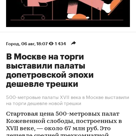
Город
⁠,
06 авг, 18:07
1 434
В Москве на торги
выставили палаты
допетровской эпохи
дешевле трешки
500-метровые палаты XVII века в Москве выставили
на торги дешевле новой трешки
Стартовая цена 500-метровых палат
Кожевенной слободы, построенных в
XVII веке, — около 67 млн руб. Это
дешевле средней трехкомнатной