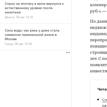
Спрос на ипотеку в июле вернулся к
коммер
естественному уровню после
руб.», 
ажиотажа
Деньги, 06 авг, 13:32
По данн
недвижи
Сила воды: как река у дома стала
символом премиальной жизни в
индиви
Москве
перепро
Город, 06 авг, 13:05
повышен
строящи
лет. С п
появлят
инвести
Чита
Сп
пя