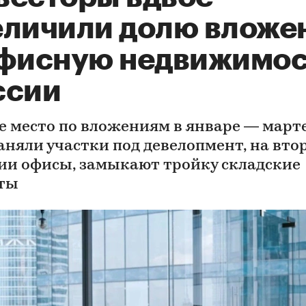
еличили долю вложе
офисную недвижимос
ссии
е место по вложениям в январе — марте
заняли участки под девелопмент, на вто
ии офисы, замыкают тройку складские
ты