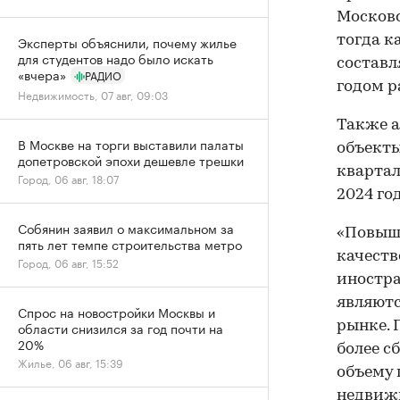
Московс
тогда к
Эксперты объяснили, почему жилье
для студентов надо было искать
составл
«вчера»
РАДИО
годом р
Недвижимость, 07 авг, 09:03
Также а
В Москве на торги выставили палаты
объекты
допетровской эпохи дешевле трешки
квартал
Город, 06 авг, 18:07
2024 го
Собянин заявил о максимальном за
«Повыше
пять лет темпе строительства метро
качеств
Город, 06 авг, 15:52
иностр
являютс
Спрос на новостройки Москвы и
рынке. 
области снизился за год почти на
20%
более с
Жилье, 06 авг, 15:39
объему 
недвижи