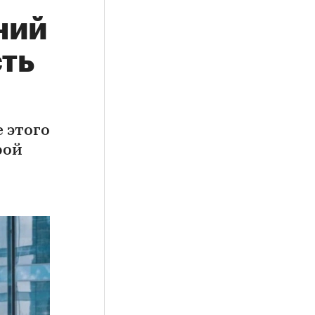
ний
ть
 этого
рой