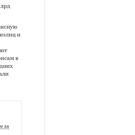
млрд
фисную
излиц и
ают
фисам в
едних
тали
м за