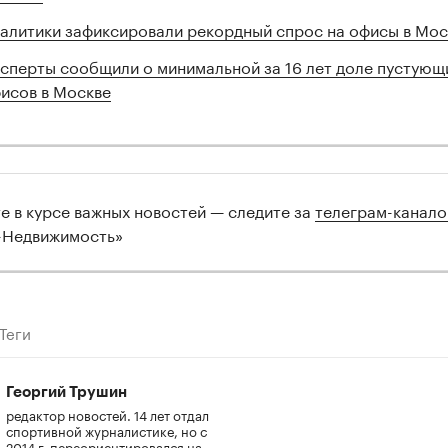
алитики зафиксировали рекордный спрос на офисы в Мос
сперты сообщили о минимальной за 16 лет доле пустующ
исов в Москве
те в курсе важных новостей — следите за
телеграм-канал
-Недвижимость»
Теги
Георгий Трушин
редактор новостей. 14 лет отдал
спортивной журналистике, но с
2014 г. переориентировался на