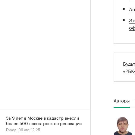
Ан
Эк
оф
Будь
«РБК
Авторы
За 9 лет в Москве в кадастр внесли
более 500 новостроек по реновации
Город, 06 авг, 12:25