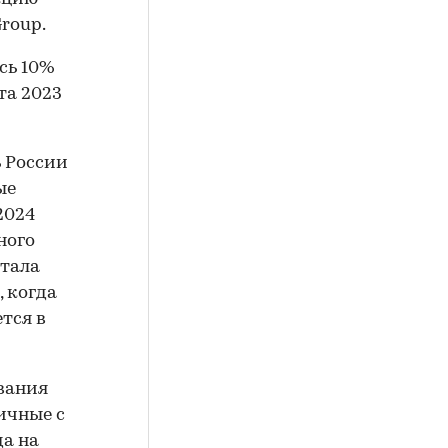
roup.
сь 10%
та 2023
 России
ые
2024
ного
ртала
, когда
тся в
вания
ичные с
да на