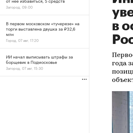
от нее избавиться, 5 средств
Загород, 09:00
ув
в 
В первом московском «тучерезе» на
торги выставлена двушка за ₽32,6
млн
Ро
Город, 07 авг, 17:20
Перво
ИИ начал выписывать штрафы за
борщевик в Подмосковье
года 
Загород, 07 авг, 15:30
позиц
объек