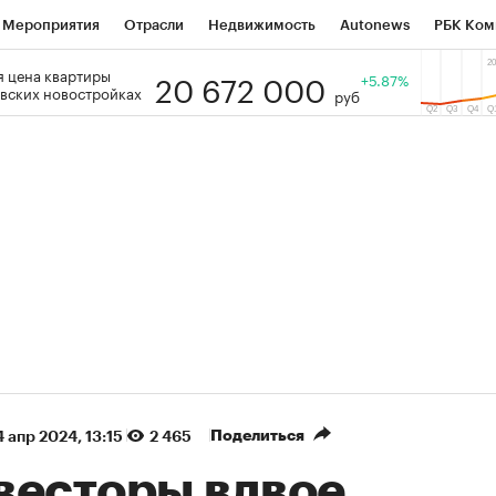
Мероприятия
Отрасли
Недвижимость
Autonews
РБК Ком
20 672 000
 цена квартиры
 РБК
РБК Образование
РБК Курсы
РБК Life
+5.87%
Тренды
Виз
вских новостройках
руб
ь
Крипто
РБК Бизнес-среда
Дискуссионный клуб
Исследо
зета
Спецпроекты СПб
Конференции СПб
Спецпроекты
кономика
Бизнес
Технологии и медиа
Финансы
Рынок на
(+90,76%)
(+34,79%)
₽5 450
АФК «Система» ₽12
Купить
з ПСБ к 29.07.27
прогноз БКС к 15.07.27
Поделиться
 апр 2024, 13:15
2 465
весторы вдвое