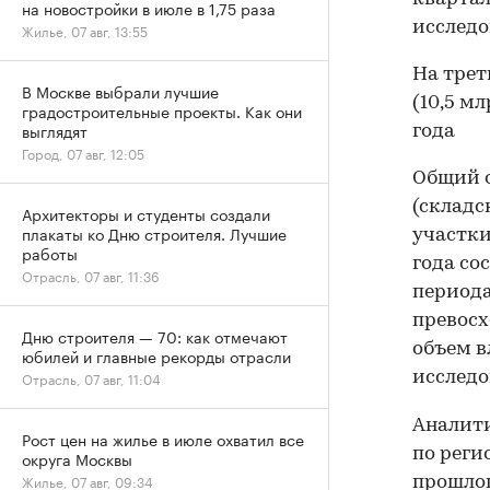
на новостройки в июле в 1,75 раза
исследо
Жилье, 07 авг, 13:55
На трет
В Москве выбрали лучшие
(10,5 м
градостроительные проекты. Как они
выглядят
года
Город, 07 авг, 12:05
Общий 
(складс
Архитекторы и студенты создали
плакаты ко Дню строителя. Лучшие
участки
работы
года со
Отрасль, 07 авг, 11:36
периода
превосх
Дню строителя — 70: как отмечают
объем в
юбилей и главные рекорды отрасли
исследо
Отрасль, 07 авг, 11:04
Аналити
Рост цен на жилье в июле охватил все
по реги
округа Москвы
Жилье, 07 авг, 09:34
прошлог