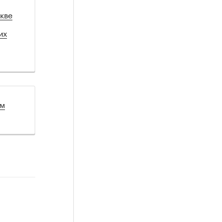
кве
их
ом