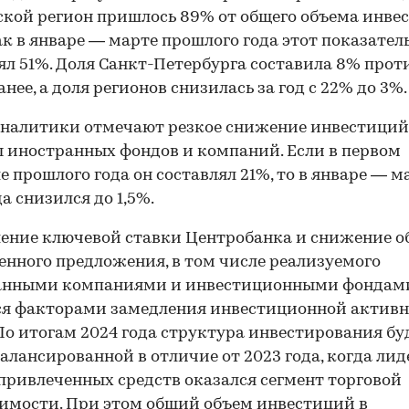
кой регион пришлось 89% от общего объема инве
ак в январе — марте прошлого года этот показател
ял 51%. Доля Санкт-Петербурга составила 8% прот
анее, а доля регионов снизилась за год с 22% до 3%.
налитики отмечают резкое снижение инвестиций
 иностранных фондов и компаний. Если в первом
е прошлого года он составлял 21%, то в январе — м
да снизился до 1,5%.
00:00
/
00:00
ние ключевой ставки Центробанка и снижение о
енного предложения, в том числе реализуемого
анными компаниями и инвестиционными фондам
я факторами замедления инвестиционной активн
По итогам 2024 года структура инвестирования бу
балансированной в отличие от 2023 года, когда ли
привлеченных средств оказался сегмент торговой
мости. При этом общий объем инвестиций в