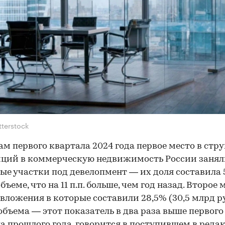
tterstock
ам первого квартала 2024 года первое место в стр
иций в коммерческую недвижимость России занял
ые участки под девелопмент — их доля составила 
ъеме, что на 11 п.п. больше, чем год назад. Второе 
 вложения в которые составили 28,5% (30,5 млрд ру
объема — этот показатель в два раза выше первого
а прошлого года, говорится в поступившем в реда