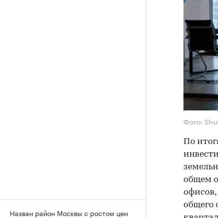
Фото: Shu
По итог
инвест
земельн
общем об
офисов,
общего 
Назван район Москвы с ростом цен
квартал