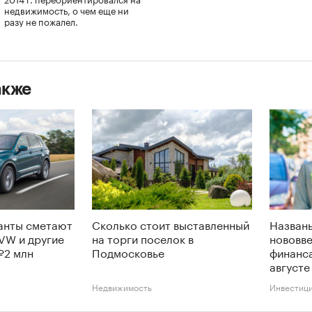
недвижимость, о чем еще ни
разу не пожалел.
акже
анты сметают
Сколько стоит выставленный
Названы
 VW и другие
на торги поселок в
нововве
₽2 млн
Подмосковье
финанса
августе
Недвижимость
Инвестиц