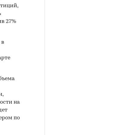
стиций,
ь
ив 27%
 в
арте
бъема
и,
ости на
дет
дером по