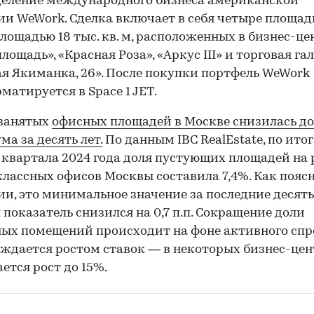
еление международного бизнеса американской
и WeWork. Сделка включает в себя четыре площа
лощадью 18 тыс. кв. м, расположенных в бизнес-це
лощадь», «Красная Роза», «Аркус III» и торговая га
я Якиманка, 26». После покупки портфель WeWork
матируется в Space 1 JET.
езанятых
офисных площадей в Москве снизилась до
а за десять лет.
По данным IBC RealEstate, по ито
 квартала 2024 года доля пустующих площадей на
лассных офисов Москвы составила 7,4%. Как пояс
и, это минимальное значение за последние десять 
 показатель снизился на 0,7 п.п. Сокращение доли
ых помещений происходит на фоне активного спр
ждается ростом ставок — в некоторых бизнес-цен
ется рост до 15%.