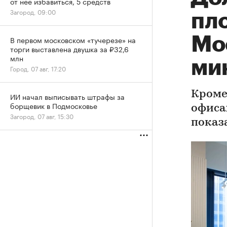
от нее избавиться, 5 средств
Загород, 09:00
пл
Мо
В первом московском «тучерезе» на
торги выставлена двушка за ₽32,6
млн
ми
Город, 07 авг, 17:20
Кроме
ИИ начал выписывать штрафы за
борщевик в Подмосковье
офиса
Загород, 07 авг, 15:30
показ