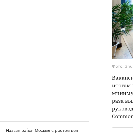
Фото: Shu
Ваканси
итогам 
минимум
раза вы
руково
Commonw
Назван район Москвы с ростом цен