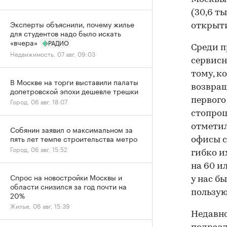
(30,6 ты
Эксперты объяснили, почему жилье
открытие
для студентов надо было искать
«вчера»
РАДИО
Среди п
Недвижимость, 07 авг, 09:03
сервисн
тому, к
В Москве на торги выставили палаты
возвращ
допетровской эпохи дешевле трешки
первого
Город, 06 авг, 18:07
стопроц
отметил
Собянин заявил о максимальном за
пять лет темпе строительства метро
офисы с
Город, 06 авг, 15:52
гибко и
на 60 и
Спрос на новостройки Москвы и
у нас б
области снизился за год почти на
пользую
20%
Жилье, 06 авг, 15:39
Недавно