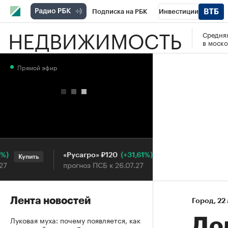
Подписка на РБК
Инвестиции
НЕДВИЖИМОСТЬ
Средняя
РБК Вино
Спорт
Школа управления
в моско
Национальные проекты
Город
Стил
Прямой эфир
Кредитные рейтинги
Франшизы
Га
Проверка контрагентов
Политика
Э
(+31,61%)
«Русагро» ₽120
Ozon ₽5 
Купить
Купить
прогноз ПСБ к 26.07.27
прогноз П
Лента новостей
Город
⁠,
22
Луковая муха: почему появляется, как
До