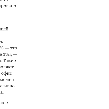
нировано
тный
ть
0% — это
е 3%», —
. Такие
воляют
ь офис
о момент
активно
а.
ское