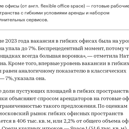
е офисы (от англ. flexible office space) — готовые рабочи
транства с гибкими условиями аренды и набором
лнительных сервисов.
ле 2023 года вакансия в гибких офисах была на уро
она упала до 7%. Беспрецедентный момент, потому ч
ощадках всегда большая воронка», — отметила На
а. Кроме того, впервые уровень вакансии в гибки
 равен аналогичному показателю в классических
— 7%, указала она.
 доли пустующих площадей в гибких пространств
ки объясняют спросом арендаторов на готовые оф
граниченностью такого предложения. По оценкам
московский рынок гибких офисных пространств
ется в 406 тыс. кв. м, или 2,2% от общего объема о
 Среди крупных игроков — Space 1 (51,6 тыс. кв. м),