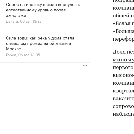
подразд
Спрос на ипотеку в июле вернулся к
компани
естественному уровню после
ажиотажа
общей п
Деньги, 06 авг, 13:32
«Белая п
«Больша
Сила воды: как река у дома стала
перефор
символом премиальной жизни в
Москве
Доля н
Город, 06 авг, 13:05
минимум
первого
высокок
компани
квартал
вакантн
сопрово
наблюда