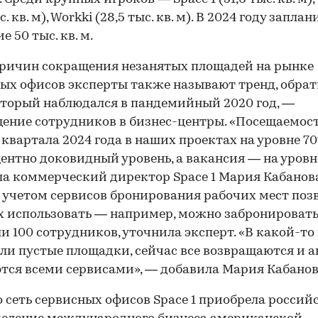
с. кв. м), Workki (28,5 тыс. кв. м). В 2024 году запла
 50 тыс. кв. м.
ричин сокращения незанятых площадей на рынке
ых офисов эксперты также называют тренд, обра
оторый наблюдался в пандемийный 2020 год, —
00:00
/
00:00
ение сотрудников в бизнес-центры. «Посещаемос
 квартала 2024 года в наших проектах на уровне 7
ентно доковидный уровень, а вакансия — на уровн
а коммерческий директор Space 1 Мария Кабанова
 учетом сервисов бронирования рабочих мест поз
х использовать — например, можно забронироват
ли 100 сотрудников, уточнила эксперт. «В какой-т
ыли пустые площадки, сейчас все возвращаются и 
тся всеми сервисами», — добавила Мария Кабанов
 сеть сервисных офисов Space 1 приобрела россий