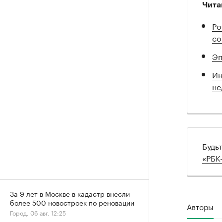
Чита
Ро
со
Эп
Ин
не
Будь
«РБК
За 9 лет в Москве в кадастр внесли
более 500 новостроек по реновации
Авторы
Город, 06 авг, 12:25