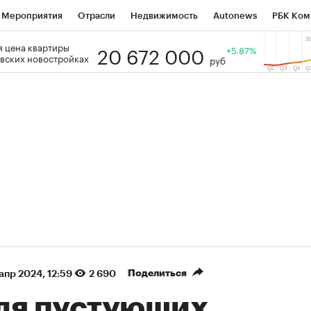
Мероприятия
Отрасли
Недвижимость
Autonews
РБК Ком
20 672 000
 цена квартиры
 РБК
РБК Образование
РБК Курсы
РБК Life
+5.87%
Тренды
Виз
вских новостройках
руб
ь
Крипто
РБК Бизнес-среда
Дискуссионный клуб
Исследо
зета
Спецпроекты СПб
Конференции СПб
Спецпроекты
кономика
Бизнес
Технологии и медиа
Финансы
Рынок на
(+89,17%)
(+34,5%)
450
АФК «Система» ₽12
Купить
Купи
СБ к 29.07.27
прогноз БКС к 15.07.27
Поделиться
 апр 2024, 12:59
2 690
ля пустующих