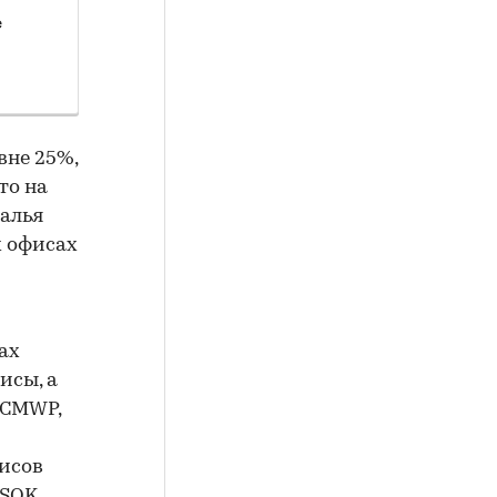
е
вне 25%,
то на
талья
х офисах
ах
исы, а
 CMWP,
фисов
 SOK