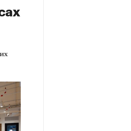
сах
ких