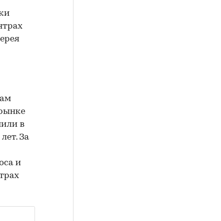
дки
нтрах
лерея
гам
 рынке
нили в
лет. За
оса и
трах