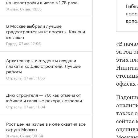
на новостройки в июле в 1,75 раза
Гибки
Жилье, 07 авг, 13:55
прос
допо
В Москве выбрали лучшие
градостроительные проекты. Как они
выглядят
Город, 07 авг, 12:05
«В нача
за год 
Архитекторы и студенты создали
этих пл
плакаты ко Дню строителя. Лучшие
Никитин
работы
столицы
Отрасль, 07 авг, 11:36
офисах 
Дню строителя — 70: как отмечают
Падение
юбилей и главные рекорды отрасли
аналити
Отрасль, 07 авг, 11:04
также о
сейчас 
Рост цен на жилье в июле охватил все
округа Москвы
оценива
Жилье, 07 авг, 09:34
Москвы.