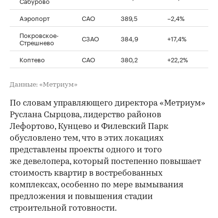
Сабурово
Аэропорт
САО
389,5
–2,4%
Покровское-
СЗАО
384,9
+17,4%
Стрешнево
Коптево
САО
380,2
+22,2%
Данные: «Метриум»
По словам управляющего директора «Метриум»
Руслана Сырцова, лидерство районов
Лефортово, Кунцево и Филевский Парк
обусловлено тем, что в этих локациях
представлены проекты одного и того
же девелопера, который постепенно повышает
стоимость квартир в востребованных
комплексах, особенно по мере вымывания
предложения и повышения стадии
строительной готовности.