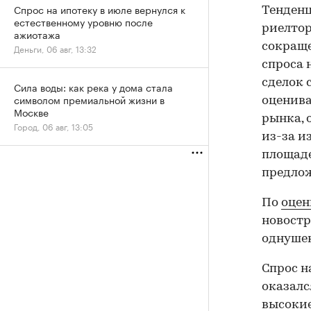
Спрос на ипотеку в июле вернулся к
Тенденц
естественному уровню после
риелтор
ажиотажа
сокраще
Деньги, 06 авг, 13:32
спроса 
сделок 
Сила воды: как река у дома стала
символом премиальной жизни в
оценива
Москве
рынка, 
Город, 06 авг, 13:05
из-за и
площаде
предло
По
оцен
новостр
однушек
Спрос н
оказалс
высокие