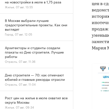
на новостройки в июле в 1,75 раза
цен в с
Жилье, 07 авг, 13:55
ведомст
историю
В Москве выбрали лучшие
ипотечн
градостроительные проекты. Как они
выглядят
продаж 
Город, 07 авг, 12:05
уменьш
замести
Архитекторы и студенты создали
Мария 
плакаты ко Дню строителя. Лучшие
работы
Отрасль, 07 авг, 11:36
Дню строителя — 70: как отмечают
юбилей и главные рекорды отрасли
Отрасль, 07 авг, 11:04
Рост цен на жилье в июле охватил все
округа Москвы
Жилье, 07 авг, 09:34