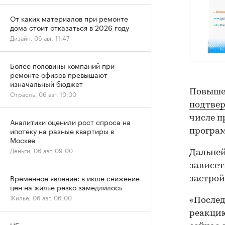
От каких материалов при ремонте
дома стоит отказаться в 2026 году
Дизайн, 06 авг, 11:47
Более половины компаний при
ремонте офисов превышают
изначальный бюджет
Повышен
Отрасль, 06 авг, 10:00
подтве
числе п
Аналитики оценили рост спроса на
ипотеку на разные квартиры в
програм
Москве
Деньги, 06 авг, 09:00
Дальней
зависет
Временное явление: в июле снижение
застрой
цен на жилье резко замедлилось
Жилье, 06 авг, 06:00
«Послед
реакцию