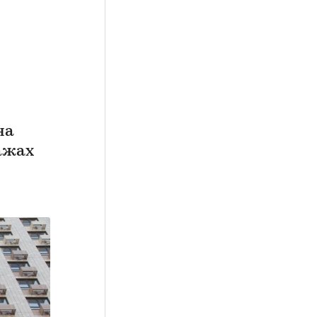
на
ажах