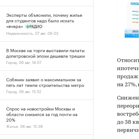
Эксперты объяснили, почему жилье
для студентов надо было искать
«вчера»
РАДИО
Недвижимость, 07 авг, 09:03
В Москве на торги выставили палаты
допетровской эпохи дешевле трешки
Относит
Город, 06 авг, 18:07
ипотечн
продаж 
Собянин заявил о максимальном за
пять лет темпе строительства метро
на 27%, 
Город, 06 авг, 15:52
Снижени
переори
Спрос на новостройки Москвы и
области снизился за год почти на
востреб
20%
до 38 кв
Жилье, 06 авг, 15:39
первич