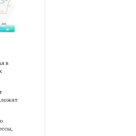
я в
х
т
едложат
ю
ессы,