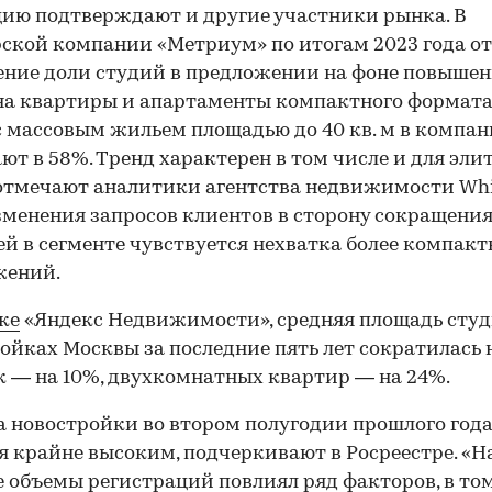
ию подтверждают и другие участники рынка. В
ской компании «Метриум» по итогам 2023 года о
00:00
/
00:00
ние доли студий в предложении на фоне повышен
на квартиры и апартаменты компактного формата
с массовым жильем площадью до 40 кв. м в компа
ют в 58%. Тренд характерен в том числе и для эли
отмечают аналитики агентства недвижимости Whit
зменения запросов клиентов в сторону сокращени
й в сегменте чувствуется нехватка более компак
жений.
ке
«Яндекс Недвижимости», средняя площадь студ
ойках Москвы за последние пять лет сократилась 
 — на 10%, двухкомнатных квартир — на 24%.
а новостройки во втором полугодии прошлого год
я крайне высоким, подчеркивают в Росреестре. «Н
 объемы регистраций повлиял ряд факторов, в то