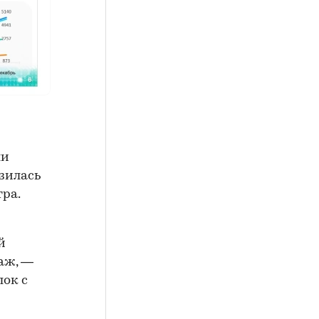
ли
изилась
тра.
й
аж, —
лок с