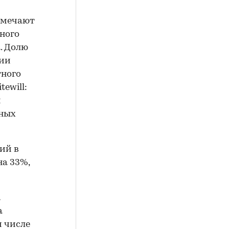
тмечают
ного
. Долю
нии
тного
ewill:
я
тных
ий в
на 33%,
а
а
м числе