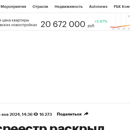
Мероприятия
Отрасли
Недвижимость
Autonews
РБК Ком
20 672 000
 цена квартиры
 РБК
РБК Образование
РБК Курсы
РБК Life
+5.87%
Тренды
Виз
вских новостройках
руб
ь
Крипто
РБК Бизнес-среда
Дискуссионный клуб
Исследо
зета
Спецпроекты СПб
Конференции СПб
Спецпроекты
кономика
Бизнес
Технологии и медиа
Финансы
Рынок на
(+89,1%)
(+34,54%)
5 450
АФК «Система» ₽12
Купить
Ку
ПСБ к 29.07.27
прогноз БКС к 15.07.27
Поделиться
 янв 2024, 14:36
16 273
среестр раскрыл