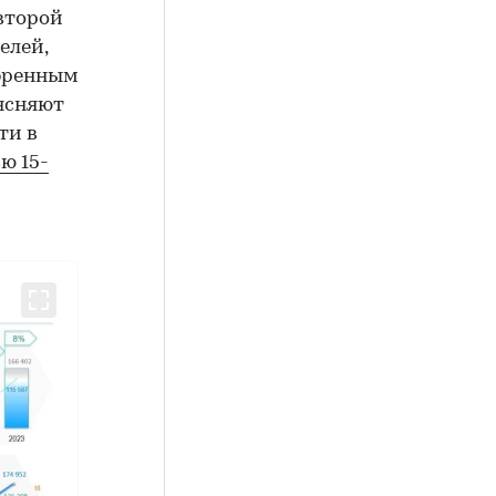
второй
елей,
обренным
оясняют
ти в
ю 15-