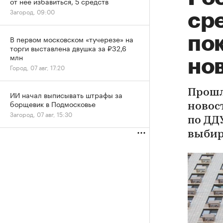
от нее избавиться, 5 средств
Загород, 09:00
ср
пок
В первом московском «тучерезе» на
торги выставлена двушка за ₽32,6
млн
но
Город, 07 авг, 17:20
Прошл
ИИ начал выписывать штрафы за
борщевик в Подмосковье
новос
Загород, 07 авг, 15:30
по ДД
выбир