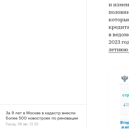
и измен
половин
которые
кредита
в ведом
2023 го
летнюю
За 9 лет в Москве в кадастр внесли
более 500 новостроек по реновации
Город, 06 авг, 12:25