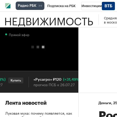
Подписка на РБК
Инвестиции
НЕДВИЖИМОСТЬ
Средняя
РБК Вино
Спорт
Школа управления
в моско
Национальные проекты
Город
Стил
Прямой эфир
Кредитные рейтинги
Франшизы
Га
Проверка контрагентов
Политика
Э
(+31,49%)
«Русагро» ₽120
Ozon ₽
Купить
Купить
прогноз ПСБ к 26.07.27
прогноз 
Лента новостей
Деньги
⁠,
25
Луковая муха: почему появляется, как
Ро