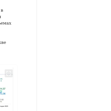
 в
я
ъемах
кве