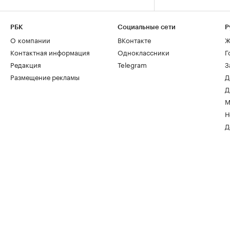
РБК
Социальные сети
Р
О компании
ВКонтакте
Ж
Контактная информация
Одноклассники
Г
Редакция
Telegram
З
Размещение рекламы
Д
Д
М
Н
Д