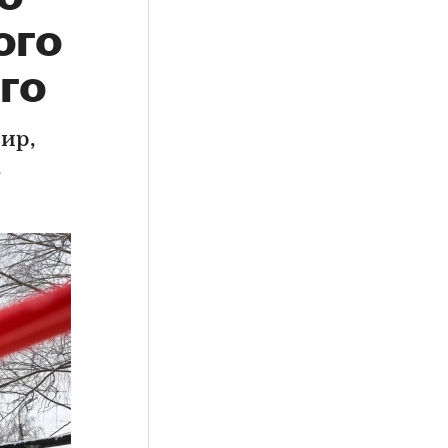
ого
го
ир,
,