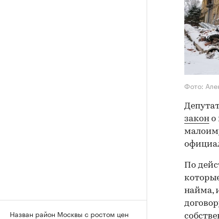
Фото: Ал
Депутат
закон
о 
малоиму
официа
По дейс
которые
найма, 
договор
Назван район Москвы с ростом цен
собстве