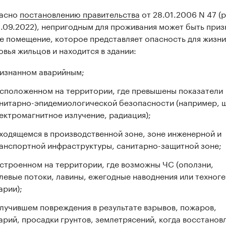
асно
постановлению правительства
от 28.01.2006 N 47 (р
8.09.2022), непригодным для проживания может быть при
е помещение, которое представляет опасность для жизни
овья жильцов и находится в здании:
изнанном аварийным;
сположенном на территории, где превышены показатели
нитарно-эпидемиологической безопасности (например, 
ектромагнитное излучение, радиация);
ходящемся в производственной зоне, зоне инженерной и
анспортной инфраструктуры, санитарно-защитной зоне;
строенном на территории, где возможны ЧС (оползни,
левые потоки, лавины, ежегодные наводнения или техног
арии);
лучившем повреждения в результате взрывов, пожаров,
арий, просадки грунтов, землетрясений, когда восстанов