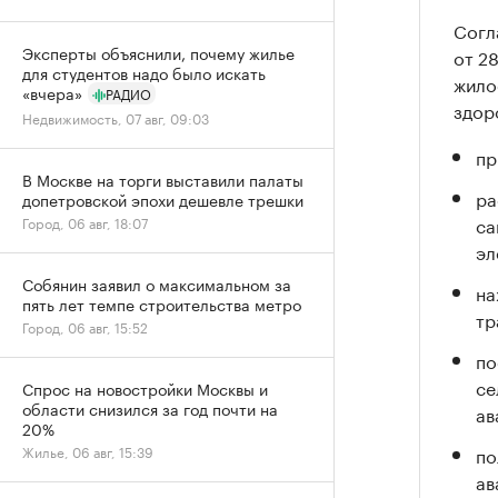
Согл
Эксперты объяснили, почему жилье
от 2
для студентов надо было искать
жило
«вчера»
РАДИО
здор
Недвижимость, 07 авг, 09:03
пр
В Москве на торги выставили палаты
ра
допетровской эпохи дешевле трешки
са
Город, 06 авг, 18:07
эл
Собянин заявил о максимальном за
на
пять лет темпе строительства метро
тр
Город, 06 авг, 15:52
по
се
Спрос на новостройки Москвы и
области снизился за год почти на
ав
20%
по
Жилье, 06 авг, 15:39
ав