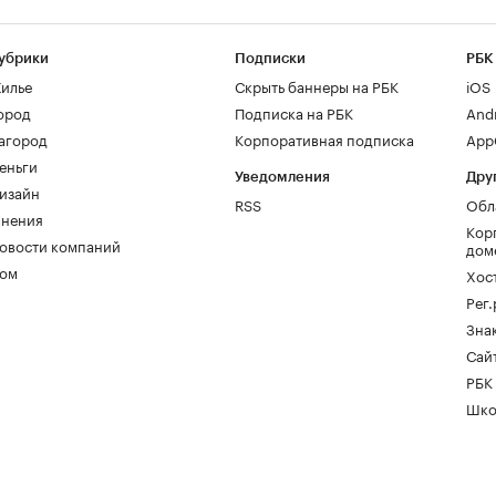
убрики
Подписки
РБК
илье
Скрыть баннеры на РБК
iOS
ород
Подписка на РБК
And
агород
Корпоративная подписка
AppG
еньги
Уведомления
Дру
изайн
RSS
Обл
нения
Кор
овости компаний
дом
ом
Хос
Рег
Зна
Сайт
РБК
Шко