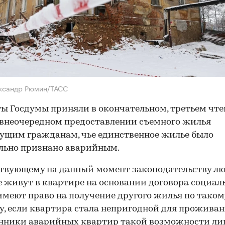
ександр Рюмин/ТАСС
ы Госдумы приняли в окончательном, третьем чт
внеочередном предоставлении съемного жилья
щим гражданам, чье единственное жилье было
льно признано аварийным.
твующему на данный момент законодательству лю
 живут в квартире на основании договора социал
имеют право на получение другого жилья по таком
у, если квартира стала непригодной для проживан
нники аварийных квартир такой возможности ли