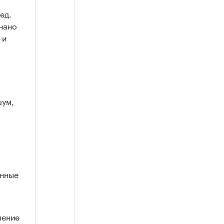
ед.
знано
 и
шум,
енные
ление