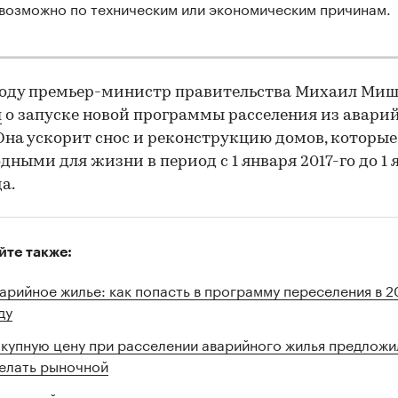
возможно по техническим или экономическим причинам.
году премьер-министр правительства Михаил Ми
л
о запуске новой программы расселения из авари
Она ускорит снос и реконструкцию домов, которые
дными для жизни в период с 1 января 2017-го до 1 
а.
йте также:
арийное жилье: как попасть в программу переселения в 2
ду
купную цену при расселении аварийного жилья предложи
елать рыночной
рховный суд разъяснил правила досрочного расселения и