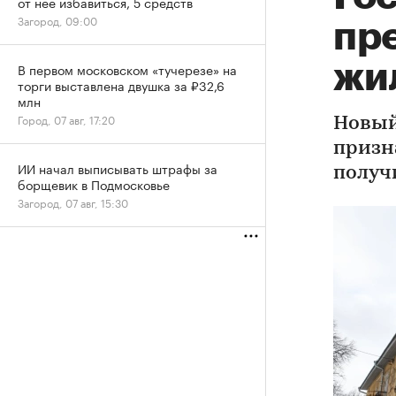
от нее избавиться, 5 средств
Загород, 09:00
пр
жи
В первом московском «тучерезе» на
торги выставлена двушка за ₽32,6
млн
Город, 07 авг, 17:20
Новый
призн
ИИ начал выписывать штрафы за
получ
борщевик в Подмосковье
Загород, 07 авг, 15:30