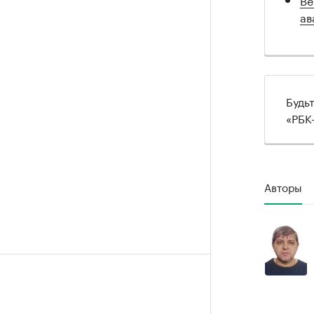
ав
Будь
«РБК
Авторы