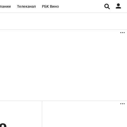
пании
Телеканал
РБК Вино
ациональные проекты
Город
аншизы
Газета
ка
Бизнес
о