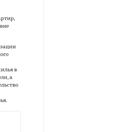
артир,
вне
изации
лого
илья в
ли, а
ельство
ья.