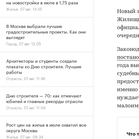
на новостройки в июле в 1,75 раза
Жилье, 07 авг, 13:55
Новый з
Жилищно
В Москве выбрали лучшие
официа
градостроительные проекты. Как они
очереди
выглядят
Город, 07 авг, 12:05
Законод
постан
Архитекторы и студенты создали
года вы
плакаты ко Дню строителя. Лучшие
работы
судебны
Отрасль, 07 авг, 11:36
предост
именно 
Дню строителя — 70: как отмечают
нуждает
юбилей и главные рекорды отрасли
малоиму
Отрасль, 07 авг, 11:04
Рост цен на жилье в июле охватил все
округа Москвы
Что 
Жилье, 07 авг, 09:34