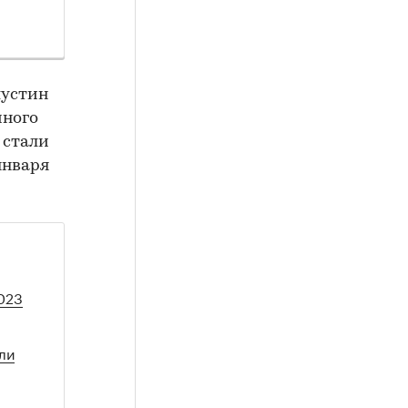
шустин
йного
 стали
января
023
ли
з