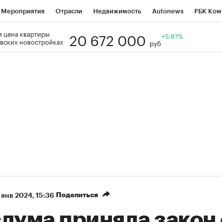
Мероприятия
Отрасли
Недвижимость
Autonews
РБК Ком
20 672 000
 цена квартиры
Образование
РБК Курсы
РБК Life
Тренды
+5.87%
Визионеры
Н
вских новостройках
руб
Дискуссионный клуб
Исследования
Кредитные рейтинги
Фр
Спецпроекты
Проверка контрагентов
Политика
Экономи
к наличной валюты
Поделиться
 янв 2024, 15:36
дума приняла закон 