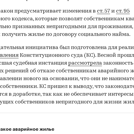
акон предусматривает изменения в
ст. 57
и
ст. 95
го кодекса, которые позволят собственникам кв
льно признанных непригодными для проживания, 
 получить жилье по договору социального найма.
ательная инициатива был подготовлена для реал
овления
Конституционного суда (КС). Весной прош
сшая судебная инстанция
рассмотрела
законность
х решений об отказе собственникам аварийного ж
авлении нового на основании, что они не нанимате
собственники. КС пришел к выводу, что законодат
ся в доработке, так как не обеспечивает интересы
щих собственников непригодного для жизни жил
такое аварийное жилье