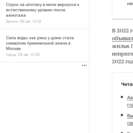
не
Спрос на ипотеку в июле вернулся к
естественному уровню после
ажиотажа
Деньги, 06 авг, 13:32
В 2022 
Сила воды: как река у дома стала
объяви
символом премиальной жизни в
жилья. 
Москве
Город, 06 авг, 13:05
неприго
2022 год
Чита
Ав
го
Вы
сд
Ве