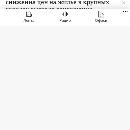
снижения цен на жилье в крупных
городах сыграло сокращение
предложения. В условиях
Лента
Радио
Офисы
сохраняющейся неопределенности
собственники отложили сделки. Еще
одна причина тренда — оживление
спроса