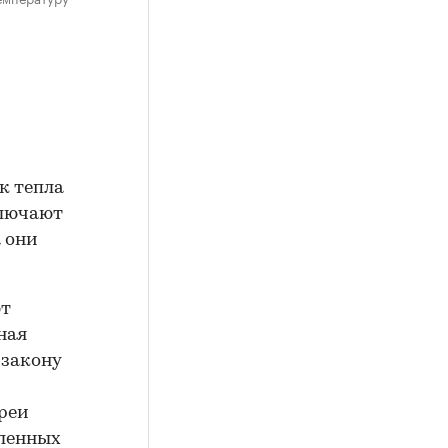
ск тепла
ключают
 они
ют
ная
 закону
ареи
шленных