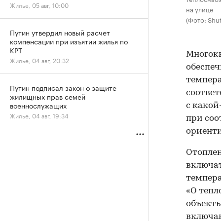
Жилье, 05 авг, 10:00
на улице
(Фото: Shut
Путин утвердил новый расчет
компенсации при изъятии жилья по
КРТ
Многокв
Жилье, 04 авг, 20:32
обеспеч
темпера
Путин подписал закон о защите
соотве
жилищных прав семей
военнослужащих
с какой
Жилье, 04 авг, 19:34
при соо
ориенти
Отопле
включат
темпера
«О тепл
объекты
включаю