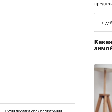
предпри
6 де
Какая
зимо
Путин продлил срок регистрации