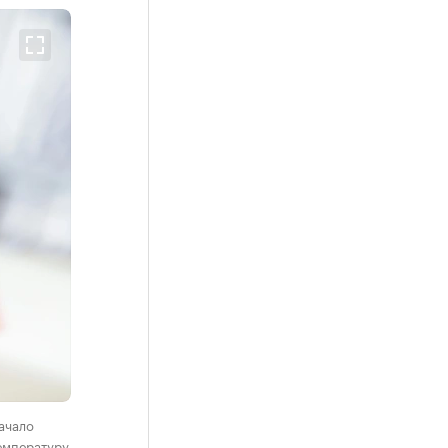
ачало
емпературу