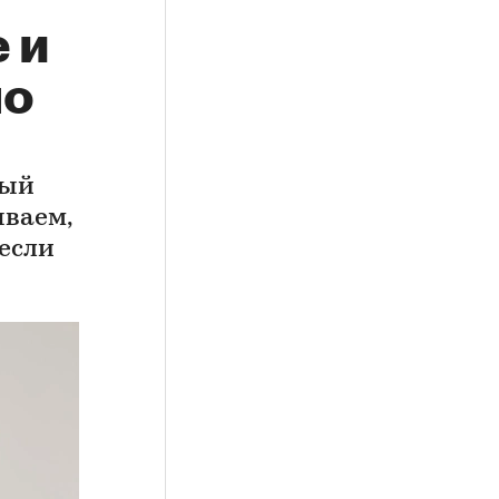
 и
но
рый
ываем,
 если