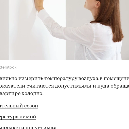
tterstock
вильно измерить температуру воздуха в помещени
оказатели считаются допустимыми и куда обраща
квартире холодно.
тельный сезон
ература зимой
мальная и допустимая