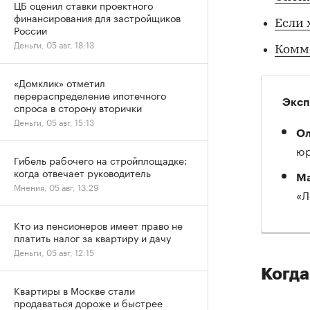
ЦБ оценил ставки проектного
финансирования для застройщиков
Если 
России
Деньги, 05 авг, 18:13
Комм
«Домклик» отметил
перераспределение ипотечного
Эксп
спроса в сторону вторички
Деньги, 05 авг, 15:13
Ол
юр
Гибель рабочего на стройплощадке:
когда отвечает руководитель
Ма
Мнения, 05 авг, 13:29
«Л
Кто из пенсионеров имеет право не
платить налог за квартиру и дачу
Деньги, 05 авг, 12:15
Когда
Квартиры в Москве стали
продаваться дороже и быстрее