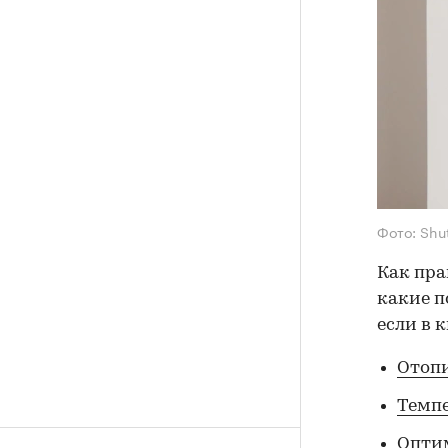
Фото: Shu
Как пра
какие п
если в 
Отопи
Темп
Опти