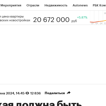
Мероприятия
Отрасли
Недвижимость
Autonews
РБК Ком
20 672 000
 цена квартиры
 РБК
РБК Образование
РБК Курсы
РБК Life
+5.87%
Тренды
Виз
вских новостройках
руб
ь
Крипто
РБК Бизнес-среда
Дискуссионный клуб
Исследо
зета
Спецпроекты СПб
Конференции СПб
Спецпроекты
кономика
Бизнес
Технологии и медиа
Финансы
Рынок на
(+85,82%)
(+28,07%)
5 450
АФК «Система» ₽12
Купить
 ПСБ к 29.07.27
прогноз БКС к 15.07.27
Поделиться
 янв 2024, 14:45
12 836
кая должна быть