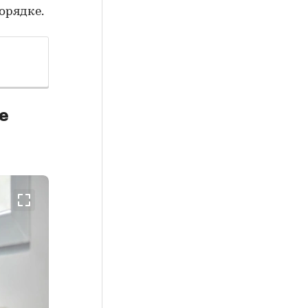
орядке.
е