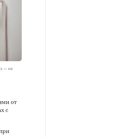
ах — не
ями от
х с
 при