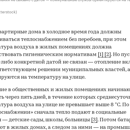
terstock)
артирные дома в холодное время года должны
иваться теплоснабжением без перебоев, при этом
тура воздуха в жилых помещениях должна
тствовать гигиеническим нормативам
[1]
[2]
. Но пу
-либо конкретной датой не связан — отопление в
тветствующем решении муниципальных властей, а
руются на температуру на улице.
ние в общественных и жилых помещениях начина
ь через пять дней, в течение которых среднесуточ
тура воздуха на улице не превышает выше 8 °С. По
оснабжении» сначала тепло подают в социальные
 — детские сады, школы, больницы
[3]
. Потом бат
т в жилых домах, а следом за ними — на промы