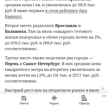
средняя цена 1 кв. м увеличилась до 98,9 тыс.
руб. В июне первым
в этом рейтинге был
Барнаул.
Второе место разделили
Ярославль
и
Балашиха
. Там за июль «квадрат» готового
жилья подорожал в обоих городах почти на 2%,
до 109,5 тыс. руб. и 188,6 тыс. руб.
соответственно.
Третье место также поделили два города —
Пермь
и
Санкт-Петербург
. В них средняя цена
квадратного метра на вторичке увеличилась за
месяц почти на 1,9%, до 131 тыс. и 257,7 тыс. руб.
соответственно.
Быстрый рост цен на вторичном рынке в июле
также зафиксирован в
Москве
(+1,8%, до 397
тыс. руб. за 1 кв. м) и
Самаре
(+1,8%, до 141,9 тыс.
Лента
Радио
Офисы
руб. за 1 кв. м).