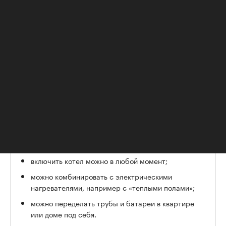
представительства компании Global Radiatori. По
его словам, владельцам газовых котлов нужно
ежегодно проводить техническое
обслуживание — специалисты газовой службы
проверят функциональность и исправность
котла, работоспособность всего оборудования. В
зависимости от региона такое обслуживание
стоит примерно от 6 тыс. до 12 тыс. руб. в год.
Плюсы и минусы газового котла
Плюсы:
включить котел можно в любой момент;
можно комбинировать с электрическими
нагревателями, например с «теплыми полами»;
можно переделать трубы и батареи в квартире
или доме под себя.