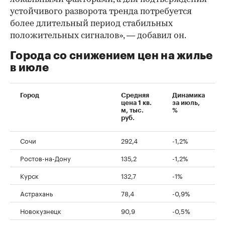
устойчивого разворота тренда потребуется
более длительный период стабильных
положительных сигналов», — добавил он.
Города со снижением цен на жилье
в июле
Город
Средняя
Динамика
цена 1 кв.
за июль,
м, тыс.
%
руб.
Сочи
292,4
-1,2%
Ростов-на-Дону
135,2
-1,2%
Курск
132,7
-1%
Астрахань
78,4
-0,9%
Новокузнецк
90,9
-0,5%