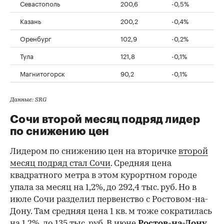
Севастополь
200,6
-0,5%
Казань
200,2
-0,4%
Оренбург
102,9
-0,2%
Тула
121,8
-0,1%
Магнитогорск
90,2
-0,1%
Данные: SRG
Сочи второй месяц подряд лидер
по снижению цен
Лидером по снижению цен на вторичке
второй
месяц подряд стал Сочи
. Средняя цена
квадратного метра в этом курортном городе
упала за месяц на 1,2%, до 292,4 тыс. руб. Но в
июле Сочи разделил первенство с Ростовом-на-
Дону. Там средняя цена 1 кв. м тоже сократилась
на 1,2%, до 135 тыс. руб. В июне
Ростов-на-Дону