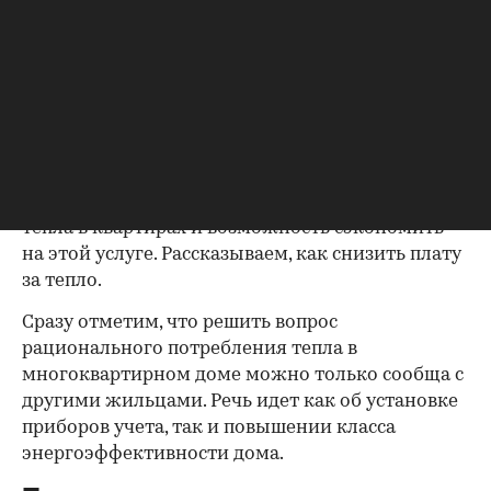
Фото: Andrey_Popov/shutterstock
Плата за тепло является наиболее затратной
частью коммунальных расходов. На нее
приходится почти половина коммунальных
трат в платежках, в некоторых регионах она
может занимать две трети от общих
коммунальных расходов. На этом фоне
актуальным становится вопрос сохранения
тепла в квартирах и возможность сэкономить
на этой услуге. Рассказываем, как снизить плату
за тепло.
Сразу отметим, что решить вопрос
рационального потребления тепла в
многоквартирном доме можно только сообща с
другими жильцами. Речь идет как об установке
приборов учета, так и повышении класса
энергоэффективности дома.