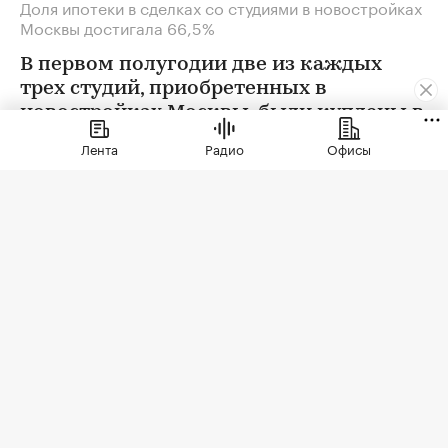
Доля ипотеки в сделках со студиями в новостройках
Москвы достигала 66,5%
В первом полугодии две из каждых
трех студий, приобретенных в
новостройках Москвы, были куплены в
ипотеку. В сегменте трешек ипотечных
Лента
Радио
Офисы
сделок менее половины, а среди
четырехкомнатных квартир — лишь
около четверти